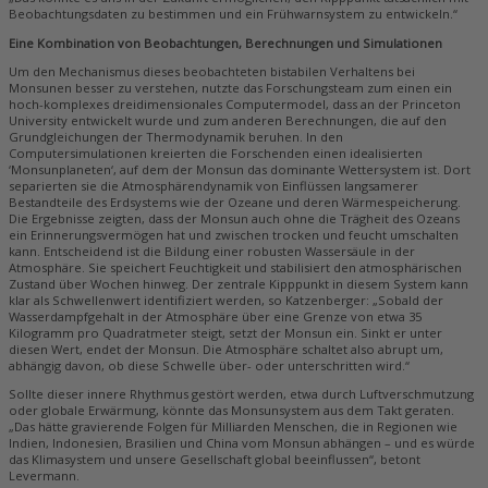
Beobachtungsdaten zu bestimmen und ein Frühwarnsystem zu entwickeln.“
Eine Kombination von Beobachtungen, Berechnungen und Simulationen
Um den Mechanismus dieses beobachteten bistabilen Verhaltens bei
Monsunen besser zu verstehen, nutzte das Forschungsteam zum einen ein
hoch-komplexes dreidimensionales Computermodel, dass an der Princeton
University entwickelt wurde und zum anderen Berechnungen, die auf den
Grundgleichungen der Thermodynamik beruhen. In den
Computersimulationen kreierten die Forschenden einen idealisierten
‘Monsunplaneten‘, auf dem der Monsun das dominante Wettersystem ist. Dort
separierten sie die Atmosphärendynamik von Einflüssen langsamerer
Bestandteile des Erdsystems wie der Ozeane und deren Wärmespeicherung.
Die Ergebnisse zeigten, dass der Monsun auch ohne die Trägheit des Ozeans
ein Erinnerungsvermögen hat und zwischen trocken und feucht umschalten
kann. Entscheidend ist die Bildung einer robusten Wassersäule in der
Atmosphäre. Sie speichert Feuchtigkeit und stabilisiert den atmosphärischen
Zustand über Wochen hinweg. Der zentrale Kipppunkt in diesem System kann
klar als Schwellenwert identifiziert werden, so Katzenberger: „Sobald der
Wasserdampfgehalt in der Atmosphäre über eine Grenze von etwa 35
Kilogramm pro Quadratmeter steigt, setzt der Monsun ein. Sinkt er unter
diesen Wert, endet der Monsun. Die Atmosphäre schaltet also abrupt um,
abhängig davon, ob diese Schwelle über- oder unterschritten wird.“
Sollte dieser innere Rhythmus gestört werden, etwa durch Luftverschmutzung
oder globale Erwärmung, könnte das Monsunsystem aus dem Takt geraten.
„Das hätte gravierende Folgen für Milliarden Menschen, die in Regionen wie
Indien, Indonesien, Brasilien und China vom Monsun abhängen – und es würde
das Klimasystem und unsere Gesellschaft global beeinflussen“, betont
Levermann.