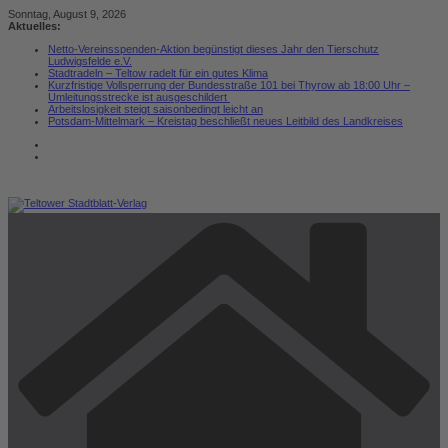
Zum
Sonntag, August 9, 2026
Inhalt
Aktuelles:
springen
Netto-Vereinsspenden-Aktion begünstigt dieses Jahr den Tierschutz
Ludwigsfelde e.V.
Stadtradeln – Teltow radelt für ein gutes Klima
Kurzfristige Vollsperrung der Bundesstraße 101 bei Thyrow ab 18:00 Uhr –
Umleitungsstrecke ist ausgeschildert
Arbeitslosigkeit steigt saisonbedingt leicht an
Potsdam-Mittelmark – Kreistag beschließt neues Leitbild des Landkreises