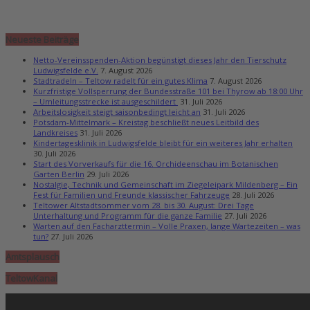
Neueste Beiträge
Netto-Vereinsspenden-Aktion begünstigt dieses Jahr den Tierschutz
Ludwigsfelde e.V.
7. August 2026
Stadtradeln – Teltow radelt für ein gutes Klima
7. August 2026
Kurzfristige Vollsperrung der Bundesstraße 101 bei Thyrow ab 18:00 Uhr
– Umleitungsstrecke ist ausgeschildert
31. Juli 2026
Arbeitslosigkeit steigt saisonbedingt leicht an
31. Juli 2026
Potsdam-Mittelmark – Kreistag beschließt neues Leitbild des
Landkreises
31. Juli 2026
Kindertagesklinik in Ludwigsfelde bleibt für ein weiteres Jahr erhalten
30. Juli 2026
Start des Vorverkaufs für die 16. Orchideenschau im Botanischen
Garten Berlin
29. Juli 2026
Nostalgie, Technik und Gemeinschaft im Ziegeleipark Mildenberg – Ein
Fest für Familien und Freunde klassischer Fahrzeuge
28. Juli 2026
Teltower Altstadtsommer vom 28. bis 30. August: Drei Tage
Unterhaltung und Programm für die ganze Familie
27. Juli 2026
Warten auf den Facharzttermin – Volle Praxen, lange Wartezeiten – was
tun?
27. Juli 2026
Amtsplausch
TeltowKanal