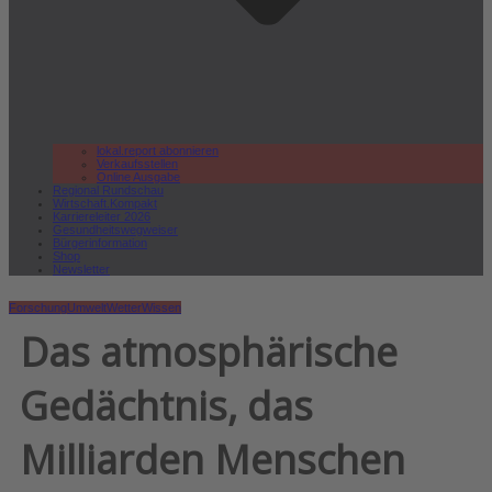
lokal.report abonnieren
Verkaufsstellen
Online Ausgabe
Regional Rundschau
Wirtschaft.Kompakt
Karriereleiter 2026
Gesundheitswegweiser
Bürgerinformation
Shop
Newsletter
Forschung
Umwelt
Wetter
Wissen
Das atmosphärische
Gedächtnis, das
Milliarden Menschen