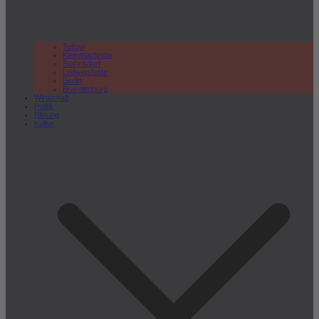
Teltow
Kleinmachnow
Stahnsdorf
Ludwigsfelde
Berlin
Brandenburg
Wirtschaft
Politik
Bildung
Kultur