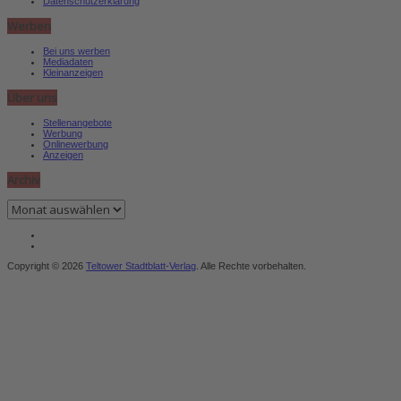
Datenschutzerklärung
Werben
Bei uns werben
Mediadaten
Kleinanzeigen
Über uns
Stellenangebote
Werbung
Onlinewerbung
Anzeigen
Archiv
Archiv
Copyright © 2026
Teltower Stadtblatt-Verlag
. Alle Rechte vorbehalten.