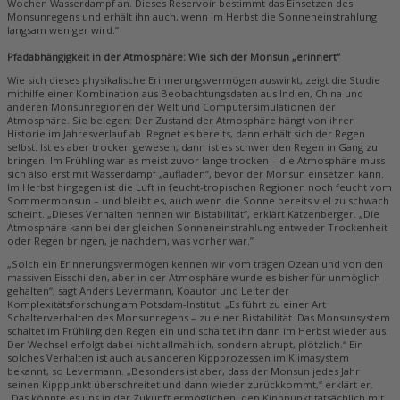
Wochen Wasserdampf an. Dieses Reservoir bestimmt das Einsetzen des
Monsunregens und erhält ihn auch, wenn im Herbst die Sonneneinstrahlung
langsam weniger wird.”
Pfadabhängigkeit in der Atmosphäre: Wie sich der Monsun „erinnert“
Wie sich dieses physikalische Erinnerungsvermögen auswirkt, zeigt die Studie
mithilfe einer Kombination aus Beobachtungsdaten aus Indien, China und
anderen Monsunregionen der Welt und Computersimulationen der
Atmosphäre. Sie belegen: Der Zustand der Atmosphäre hängt von ihrer
Historie im Jahresverlauf ab. Regnet es bereits, dann erhält sich der Regen
selbst. Ist es aber trocken gewesen, dann ist es schwer den Regen in Gang zu
bringen. Im Frühling war es meist zuvor lange trocken – die Atmosphäre muss
sich also erst mit Wasserdampf „aufladen“, bevor der Monsun einsetzen kann.
Im Herbst hingegen ist die Luft in feucht-tropischen Regionen noch feucht vom
Sommermonsun – und bleibt es, auch wenn die Sonne bereits viel zu schwach
scheint. „Dieses Verhalten nennen wir Bistabilität“, erklärt Katzenberger. „Die
Atmosphäre kann bei der gleichen Sonneneinstrahlung entweder Trockenheit
oder Regen bringen, je nachdem, was vorher war.”
„Solch ein Erinnerungsvermögen kennen wir vom trägen Ozean und von den
massiven Eisschilden, aber in der Atmosphäre wurde es bisher für unmöglich
gehalten“, sagt Anders Levermann, Koautor und Leiter der
Komplexitätsforschung am Potsdam-Institut. „Es führt zu einer Art
Schalterverhalten des Monsunregens – zu einer Bistabilität. Das Monsunsystem
schaltet im Frühling den Regen ein und schaltet ihn dann im Herbst wieder aus.
Der Wechsel erfolgt dabei nicht allmählich, sondern abrupt, plötzlich.“ Ein
solches Verhalten ist auch aus anderen Kippprozessen im Klimasystem
bekannt, so Levermann. „Besonders ist aber, dass der Monsun jedes Jahr
seinen Kipppunkt überschreitet und dann wieder zurückkommt,“ erklärt er.
„Das könnte es uns in der Zukunft ermöglichen, den Kipppunkt tatsächlich mit