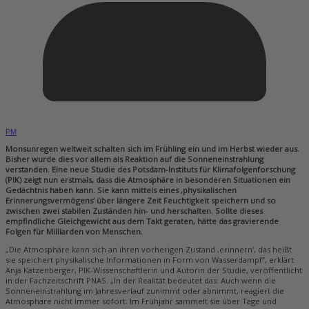
PM
Monsunregen weltweit schalten sich im Frühling ein und im Herbst wieder aus.
Bisher wurde dies vor allem als Reaktion auf die Sonneneinstrahlung
verstanden. Eine neue Studie des Potsdam-Instituts für Klimafolgenforschung
(PIK) zeigt nun erstmals, dass die Atmosphäre in besonderen Situationen ein
Gedächtnis haben kann. Sie kann mittels eines ‚physikalischen
Erinnerungsvermögens‘ über längere Zeit Feuchtigkeit speichern und so
zwischen zwei stabilen Zuständen hin- und herschalten. Sollte dieses
empfindliche Gleichgewicht aus dem Takt geraten, hätte das gravierende
Folgen für Milliarden von Menschen.
„Die Atmosphäre kann sich an ihren vorherigen Zustand ‚erinnern‘, das heißt
sie speichert physikalische Informationen in Form von Wasserdampf“, erklärt
Anja Katzenberger, PIK-Wissenschaftlerin und Autorin der Studie, veröffentlicht
in der Fachzeitschrift PNAS. „In der Realität bedeutet das: Auch wenn die
Sonneneinstrahlung im Jahresverlauf zunimmt oder abnimmt, reagiert die
Atmosphäre nicht immer sofort. Im Frühjahr sammelt sie über Tage und