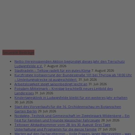
Neueste Beiträge
Netto-Vereinsspenden-Aktion begünstigt dieses Jahr den Tierschutz
Ludwigsfelde e.V.
7. August 2026
Stadtradeln – Teltow radelt für ein gutes Klima
7. August 2026
Kurzfristige Vollsperrung der Bundesstraße 101 bei Thyrow ab 18:00 Uhr
– Umleitungsstrecke ist ausgeschildert
31. Juli 2026
Arbeitslosigkeit steigt saisonbedingt leicht an
31. Juli 2026
Potsdam-Mittelmark – Kreistag beschließt neues Leitbild des
Landkreises
31. Juli 2026
Kindertagesklinik in Ludwigsfelde bleibt für ein weiteres Jahr erhalten
30. Juli 2026
Start des Vorverkaufs für die 16. Orchideenschau im Botanischen
Garten Berlin
29. Juli 2026
Nostalgie, Technik und Gemeinschaft im Ziegeleipark Mildenberg – Ein
Fest für Familien und Freunde klassischer Fahrzeuge
28. Juli 2026
Teltower Altstadtsommer vom 28. bis 30. August: Drei Tage
Unterhaltung und Programm für die ganze Familie
27. Juli 2026
Warten auf den Facharzttermin – Volle Praxen, lange Wartezeiten – was