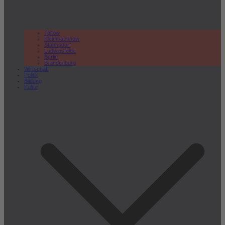
Teltow
Kleinmachnow
Stahnsdorf
Ludwigsfelde
Berlin
Brandenburg
Wirtschaft
Politik
Bildung
Kultur