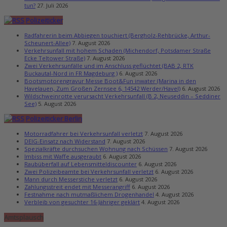
tun?
27. Juli 2026
Polizeiticker
Radfahrerin beim Abbiegen touchiert (Bergholz-Rehbrücke, Arthur-
Scheunert-Allee)
7. August 2026
Verkehrsunfall mit hohem Schaden (Michendorf, Potsdamer Straße
Ecke Teltower Straße)
7. August 2026
Zwei Verkehrsunfälle und im Anschluss geflüchtet (BAB 2, RTK
Buckautal-Nord in FR Magdeburg )
6. August 2026
Bootsmotorengravur Messe Boot&Fun inwater (Marina in den
Havelauen, Zum Großen Zernsee 6, 14542 Werder/Havel)
6. August 2026
Wildschweinrotte verursacht Verkehrsunfall (B 2, Neuseddin – Seddiner
See)
5. August 2026
Polizeiticker Berlin
Motorradfahrer bei Verkehrsunfall verletzt
7. August 2026
DEIG-Einsatz nach Widerstand
7. August 2026
Spezialkräfte durchsuchen Wohnung nach Schüssen
7. August 2026
Imbiss mit Waffe ausgeraubt
6. August 2026
Raubüberfall auf Lebensmitteldiscounter
6. August 2026
Zwei Polizeibeamte bei Verkehrsunfall verletzt
6. August 2026
Mann durch Messerstiche verletzt
6. August 2026
Zahlungsstreit endet mit Messerangriff
6. August 2026
Festnahme nach mutmaßlichem Drogenhandel
4. August 2026
Verbleib von gesuchter 16-Jähriger geklärt
4. August 2026
Amtsplausch