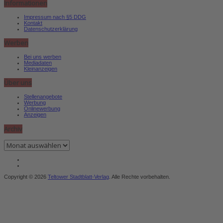
Informationen
Impressum nach §5 DDG
Kontakt
Datenschutzerklärung
Werben
Bei uns werben
Mediadaten
Kleinanzeigen
Über uns
Stellenangebote
Werbung
Onlinewerbung
Anzeigen
Archiv
Archiv
Copyright © 2026
Teltower Stadtblatt-Verlag
. Alle Rechte vorbehalten.