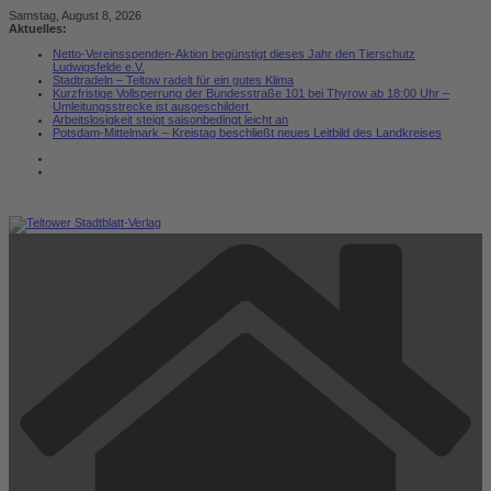
Zum
Samstag, August 8, 2026
Inhalt
Aktuelles:
springen
Netto-Vereinsspenden-Aktion begünstigt dieses Jahr den Tierschutz
Ludwigsfelde e.V.
Stadtradeln – Teltow radelt für ein gutes Klima
Kurzfristige Vollsperrung der Bundesstraße 101 bei Thyrow ab 18:00 Uhr –
Umleitungsstrecke ist ausgeschildert
Arbeitslosigkeit steigt saisonbedingt leicht an
Potsdam-Mittelmark – Kreistag beschließt neues Leitbild des Landkreises