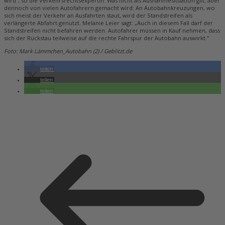
wird“, so die Verkehrsrechtsexpertin. Was nicht als Ausnahmesituation gilt, aber
dennoch von vielen Autofahrern gemacht wird: An Autobahnkreuzungen, wo
sich meist der Verkehr an Ausfahrten staut, wird der Standstreifen als
verlängerte Abfahrt genutzt. Melanie Leier sagt: „Auch in diesem Fall darf der
Standstreifen nicht befahren werden. Autofahrer müssen in Kauf nehmen, dass
sich der Rückstau teilweise auf die rechte Fahrspur der Autobahn auswirkt.“
Foto: Mark Lämmchen_Autobahn (2) / Geblitzt.de
teilen
teilen
teilen