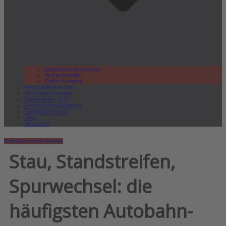
lokal.report abonnieren
Verkaufsstellen
Online Ausgabe
Regional Rundschau
Wirtschaft.Kompakt
Karriereleiter 2026
Gesundheitswegweiser
Bürgerinformation
Shop
Newsletter
Polizei
Sicherheit
Verkehr
Stau, Standstreifen,
Spurwechsel: die
häufigsten Autobahn-