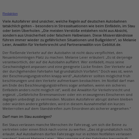
Redaktion
Viele Autofahrer sind unsicher, welche Regeln auf deutschen Autobahnen
tatsächlich gelten – besonders in Stresssituationen wie beim Einfädeln, im Stau
oder beim Überholen. „Die meisten Verstöße entstehen nicht aus Absicht,
sondern aus Unsicherheit oder falschem Halbwissen. Diese Missverständnisse
führen immer wieder zu gefährlichen Situationen und Bußgeldern“, so Melanie
Leier, Anwältin für Verkehrsrecht und Partneranwältin von Geblitzt.de.
Der fließende Verkehr auf der Autobahn ist nicht dazu verpflichtet, den
Neuankömmlingen Platz zu machen. Melanie Leier erläutert: „Es ist derjenige
verantwortlich, der auf die Autobahn auffährt. Wer einfädelt, muss seine
Geschwindigkeit anpassen und eine geeignete Lücke finden. Der Verkehr auf
der durchgehenden Fahrbahn hat grundsätzlich Vorfahrt.“ Doch was ist, wenn
der Beschleunigungsstreifen knapp wird? „Autofahrer sollten möglichst früh
beschleunigen und den Verkehr aufmerksam beobachten. Im Notfall darf man
am Ende des Beschleunigungsstreifens sogar anhalten, wenn ein sicheres
Einfädeln anders nicht möglich ist“, weiß die Anwältin für Verkehrsrecht und
ergänzt: „Gefährliche Bremsmanöver oder ein erzwungenes Einscheren sind
dagegen unbedingt zu vermeiden. Müssten Autofahrer abrupt stehen bleiben
oder würden andere gefährden, wird in diesem Ausnahmefall ein kurzes
Weiterrollen auf dem Standstreifen zum Einordnen als sicherer angesehen.“
Darf man im Stau aussteigen?
Bei Staus verlassen manche Menschen ihr Fahrzeug, um sich die Beine zu
vertreten oder einen Blick nach vorne zu werfen. „Das ist grundsätzlich nicht
erlaubt. Auf Autobahnen dürfen Fahrzeuge nur in echten Notfällen verlassen
werden“, betont Melanie Leier. „Wer unnötig auf der Fahrbahn herumläuft