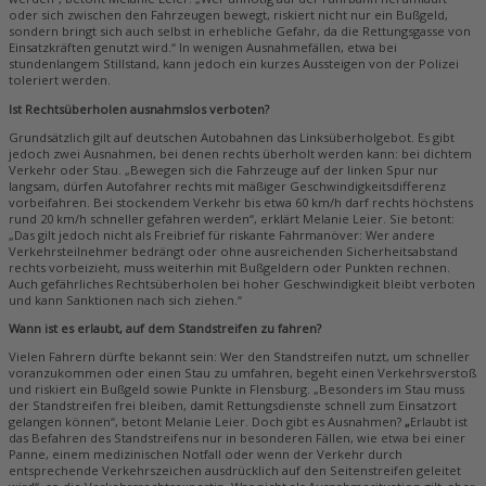
oder sich zwischen den Fahrzeugen bewegt, riskiert nicht nur ein Bußgeld,
sondern bringt sich auch selbst in erhebliche Gefahr, da die Rettungsgasse von
Einsatzkräften genutzt wird.“ In wenigen Ausnahmefällen, etwa bei
stundenlangem Stillstand, kann jedoch ein kurzes Aussteigen von der Polizei
toleriert werden.
Ist Rechtsüberholen ausnahmslos verboten?
Grundsätzlich gilt auf deutschen Autobahnen das Linksüberholgebot. Es gibt
jedoch zwei Ausnahmen, bei denen rechts überholt werden kann: bei dichtem
Verkehr oder Stau. „Bewegen sich die Fahrzeuge auf der linken Spur nur
langsam, dürfen Autofahrer rechts mit mäßiger Geschwindigkeitsdifferenz
vorbeifahren. Bei stockendem Verkehr bis etwa 60 km/h darf rechts höchstens
rund 20 km/h schneller gefahren werden“, erklärt Melanie Leier. Sie betont:
„Das gilt jedoch nicht als Freibrief für riskante Fahrmanöver: Wer andere
Verkehrsteilnehmer bedrängt oder ohne ausreichenden Sicherheitsabstand
rechts vorbeizieht, muss weiterhin mit Bußgeldern oder Punkten rechnen.
Auch gefährliches Rechtsüberholen bei hoher Geschwindigkeit bleibt verboten
und kann Sanktionen nach sich ziehen.“
Wann ist es erlaubt, auf dem Standstreifen zu fahren?
Vielen Fahrern dürfte bekannt sein: Wer den Standstreifen nutzt, um schneller
voranzukommen oder einen Stau zu umfahren, begeht einen Verkehrsverstoß
und riskiert ein Bußgeld sowie Punkte in Flensburg. „Besonders im Stau muss
der Standstreifen frei bleiben, damit Rettungsdienste schnell zum Einsatzort
gelangen können“, betont Melanie Leier. Doch gibt es Ausnahmen?
„
Erlaubt ist
das Befahren des Standstreifens nur in besonderen Fällen, wie etwa bei einer
Panne, einem medizinischen Notfall oder wenn der Verkehr durch
entsprechende Verkehrszeichen ausdrücklich auf den Seitenstreifen geleitet