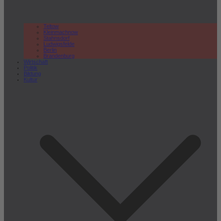
Teltow
Kleinmachnow
Stahnsdorf
Ludwigsfelde
Berlin
Brandenburg
Wirtschaft
Politik
Bildung
Kultur