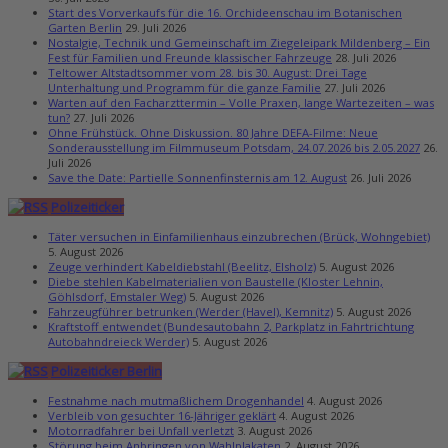
Start des Vorverkaufs für die 16. Orchideenschau im Botanischen
Garten Berlin
29. Juli 2026
Nostalgie, Technik und Gemeinschaft im Ziegeleipark Mildenberg – Ein
Fest für Familien und Freunde klassischer Fahrzeuge
28. Juli 2026
Teltower Altstadtsommer vom 28. bis 30. August: Drei Tage
Unterhaltung und Programm für die ganze Familie
27. Juli 2026
Warten auf den Facharzttermin – Volle Praxen, lange Wartezeiten – was
tun?
27. Juli 2026
Ohne Frühstück. Ohne Diskussion. 80 Jahre DEFA-Filme: Neue
Sonderausstellung im Filmmuseum Potsdam, 24.07.2026 bis 2.05.2027
26.
Juli 2026
Save the Date: Partielle Sonnenfinsternis am 12. August
26. Juli 2026
Polizeiticker
Täter versuchen in Einfamilienhaus einzubrechen (Brück, Wohngebiet)
5. August 2026
Zeuge verhindert Kabeldiebstahl (Beelitz, Elsholz)
5. August 2026
Diebe stehlen Kabelmaterialien von Baustelle (Kloster Lehnin,
Göhlsdorf, Emstaler Weg)
5. August 2026
Fahrzeugführer betrunken (Werder (Havel), Kemnitz)
5. August 2026
Kraftstoff entwendet (Bundesautobahn 2, Parkplatz in Fahrtrichtung
Autobahndreieck Werder)
5. August 2026
Polizeiticker Berlin
Festnahme nach mutmaßlichem Drogenhandel
4. August 2026
Verbleib von gesuchter 16-Jähriger geklärt
4. August 2026
Motorradfahrer bei Unfall verletzt
3. August 2026
Störung beim Anbringen von Wahlplakaten
2. August 2026