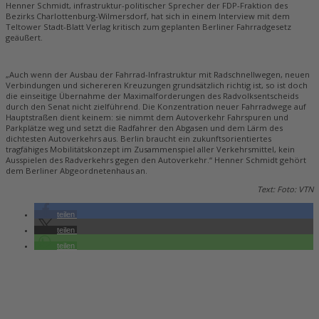
Henner Schmidt, infrastruktur-politischer Sprecher der FDP-Fraktion des
Bezirks Charlottenburg-Wilmersdorf, hat sich in einem Interview mit dem
Teltower Stadt-Blatt Verlag kritisch zum geplanten Berliner Fahrradgesetz
geäußert.
„Auch wenn der Ausbau der Fahrrad-Infrastruktur mit Radschnellwegen, neuen
Verbindungen und sichereren Kreuzungen grundsätzlich richtig ist, so ist doch
die einseitige Übernahme der Maximalforderungen des Radvolksentscheids
durch den Senat nicht zielführend. Die Konzentration neuer Fahrradwege auf
Hauptstraßen dient keinem: sie nimmt dem Autoverkehr Fahrspuren und
Parkplätze weg und setzt die Radfahrer den Abgasen und dem Lärm des
dichtesten Autoverkehrs aus. Berlin braucht ein zukunftsorientiertes
tragfähiges Mobilitätskonzept im Zusammenspiel aller Verkehrsmittel, kein
Ausspielen des Radverkehrs gegen den Autoverkehr.“ Henner Schmidt gehört
dem Berliner Abgeordnetenhaus an.
Text: Foto: VTN
teilen
teilen
teilen