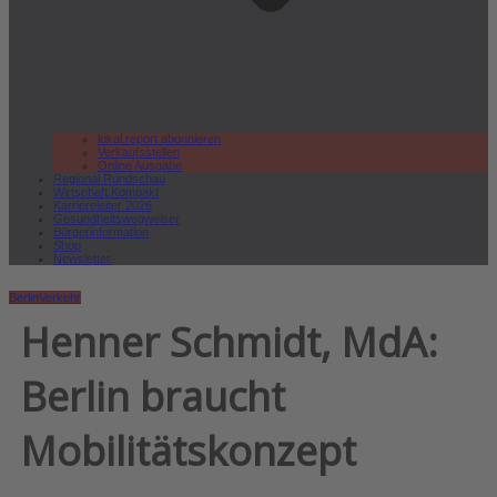
lokal.report abonnieren
Verkaufsstellen
Online Ausgabe
Regional Rundschau
Wirtschaft.Kompakt
Karriereleiter 2026
Gesundheitswegweiser
Bürgerinformation
Shop
Newsletter
Berlin
Verkehr
Henner Schmidt, MdA:
Berlin braucht
Mobilitätskonzept