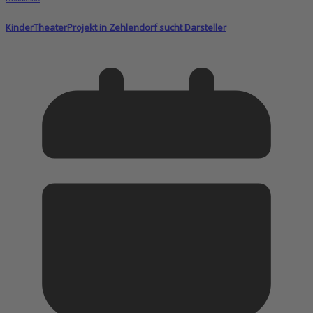
KinderTheaterProjekt in Zehlendorf sucht Darsteller