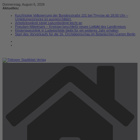
Zum
Donnerstag, August 6, 2026
Inhalt
Aktuelles:
springen
Kurzfristige Vollsperrung der Bundesstraße 101 bei Thyrow ab 18:00 Uhr –
Umleitungsstrecke ist ausgeschildert
Arbeitslosigkeit steigt saisonbedingt leicht an
Potsdam-Mittelmark – Kreistag beschließt neues Leitbild des Landkreises
Kindertagesklinik in Ludwigsfelde bleibt für ein weiteres Jahr erhalten
Start des Vorverkaufs für die 16. Orchideenschau im Botanischen Garten Berlin