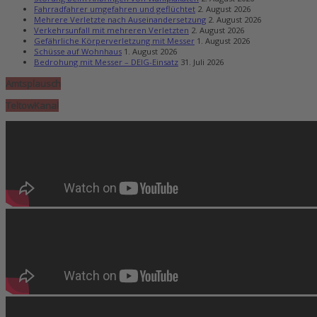
Fahrradfahrer umgefahren und geflüchtet
2. August 2026
Mehrere Verletzte nach Auseinandersetzung
2. August 2026
Verkehrsunfall mit mehreren Verletzten
2. August 2026
Gefährliche Körperverletzung mit Messer
1. August 2026
Schüsse auf Wohnhaus
1. August 2026
Bedrohung mit Messer – DEIG-Einsatz
31. Juli 2026
Amtsplausch
TeltowKanal