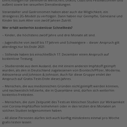
Einrichtungen für behinderte Menschen, Diskos, Clubs und Festivals (innen und
außen) sowie bei sexuellen Dienstleistungen.
Veranstalter und Gastronomen haben aber auch die Möglichkeit, ein
strengeres 2G-Modell zu verfolgen. Dann haben nur Geimpfte, Genesene und
Kinder bis zum Alter von zwölf Jahren Zutritt.
Wer erhält weiterhin kostenlose Schnelltests?
– Kinder, die höchstens zwölf Jahre und drei Monate alt sind.
– Jugendliche von zwölf bis 17 Jahren und Schwangere – dieser Anspruch gilt
allerdings nur bis Ende 2021.
– Stillende haben bis einschließlich 17. Dezember einen Anspruch auf
kostenlose Testung.
– Studierende aus dem Ausland, die mit einem anderen Impfstoff geimpft
wurden, als den in Deutschland zugelassenen von Biontech/Pfizer, Moderna,
Astrazeneca und Johnson & Johnson. Auch für diese Gruppe endet der
Anspruch auf Gratis-Tests Ende dieses Jahres.
– Menschen, die aus medizinischen Gründen nicht geimpft werden können,
und nachweislich Infizierte, die in Quarantäne sind, dürfen sich weiterhin
kostenlos freitesten.
– Menschen, die zum Zeitpunkt des Tests an klinischen Studien zur Wirksamkeit
von Corona-Impfstoffen teilnehmen oder in den letzten drei Monaten an
solchen Studien teilgenommen haben.
– All diese Personen dürfen sich auch künftig mindestens einmal pro Woche
gratis testen lassen.