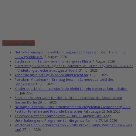
Neueste Beiträge
Netto-Vereinsspenden-Aktion begünstigt dieses Jahr den Tierschutz
Ludwigsfelde e.V.
7. August 2026
Stadtradeln – Teltow radelt für ein gutes Klima
7. August 2026
Kurzfristige Vollsperrung der Bundesstraße 101 bei Thyrow ab 18:00 Uhr
– Umleitungsstrecke ist ausgeschildert
31. Juli 2026
Arbeitslosigkeit steigt saisonbedingt leicht an
31. Juli 2026
Potsdam-Mittelmark – Kreistag beschließt neues Leitbild des
Landkreises
31. Juli 2026
Kindertagesklinik in Ludwigsfelde bleibt für ein weiteres Jahr erhalten
30. Juli 2026
Start des Vorverkaufs für die 16. Orchideenschau im Botanischen
Garten Berlin
29. Juli 2026
Nostalgie, Technik und Gemeinschaft im Ziegeleipark Mildenberg – Ein
Fest für Familien und Freunde klassischer Fahrzeuge
28. Juli 2026
Teltower Altstadtsommer vom 28. bis 30. August: Drei Tage
Unterhaltung und Programm für die ganze Familie
27. Juli 2026
Warten auf den Facharzttermin – Volle Praxen, lange Wartezeiten – was
tun?
27. Juli 2026