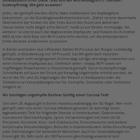
Fitnessstudios offen. Diese Tests sind seit Wochenbeginn (11. Oktober)
kostenpflichtig. Wie geht es weiter?
Jeder, der geimpft werden dürfe, habe mittlerweile ein Impfangebot
bekommen, so das Bundesgesundheitsministerium. „Daher ist eine dauerhafte
Übernahme der Kosten für alle Tests durch den Bund und damit den
Steuerzahler nicht länger erforderlich“, heißt es auf dessen Homepage. Ein
weiterer Grund ist auch die stagnierende Impfquote; laut Robert-Koch-Institut
(RKI) ist hier eine Rate von 85 Prozent erforderlich, um die ansteckendere
Delta-Variante eindämmen zu können.
In Berlin sind bisher laut offiziellen Zahlen 65 Prozent der Bürger vollständig
geimpft, in Brandenburg nur 59 Prozent. Das RKI geht nach neuesten
Schätzungen vom vergangenen Donnerstag zufolge allerdings inzwischen von
einer höheren Impfquote aus. Demnach seien – knapp 80 Prozent der
impffähigen Erwachsenen in Deutschland geimpft. Durch kostenpflichtige
Schnelltests soll auch der Druck auf freiwillig Ungeimpfte erhöht werden, da
durch die 3G- und 2G-Regelungen der Besuch in Restaurants oder die
Teilnahme an Veranstaltungen nur für Geimpfte, Genesene oder Getestete
möglich ist.
Wo benötigen ungeimpfte Berliner künftig einen Corona-Test?
Seit dem 20. August gilt in Berlin inzidenzunabhängig die 3G-Regel. Wer nicht
geimpft oder von einer Corona-Infektion genesen ist, benötigt einen
tagesaktuellen Test für folgende Zwecke in Innenräumen: Gastronomie,
touristische Übernachtungen, Sport, Versammlungen mit mehr als 50
Personen, Konzerte, Kino- und Clubbesuche, Friseurbesuche und andere
körpernahe Dienstleistungen, Besuche in Krankenhäusern, Reha-Einrichtungen
oder Einrichtungen für behinderte Menschen. Auch für Veranstaltungen im
Freien gilt 3G, falls mehr als 100 Personen gleichzeitig anwesend sind.