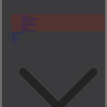
Teltow
Kleinmachnow
Stahnsdorf
Ludwigsfelde
Berlin
Brandenburg
Wirtschaft
Politik
Bildung
Kultur