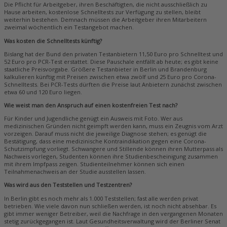
Die Pflicht für Arbeitgeber, ihren Beschäftigten, die nicht ausschließlich zu
Hause arbeiten, kostenlose Schnelltests zur Verfügung zu stellen, bleibt
weiterhin bestehen. Demnach müssen die Arbeitgeber ihren Mitarbeitern
zweimal wöchentlich ein Testangebot machen.
Was kosten die Schnelltests künftig?
Bislang hat der Bund den privaten Testanbietern 11,50 Euro pro Schnelltest und
52 Euro pro PCR-Test erstattet. Diese Pauschale entfällt ab heute; es gibt keine
staatliche Preisvorgabe. Größere Testanbieter in Berlin und Brandenburg
kalkulieren künftig mit Preisen zwischen etwa zwölf und 25 Euro pro Corona-
Schnelltests. Bei PCR-Tests dürften die Preise laut Anbietern zunächst zwischen
etwa 60 und 120 Euro liegen.
Wie weist man den Anspruch auf einen kostenfreien Test nach?
Für Kinder und Jugendliche genügt ein Ausweis mit Foto. Wer aus
medizinischen Gründen nicht geimpft werden kann, muss ein Zeugnis vom Arzt
vorzeigen. Darauf muss nicht die jeweilige Diagnose stehen; es genügt die
Bestätigung, dass eine medizinische Kontraindikation gegen eine Corona-
Schutzimpfung vorliegt. Schwangere und Stillende können ihren Mutterpass als
Nachweis vorlegen, Studenten können ihre Studienbescheinigung zusammen
mit ihrem Impfpass zeigen. Studienteilnehmer können sich einen
Teilnahmenachweis an der Studie ausstellen lassen.
Was wird aus den Teststellen und Testzentren?
In Berlin gibt es noch mehr als 1.000 Teststellen; fast alle werden privat
betrieben. Wie viele davon nun schließen werden, ist noch nicht absehbar. Es
gibt immer weniger Betreiber, weil die Nachfrage in den vergangenen Monaten
stetig zurückgegangen ist. Laut Gesundheitsverwaltung wird der Berliner Senat