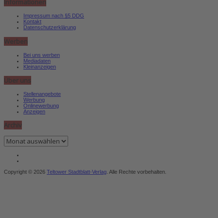
Informationen
Impressum nach §5 DDG
Kontakt
Datenschutzerklärung
Werben
Bei uns werben
Mediadaten
Kleinanzeigen
Über uns
Stellenangebote
Werbung
Onlinewerbung
Anzeigen
Archiv
Archiv
Copyright © 2026
Teltower Stadtblatt-Verlag
. Alle Rechte vorbehalten.