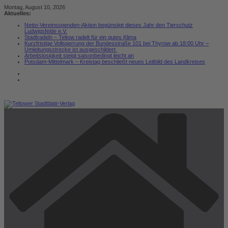
Zum
Montag, August 10, 2026
Inhalt
Aktuelles:
springen
Netto-Vereinsspenden-Aktion begünstigt dieses Jahr den Tierschutz
Ludwigsfelde e.V.
Stadtradeln – Teltow radelt für ein gutes Klima
Kurzfristige Vollsperrung der Bundesstraße 101 bei Thyrow ab 18:00 Uhr –
Umleitungsstrecke ist ausgeschildert
Arbeitslosigkeit steigt saisonbedingt leicht an
Potsdam-Mittelmark – Kreistag beschließt neues Leitbild des Landkreises