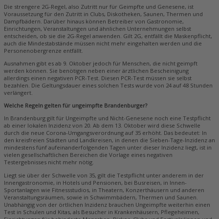
Die strengere 2G-Regel, also Zutritt nur für Geimpfte und Genesene, ist
Voraussetzung für den Zutritt in Clubs, Diskotheken, Saunen, Thermen und
Dampfbädern. Darüber hinaus können Betreiber von Gastronomie,
Einrichtungen, Veranstaltungen und ähnlichen Unternehmungen selbst
entscheiden, ob sie die 2G-Regel anwenden. Gilt 2G, entfällt die Maskenpflicht,
auch die Mindestabstände müssen nicht mehr eingehalten werden und die
Personenobergrenze entfällt.
Ausnahmen gibt es ab 9. Oktober jedoch für Menschen, die nicht geimpft
werden können. Sie benötigen neben einer ärztlichen Bescheinigung
allerdings einen negativen PCR-Test. Diesen PCR-Test müssen sie selbst
bezahlen. Die Geltungsdauer eines solchen Tests wurde von 24 auf 48 Stunden
verlängert.
Welche Regeln gelten für ungeimpfte Brandenburger?
In Brandenburg gilt für Ungeimpfte und Nicht-Genesene noch eine Testpflicht
ab einer lokalen Inzidenz von 20. Ab dem 13. Oktober wird diese Schwelle
durch die neue Corona-Umgangsverordnung auf 35 erhöht. Das bedeutet: In
den kreisfreien Städten und Landkreisen, in denen die Sieben-Tage-Inzidenz an
mindestens fünf aufeinanderfolgenden Tagen unter dieser Inzidenz liegt, ist in
vielen gesellschaftlichen Bereichen die Vorlage eines negativen
Testergebnisses nicht mehr nötig.
Liegt sie über der Schwelle von 35, gilt die Testpflicht unter anderem in der
Innengastronomie, in Hotels und Pensionen, bei Busreisen, in Innen-
Sportanlagen wie Fitnessstudios, in Theatern, Konzerthäusern und anderen
Veranstaltungsräumen, sowie in Schwimmbädern, Thermen und Saunen.
Unabhängig von der örtlichen Inzidenz brauchen Ungeimpfte weiterhin einen
Test in Schulen und Kitas, als Besucher in Krankenhäusern, Pflegeheimen,