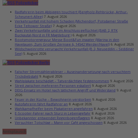
Polizeiticker
Radfahrerin beim Abbiegen touchiert (Bergholz-Rehbrücke, Arthur-
Scheunert-Allee)
7. August 2026
Verkehrsunfall mit hohem Schaden (Michendorf, Potsdamer Straße
Ecke Teltower Straße)
7. August 2026
Zwei Verkehrsunfälle und im Anschluss geflüchtet (BAB 2, RTK
Buckautal-Nord in FR Magdeburg )
6. August 2026
Bootsmotorengravur Messe Boot&Fun inwater (Marina in den
Havelauen, Zum Großen Zernsee 6, 14542 Werder/Havel)
6. August 2026
Wildschweinrotte verursacht Verkehrsunfall (B 2, Neuseddin – Seddiner
See)
5. August 2026
Polizeiticker Berlin
Falscher Stromzählerableser – Auseinandersetzung nach versuchtem
Trickdiebstahl
9. August 2026
Wahlplakate beschädigt – Tatverdächtige festgenommen
9. August 2026
Streit zwischen mehreren Personen eskaliert
9. August 2026
DEIG-Einsatz im Hotel nach tätlichem Angriff und Widerstand
9. August
2026
Feuer in der Küche – Bewohnerin verstorben
9. August 2026
Autofahrerin fährt Radfahrer an
8. August 2026
Wahlkampfhelfer beim Plakatieren angefahren
8. August 2026
E-Scooter-Fahrer nach Sturz in Lebensgefahr
8. August 2026
Unbekannter entwendet Regenbogenflaggen
8. August 2026
Versuchter Totschlag – Mann vor Café angeschossen
8. August 2026
Amtsplausch