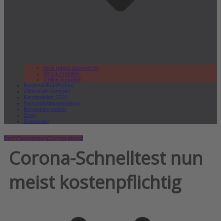
lokal.report abonnieren
Verkaufsstellen
Online Ausgabe
Regional Rundschau
Wirtschaft.Kompakt
Karriereleiter 2026
Gesundheitswegweiser
Bürgerinformation
Shop
Newsletter
Berlin
Brandenburg
Corona aktuell
Corona-Schnelltest nun
meist kostenpflichtig