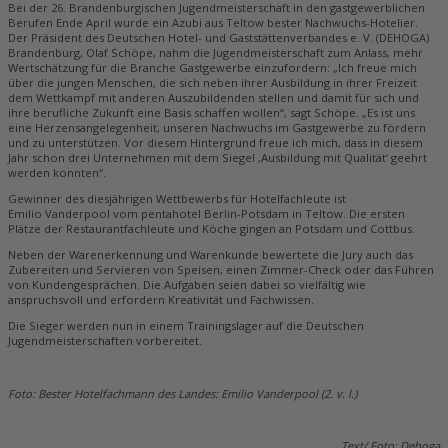
Bei der 26. Brandenburgischen Jugendmeisterschaft in den gastgewerblichen
Berufen Ende April wurde ein Azubi aus Teltow bester Nachwuchs-Hotelier.
Der Präsident des Deutschen Hotel- und Gaststättenverbandes e. V. ­(DEHOGA)
Brandenburg, Olaf Schöpe, nahm die Jugendmeisterschaft zum Anlass, mehr
Wertschätzung für die Branche Gastgewerbe einzufordern: „Ich freue mich
über die jungen Menschen, die sich neben ihrer Ausbildung in ihrer Freizeit
dem Wettkampf mit anderen Auszubildenden stellen und damit für sich und
ihre berufliche Zukunft eine Basis schaffen wollen“, sagt Schöpe. „Es ist uns
eine Herzensangelegenheit, unseren Nachwuchs im Gastgewerbe zu fördern
und zu unterstützen. Vor diesem Hintergrund freue ich mich, dass in diesem
Jahr schon drei Unternehmen mit dem Siegel ‚Ausbildung mit Qualität‘ geehrt
werden konnten“.
Gewinner des diesjährigen Wettbewerbs für Hotelfachleute ist
Emilio Vanderpool vom pentahotel Berlin-Potsdam in Teltow. Die ersten
Plätze der Restaurantfachleute und Köche gingen an Potsdam und Cottbus.
Neben der Warenerkennung und Warenkunde bewertete die Jury auch das
Zubereiten und Servieren von Speisen, einen Zimmer-Check oder das Führen
von Kundengesprächen. Die Aufgaben seien dabei so vielfältig wie
anspruchsvoll und erfordern Kreativität und Fachwissen.
Die Sieger werden nun in einem Trainingslager auf die Deutschen
Jugendmeisterschaften vorbereitet.
Foto: Bester Hotelfachmann des Landes: Emilio Vanderpool (2. v. l.)
Text/ Foto: Dehoga