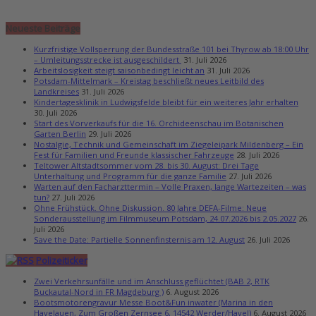
Neueste Beiträge
Kurzfristige Vollsperrung der Bundesstraße 101 bei Thyrow ab 18:00 Uhr
– Umleitungsstrecke ist ausgeschildert
31. Juli 2026
Arbeitslosigkeit steigt saisonbedingt leicht an
31. Juli 2026
Potsdam-Mittelmark – Kreistag beschließt neues Leitbild des
Landkreises
31. Juli 2026
Kindertagesklinik in Ludwigsfelde bleibt für ein weiteres Jahr erhalten
30. Juli 2026
Start des Vorverkaufs für die 16. Orchideenschau im Botanischen
Garten Berlin
29. Juli 2026
Nostalgie, Technik und Gemeinschaft im Ziegeleipark Mildenberg – Ein
Fest für Familien und Freunde klassischer Fahrzeuge
28. Juli 2026
Teltower Altstadtsommer vom 28. bis 30. August: Drei Tage
Unterhaltung und Programm für die ganze Familie
27. Juli 2026
Warten auf den Facharzttermin – Volle Praxen, lange Wartezeiten – was
tun?
27. Juli 2026
Ohne Frühstück. Ohne Diskussion. 80 Jahre DEFA-Filme: Neue
Sonderausstellung im Filmmuseum Potsdam, 24.07.2026 bis 2.05.2027
26.
Juli 2026
Save the Date: Partielle Sonnenfinsternis am 12. August
26. Juli 2026
Polizeiticker
Zwei Verkehrsunfälle und im Anschluss geflüchtet (BAB 2, RTK
Buckautal-Nord in FR Magdeburg )
6. August 2026
Bootsmotorengravur Messe Boot&Fun inwater (Marina in den
Havelauen, Zum Großen Zernsee 6, 14542 Werder/Havel)
6. August 2026