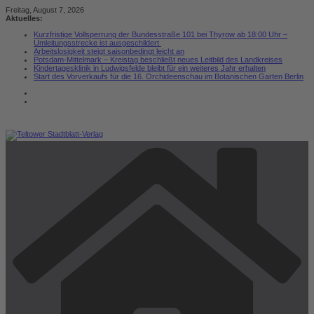
Zum
Freitag, August 7, 2026
Inhalt
Aktuelles:
springen
Kurzfristige Vollsperrung der Bundesstraße 101 bei Thyrow ab 18:00 Uhr –
Umleitungsstrecke ist ausgeschildert
Arbeitslosigkeit steigt saisonbedingt leicht an
Potsdam-Mittelmark – Kreistag beschließt neues Leitbild des Landkreises
Kindertagesklinik in Ludwigsfelde bleibt für ein weiteres Jahr erhalten
Start des Vorverkaufs für die 16. Orchideenschau im Botanischen Garten Berlin