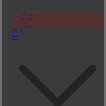
Teltow
Kleinmachnow
Stahnsdorf
Ludwigsfelde
Berlin
Brandenburg
Wirtschaft
Politik
Bildung
Kultur