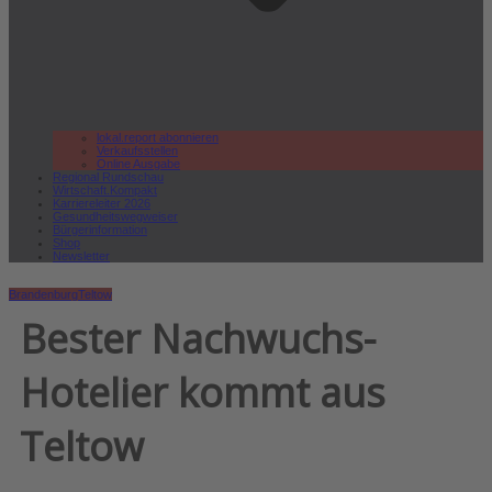
lokal.report abonnieren
Verkaufsstellen
Online Ausgabe
Regional Rundschau
Wirtschaft.Kompakt
Karriereleiter 2026
Gesundheitswegweiser
Bürgerinformation
Shop
Newsletter
Brandenburg
Teltow
Bester Nachwuchs-
Hotelier kommt aus
Teltow