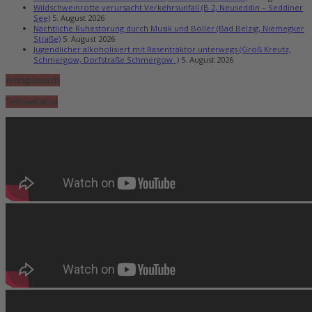
Wildschweinrotte verursacht Verkehrsunfall (B 2, Neuseddin – Seddiner
See)
5. August 2026
Nächtliche Ruhestörung durch Musik und Böller (Bad Belzig, Niemegker
Straße)
5. August 2026
Jugendlicher alkoholisiert mit Rasentraktor unterwegs (Groß Kreutz,
Schmergow, Dorfstraße Schmergow )
5. August 2026
Amtsplausch
TeltowKanal