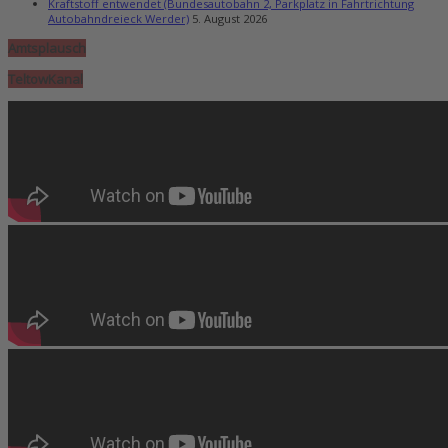
Kraftstoff entwendet (Bundesautobahn 2, Parkplatz in Fahrtrichtung
Autobahndreieck Werder)
5. August 2026
Amtsplausch
TeltowKanal