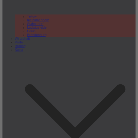
Teltow
Kleinmachnow
Stahnsdorf
Ludwigsfelde
Berlin
Brandenburg
Wirtschaft
Politik
Bildung
Kultur