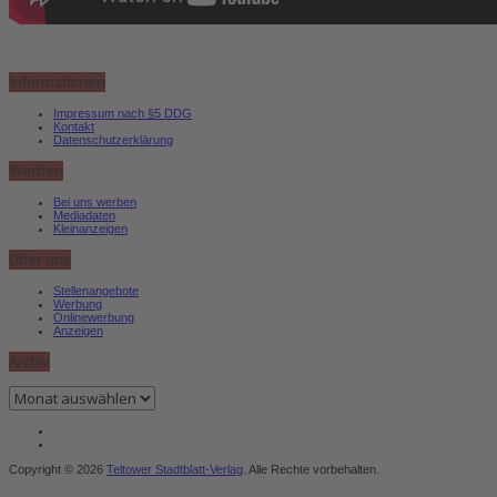
Informationen
Impressum nach §5 DDG
Kontakt
Datenschutzerklärung
Werben
Bei uns werben
Mediadaten
Kleinanzeigen
Über uns
Stellenangebote
Werbung
Onlinewerbung
Anzeigen
Archiv
Archiv
Copyright © 2026
Teltower Stadtblatt-Verlag
. Alle Rechte vorbehalten.