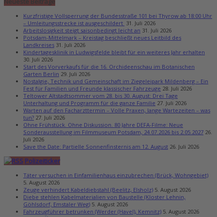
Neueste Beiträge
Kurzfristige Vollsperrung der Bundesstraße 101 bei Thyrow ab 18:00 Uhr
– Umleitungsstrecke ist ausgeschildert
31. Juli 2026
Arbeitslosigkeit steigt saisonbedingt leicht an
31. Juli 2026
Potsdam-Mittelmark – Kreistag beschließt neues Leitbild des
Landkreises
31. Juli 2026
Kindertagesklinik in Ludwigsfelde bleibt für ein weiteres Jahr erhalten
30. Juli 2026
Start des Vorverkaufs für die 16. Orchideenschau im Botanischen
Garten Berlin
29. Juli 2026
Nostalgie, Technik und Gemeinschaft im Ziegeleipark Mildenberg – Ein
Fest für Familien und Freunde klassischer Fahrzeuge
28. Juli 2026
Teltower Altstadtsommer vom 28. bis 30. August: Drei Tage
Unterhaltung und Programm für die ganze Familie
27. Juli 2026
Warten auf den Facharzttermin – Volle Praxen, lange Wartezeiten – was
tun?
27. Juli 2026
Ohne Frühstück. Ohne Diskussion. 80 Jahre DEFA-Filme: Neue
Sonderausstellung im Filmmuseum Potsdam, 24.07.2026 bis 2.05.2027
26.
Juli 2026
Save the Date: Partielle Sonnenfinsternis am 12. August
26. Juli 2026
Polizeiticker
Täter versuchen in Einfamilienhaus einzubrechen (Brück, Wohngebiet)
5. August 2026
Zeuge verhindert Kabeldiebstahl (Beelitz, Elsholz)
5. August 2026
Diebe stehlen Kabelmaterialien von Baustelle (Kloster Lehnin,
Göhlsdorf, Emstaler Weg)
5. August 2026
Fahrzeugführer betrunken (Werder (Havel), Kemnitz)
5. August 2026