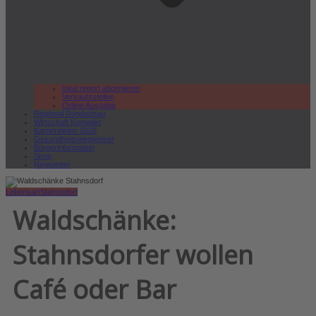
lokal.report abonnieren
Verkaufsstellen
Online Ausgabe
Regional Rundschau
Wirtschaft.Kompakt
Karriereleiter 2026
Gesundheitswegweiser
Bürgerinformation
Shop
Newsletter
Lebensart
Stahnsdorf
Waldschänke:
Stahnsdorfer wollen
Café oder Bar