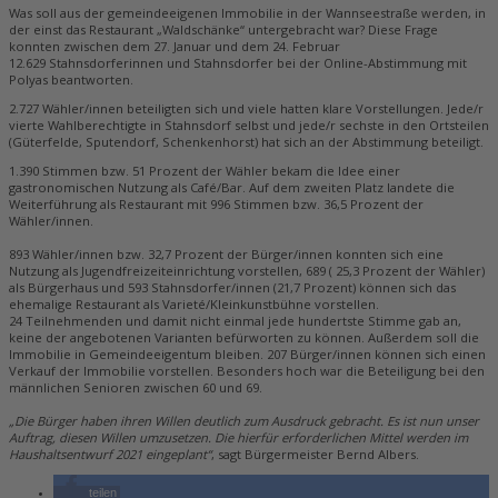
Was soll aus der gemeindeeigenen Immobilie in der Wannseestraße werden, in
der einst das Restaurant „Waldschänke“ untergebracht war? Diese Frage
konnten zwischen dem 27. Januar und dem 24. Februar
12.629 Stahnsdorferinnen und Stahnsdorfer bei der Online-Abstimmung mit
Polyas beantworten.
2.727 Wähler/innen beteiligten sich und viele hatten klare Vorstellungen. Jede/r
vierte Wahlberechtigte in Stahnsdorf selbst und jede/r sechste in den Ortsteilen
(Güterfelde, Sputendorf, Schenkenhorst) hat sich an der Abstimmung beteiligt.
1.390 Stimmen bzw. 51 Prozent der Wähler bekam die Idee einer
gastronomischen Nutzung als Café/Bar. Auf dem zweiten Platz landete die
Weiterführung als Restaurant mit 996 Stimmen bzw. 36,5 Prozent der
Wähler/innen.
893 Wähler/innen bzw. 32,7 Prozent der Bürger/innen konnten sich eine
Nutzung als Jugendfreizeiteinrichtung vorstellen, 689 ( 25,3 Prozent der Wähler)
als Bürgerhaus und 593 Stahnsdorfer/innen (21,7 Prozent) können sich das
ehemalige Restaurant als Varieté/Kleinkunstbühne vorstellen.
24 Teilnehmenden und damit nicht einmal jede hundertste Stimme gab an,
keine der angebotenen Varianten befürworten zu können. Außerdem soll die
Immobilie in Gemeindeeigentum bleiben. 207 Bürger/innen können sich einen
Verkauf der Immobilie vorstellen. Besonders hoch war die Beteiligung bei den
männlichen Senioren zwischen 60 und 69.
„Die Bürger haben ihren Willen deutlich zum Ausdruck gebracht. Es ist nun unser
Auftrag, diesen Willen umzusetzen. Die hierfür erforderlichen Mittel werden im
Haushaltsentwurf 2021 eingeplant“
, sagt Bürgermeister Bernd Albers.
teilen