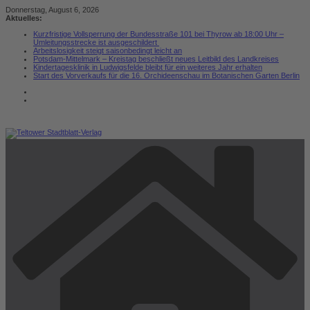
Zum
Donnerstag, August 6, 2026
Inhalt
Aktuelles:
springen
Kurzfristige Vollsperrung der Bundesstraße 101 bei Thyrow ab 18:00 Uhr –
Umleitungsstrecke ist ausgeschildert
Arbeitslosigkeit steigt saisonbedingt leicht an
Potsdam-Mittelmark – Kreistag beschließt neues Leitbild des Landkreises
Kindertagesklinik in Ludwigsfelde bleibt für ein weiteres Jahr erhalten
Start des Vorverkaufs für die 16. Orchideenschau im Botanischen Garten Berlin