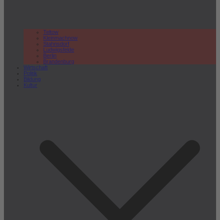
Teltow
Kleinmachnow
Stahnsdorf
Ludwigsfelde
Berlin
Brandenburg
Wirtschaft
Politik
Bildung
Kultur