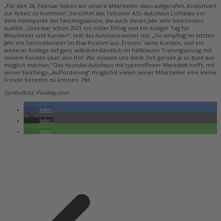
„Für den 28. Februar haben wir unsere Mitarbeiter dazu aufgerufen, kostümiert
zur Arbeit zu kommen“, berichtet das Teltower ASL-Autohaus Lichtblau vor
dem Höhepunkt der Faschingssaison, die auch dieses Jahr sehr bescheiden
ausfällt. „Dies war schon 2021 ein voller Erfolg und ein lustiger Tag für
Mitarbeiter und Kunden“, teilt das Autohaus weiter mit. „So empfing im letzten
Jahr ein Serviceberater im Elsa-Kostüm aus ,Frozen´ seine Kunden, und ein
weiterer Kollege lief ganz selbstverständlich im hellblauen Trainingsanzug mit
seinem Kunden über den Hof. Wir müssen uns diese Zeit gerade ja so bunt wie
möglich machen.“ Das Hyundai-Autohaus mit typenoffener Werkstatt hofft, mit
seiner Faschings-„Aufforderung“ möglichst vielen seiner Mitarbeiter eine kleine
Freude bereiten zu können.
PM
Symbolbild: Pixabay.com
teilen
teilen
teilen