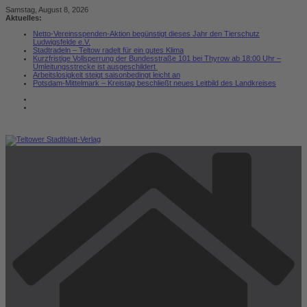
Zum
Samstag, August 8, 2026
Inhalt
Aktuelles:
springen
Netto-Vereinsspenden-Aktion begünstigt dieses Jahr den Tierschutz
Ludwigsfelde e.V.
Stadtradeln – Teltow radelt für ein gutes Klima
Kurzfristige Vollsperrung der Bundesstraße 101 bei Thyrow ab 18:00 Uhr –
Umleitungsstrecke ist ausgeschildert
Arbeitslosigkeit steigt saisonbedingt leicht an
Potsdam-Mittelmark – Kreistag beschließt neues Leitbild des Landkreises