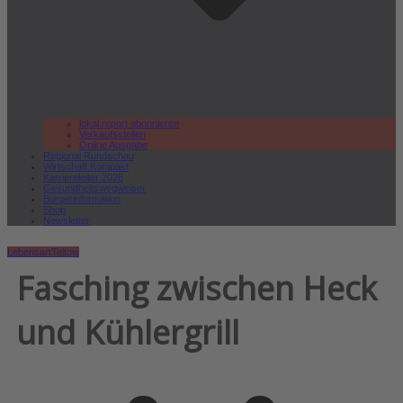
lokal.report abonnieren
Verkaufsstellen
Online Ausgabe
Regional Rundschau
Wirtschaft.Kompakt
Karriereleiter 2026
Gesundheitswegweiser
Bürgerinformation
Shop
Newsletter
Lebensart
Teltow
Fasching zwischen Heck
und Kühlergrill