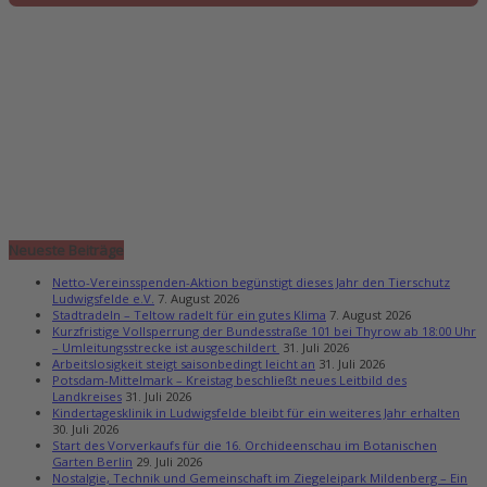
Neueste Beiträge
Netto-Vereinsspenden-Aktion begünstigt dieses Jahr den Tierschutz
Ludwigsfelde e.V.
7. August 2026
Stadtradeln – Teltow radelt für ein gutes Klima
7. August 2026
Kurzfristige Vollsperrung der Bundesstraße 101 bei Thyrow ab 18:00 Uhr
– Umleitungsstrecke ist ausgeschildert
31. Juli 2026
Arbeitslosigkeit steigt saisonbedingt leicht an
31. Juli 2026
Potsdam-Mittelmark – Kreistag beschließt neues Leitbild des
Landkreises
31. Juli 2026
Kindertagesklinik in Ludwigsfelde bleibt für ein weiteres Jahr erhalten
30. Juli 2026
Start des Vorverkaufs für die 16. Orchideenschau im Botanischen
Garten Berlin
29. Juli 2026
Nostalgie, Technik und Gemeinschaft im Ziegeleipark Mildenberg – Ein