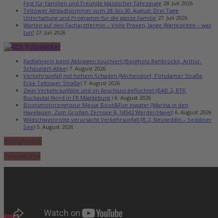
Fest für Familien und Freunde klassischer Fahrzeuge
28. Juli 2026
Teltower Altstadtsommer vom 28. bis 30. August: Drei Tage
Unterhaltung und Programm für die ganze Familie
27. Juli 2026
Warten auf den Facharzttermin – Volle Praxen, lange Wartezeiten – was
tun?
27. Juli 2026
Polizeiticker
Radfahrerin beim Abbiegen touchiert (Bergholz-Rehbrücke, Arthur-
Scheunert-Allee)
7. August 2026
Verkehrsunfall mit hohem Schaden (Michendorf, Potsdamer Straße
Ecke Teltower Straße)
7. August 2026
Zwei Verkehrsunfälle und im Anschluss geflüchtet (BAB 2, RTK
Buckautal-Nord in FR Magdeburg )
6. August 2026
Bootsmotorengravur Messe Boot&Fun inwater (Marina in den
Havelauen, Zum Großen Zernsee 6, 14542 Werder/Havel)
6. August 2026
Wildschweinrotte verursacht Verkehrsunfall (B 2, Neuseddin – Seddiner
See)
5. August 2026
Amtsplausch
TeltowKanal