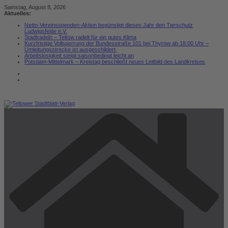
Zum
Samstag, August 8, 2026
Inhalt
Aktuelles:
springen
Netto-Vereinsspenden-Aktion begünstigt dieses Jahr den Tierschutz
Ludwigsfelde e.V.
Stadtradeln – Teltow radelt für ein gutes Klima
Kurzfristige Vollsperrung der Bundesstraße 101 bei Thyrow ab 18:00 Uhr –
Umleitungsstrecke ist ausgeschildert
Arbeitslosigkeit steigt saisonbedingt leicht an
Potsdam-Mittelmark – Kreistag beschließt neues Leitbild des Landkreises