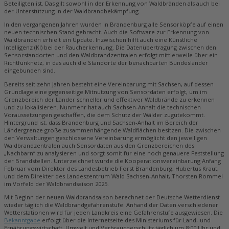
Beteiligten ist. Das gilt sowohl in der Erkennung von Waldbränden als auch bei
der Unterstützung in der Waldbrandbekämpfung.
In den vergangenen Jahren wurden in Brandenburg alle Sensorköpfe auf einen
neuen technischen Stand gebracht. Auch die Software zur Erkennung von
Waldbränden erhielt ein Update. Inzwischen hilft auch eine Künstliche
Intelligenz (KI) bei der Raucherkennung. Die Datenübertragung zwischen den
Sensorstandorten und den Waldbrandzentralen erfolgt mittlerweile über ein
Richtfunknetz, in das auch die Standorte der benachbarten Bundesländer
eingebunden sind.
Bereits seit zehn Jahren besteht eine Vereinbarung mit Sachsen, auf dessen
Grundlage eine gegenseitige Mitnutzung von Sensordaten erfolgt, um im
Grenzbereich der Länder schneller und effektiver Waldbrände zu erkennen
und zu lokalisieren. Nunmehr hat auch Sachsen-Anhalt die technischen
Voraussetzungen geschaffen, die dem Schutz der Wälder zugutekommt.
Hintergrund ist, dass Brandenburg und Sachsen-Anhalt im Bereich der
Ländergrenze große zusammenhängende Waldflächen besitzen. Die zwischen
den Verwaltungen geschlossene Vereinbarung ermöglicht den jeweiligen
Waldbrandzentralen auch Sensordaten aus den Grenzbereichen des
„Nachbarn“ zu analysieren und sorgt somit für eine noch genauere Feststellung
der Brandstellen. Unterzeichnet wurde die Kooperationsvereinbarung Anfang
Februar vom Direktor des Landesbetrieb Forst Brandenburg, Hubertus Kraut,
und dem Direkter des Landeszentrum Wald Sachsen-Anhalt, Thorsten Rommel
im Vorfeld der Waldbrandsaison 2025.
Mit Beginn der neuen Waldbrandsaison berechnet der Deutsche Wetterdienst
wieder täglich die Waldbrandgefahrenstufe. Anhand der Daten verschiedener
Wetterstationen wird für jeden Landkreis eine Gefahrenstufe ausgewiesen. Die
Bekanntgabe
erfolgt über die Internetseite des Ministeriums für Land- und
Ernährungswirtschaft, Umwelt und Verbraucherschutz täglich um 8:00 Uhr und