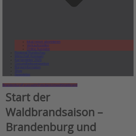
lokal.report abonnieren
Verkaufsstellen
Online Ausgabe
Regional Rundschau
Wirtschaft.Kompakt
Karriereleiter 2026
Gesundheitswegweiser
Bürgerinformation
Shop
Newsletter
Brandenburg
Feuerwehr
Potsdam
Umwelt
Waldbrand
Start der
Waldbrandsaison –
Brandenburg und