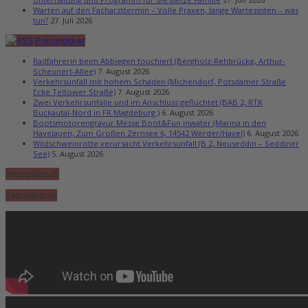
Warten auf den Facharzttermin – Volle Praxen, lange Wartezeiten – was
tun?
27. Juli 2026
Polizeiticker
Radfahrerin beim Abbiegen touchiert (Bergholz-Rehbrücke, Arthur-
Scheunert-Allee)
7. August 2026
Verkehrsunfall mit hohem Schaden (Michendorf, Potsdamer Straße
Ecke Teltower Straße)
7. August 2026
Zwei Verkehrsunfälle und im Anschluss geflüchtet (BAB 2, RTK
Buckautal-Nord in FR Magdeburg )
6. August 2026
Bootsmotorengravur Messe Boot&Fun inwater (Marina in den
Havelauen, Zum Großen Zernsee 6, 14542 Werder/Havel)
6. August 2026
Wildschweinrotte verursacht Verkehrsunfall (B 2, Neuseddin – Seddiner
See)
5. August 2026
Amtsplausch
TeltowKanal