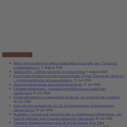
Neueste Beiträge
Netto-Vereinsspenden-Aktion begünstigt dieses Jahr den Tierschutz
Ludwigsfelde e.V.
7. August 2026
Stadtradeln – Teltow radelt für ein gutes Klima
7. August 2026
Kurzfristige Vollsperrung der Bundesstraße 101 bei Thyrow ab 18:00 Uhr
– Umleitungsstrecke ist ausgeschildert
31. Juli 2026
Arbeitslosigkeit steigt saisonbedingt leicht an
31. Juli 2026
Potsdam-Mittelmark – Kreistag beschließt neues Leitbild des
Landkreises
31. Juli 2026
Kindertagesklinik in Ludwigsfelde bleibt für ein weiteres Jahr erhalten
30. Juli 2026
Start des Vorverkaufs für die 16. Orchideenschau im Botanischen
Garten Berlin
29. Juli 2026
Nostalgie, Technik und Gemeinschaft im Ziegeleipark Mildenberg – Ein
Fest für Familien und Freunde klassischer Fahrzeuge
28. Juli 2026
Teltower Altstadtsommer vom 28. bis 30. August: Drei Tage
Unterhaltung und Programm für die ganze Familie
27. Juli 2026