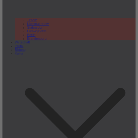
Teltow
Kleinmachnow
Stahnsdorf
Ludwigsfelde
Berlin
Brandenburg
Wirtschaft
Politik
Bildung
Kultur