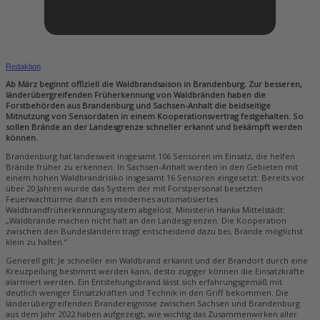
Redaktion
Ab März beginnt offiziell die Waldbrandsaison in Brandenburg. Zur besseren,
länderübergreifenden Früherkennung von Waldbränden haben die
Forstbehörden aus Brandenburg und Sachsen-Anhalt die beidseitige
Mitnutzung von Sensordaten in einem Kooperationsvertrag festgehalten. So
sollen Brände an der Landesgrenze schneller erkannt und bekämpft werden
können.
Brandenburg hat landesweit insgesamt 106 Sensoren im Einsatz, die helfen
Brände früher zu erkennen. In Sachsen-Anhalt werden in den Gebieten mit
einem hohen Waldbrandrisiko insgesamt 16 Sensoren eingesetzt. Bereits vor
über 20 Jahren wurde das System der mit Forstpersonal besetzten
Feuerwachtürme durch ein modernes automatisiertes
Waldbrandfrüherkennungssystem abgelöst. Ministerin Hanka Mittelstädt:
„Waldbrände machen nicht halt an den Landesgrenzen. Die Kooperation
zwischen den Bundesländern trägt entscheidend dazu bei, Brände möglichst
klein zu halten.“
Generell gilt: Je schneller ein Waldbrand erkannt und der Brandort durch eine
Kreuzpeilung bestimmt werden kann, desto zügiger können die Einsatzkräfte
alarmiert werden. Ein Entstehungsbrand lässt sich erfahrungsgemäß mit
deutlich weniger Einsatzkräften und Technik in den Griff bekommen. Die
länderübergreifenden Brandereignisse zwischen Sachsen und Brandenburg
aus dem Jahr 2022 haben aufgezeigt, wie wichtig das Zusammenwirken aller