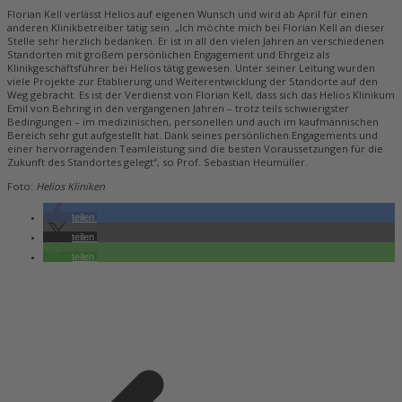
Florian Kell verlässt Helios auf eigenen Wunsch und wird ab April für einen
anderen Klinikbetreiber tätig sein. „Ich möchte mich bei Florian Kell an dieser
Stelle sehr herzlich bedanken. Er ist in all den vielen Jahren an verschiedenen
Standorten mit großem persönlichen Engagement und Ehrgeiz als
Klinikgeschäftsführer bei Helios tätig gewesen. Unter seiner Leitung wurden
viele Projekte zur Etablierung und Weiterentwicklung der Standorte auf den
Weg gebracht. Es ist der Verdienst von Florian Kell, dass sich das Helios Klinikum
Emil von Behring in den vergangenen Jahren – trotz teils schwierigster
Bedingungen – im medizinischen, personellen und auch im kaufmännischen
Bereich sehr gut aufgestellt hat. Dank seines persönlichen Engagements und
einer hervorragenden Teamleistung sind die besten Voraussetzungen für die
Zukunft des Standortes gelegt“, so Prof. Sebastian Heumüller.
Foto:
Helios Kliniken
teilen
teilen
teilen