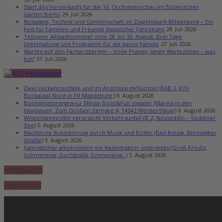
Start des Vorverkaufs für die 16. Orchideenschau im Botanischen
Garten Berlin
29. Juli 2026
Nostalgie, Technik und Gemeinschaft im Ziegeleipark Mildenberg – Ein
Fest für Familien und Freunde klassischer Fahrzeuge
28. Juli 2026
Teltower Altstadtsommer vom 28. bis 30. August: Drei Tage
Unterhaltung und Programm für die ganze Familie
27. Juli 2026
Warten auf den Facharzttermin – Volle Praxen, lange Wartezeiten – was
tun?
27. Juli 2026
Polizeiticker
Zwei Verkehrsunfälle und im Anschluss geflüchtet (BAB 2, RTK
Buckautal-Nord in FR Magdeburg )
6. August 2026
Bootsmotorengravur Messe Boot&Fun inwater (Marina in den
Havelauen, Zum Großen Zernsee 6, 14542 Werder/Havel)
6. August 2026
Wildschweinrotte verursacht Verkehrsunfall (B 2, Neuseddin – Seddiner
See)
5. August 2026
Nächtliche Ruhestörung durch Musik und Böller (Bad Belzig, Niemegker
Straße)
5. August 2026
Jugendlicher alkoholisiert mit Rasentraktor unterwegs (Groß Kreutz,
Schmergow, Dorfstraße Schmergow )
5. August 2026
Amtsplausch
TeltowKanal