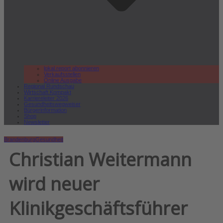
lokal.report abonnieren
Verkaufsstellen
Online Ausgabe
Regional Rundschau
Wirtschaft.Kompakt
Karriereleiter 2026
Gesundheitswegweiser
Bürgerinformation
Shop
Newsletter
Brandenburg
Gesundheit
Christian Weitermann
wird neuer
Klinikgeschäftsführer