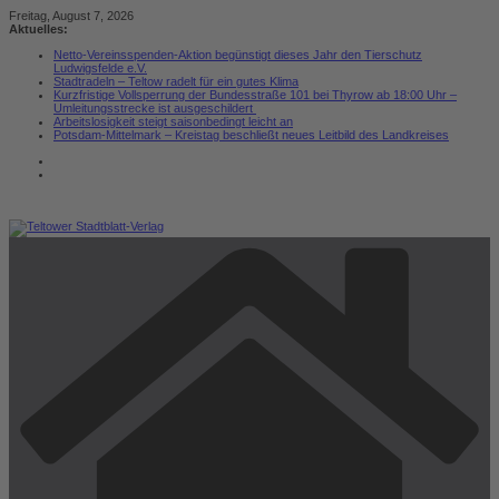
Zum
Freitag, August 7, 2026
Inhalt
Aktuelles:
springen
Netto-Vereinsspenden-Aktion begünstigt dieses Jahr den Tierschutz
Ludwigsfelde e.V.
Stadtradeln – Teltow radelt für ein gutes Klima
Kurzfristige Vollsperrung der Bundesstraße 101 bei Thyrow ab 18:00 Uhr –
Umleitungsstrecke ist ausgeschildert
Arbeitslosigkeit steigt saisonbedingt leicht an
Potsdam-Mittelmark – Kreistag beschließt neues Leitbild des Landkreises