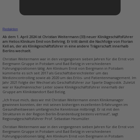
Redaktion
Ab dem 1. April 2024 ist Christian Weitermann (33) neuer Klinikgeschäftsführer
am Helios Klinikum Emil von Behring. Er tritt damit die Nachfolge von Florian
Kell an, der als Klinikgeschäftsführer in eine andere Trägerschaft innerhalb
Berlins wechselt.
Christian Weitermann war in den vergangenen sieben Jahren für die Ernst von
Bergmann Gruppe in Potsdam und Bad Belzig in verschiedenen
Führungspositionen tätig. Am Klinikum Ernst von Bergmann in Potsdam
kümmerte es sich seit 2017 als Geschäftsbereichsleiter um das
Medizincontrolling sowie ab 2020 um das Erlös- und Patientenmanagement. Im
Jahr 2021 folgte der Wechsel als Geschäftsführer zur Sparte Diagnostik. Zuletzt
war er Kaufmännischer Leiter sowie Klinikgeschäftsführer innerhalb der
Gruppe am Klinikstandort Bad Belzig.
„Ich freue mich, dass wir mit Christian Weitermann einen Klinikmanager
gewinnen konnten, der mit seinen bisherigen exzellenten Erfahrungen im
Gesundheitswesen umfangreiche Kenntnisse mitbringt. Er ist mit den
Strukturen in der Region Berlin-Brandenburg bestens vertraut“, sagt
Regionalgeschäftsführer Prof. Sebastian Heumüller.
Christian Weitermann war in den vergangenen sieben Jahren für die Ernst von
Bergmann Gruppe in Potsdam und Bad Belzig in verschiedenen
Führungspositionen tätig. Am Klinikum Ernst von Bergmann in Potsdam