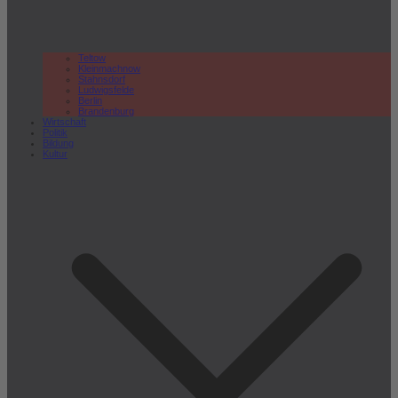
Teltow
Kleinmachnow
Stahnsdorf
Ludwigsfelde
Berlin
Brandenburg
Wirtschaft
Politik
Bildung
Kultur