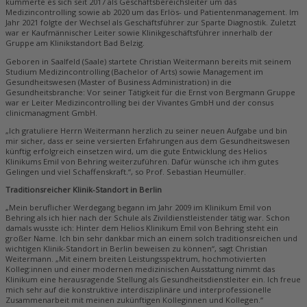
kümmerte es sich seit 2017 als Geschäftsbereichsleiter um das
Medizincontrolling sowie ab 2020 um das Erlös- und Patientenmanagement. Im
Jahr 2021 folgte der Wechsel als Geschäftsführer zur Sparte Diagnostik. Zuletzt
war er Kaufmännischer Leiter sowie Klinikgeschäftsführer innerhalb der
Gruppe am Klinikstandort Bad Belzig.
Geboren in Saalfeld (Saale) startete Christian Weitermann bereits mit seinem
Studium Medizincontrolling (Bachelor of Arts) sowie Management im
Gesundheitswesen (Master of Business Administration) in die
Gesundheitsbranche: Vor seiner Tätigkeit für die Ernst von Bergmann Gruppe
war er Leiter Medizincontrolling bei der Vivantes GmbH und der consus
clinicmanagment GmbH.
„Ich gratuliere Herrn Weitermann herzlich zu seiner neuen Aufgabe und bin
mir sicher, dass er seine versierten Erfahrungen aus dem Gesundheitswesen
künftig erfolgreich einsetzen wird, um die gute Entwicklung des Helios
Klinikums Emil von Behring weiterzuführen. Dafür wünsche ich ihm gutes
Gelingen und viel Schaffenskraft.“, so Prof. Sebastian Heumüller.
Traditionsreicher Klinik-Standort in Berlin
„Mein beruflicher Werdegang begann im Jahr 2009 im Klinikum Emil von
Behring als ich hier nach der Schule als Zivildienstleistender tätig war. Schon
damals wusste ich: Hinter dem Helios Klinikum Emil von Behring steht ein
großer Name. Ich bin sehr dankbar mich an einem solch traditionsreichen und
wichtigen Klinik-Standort in Berlin beweisen zu können“, sagt Christian
Weitermann. „Mit einem breiten Leistungsspektrum, hochmotivierten
Kolleg:innen und einer modernen medizinischen Ausstattung nimmt das
Klinikum eine herausragende Stellung als Gesundheitsdienstleiter ein. Ich freue
mich sehr auf die konstruktive interdisziplinäre und interprofessionelle
Zusammenarbeit mit meinen zukünftigen Kolleginnen und Kollegen.“