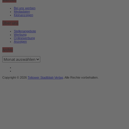
Werben
Bei uns werben
Mediadaten
Kleinanzeigen
Über uns
Stellenangebote
Werbung
Onlinewerbung
Anzeigen
Archiv
Archiv
Copyright © 2026
Teltower Stadtblatt-Verlag
. Alle Rechte vorbehalten.