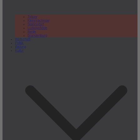
Teltow
Kleinmachnow
Stahnsdorf
Ludwigsfelde
Berlin
Brandenburg
Wirtschaft
Politik
Bildung
Kultur