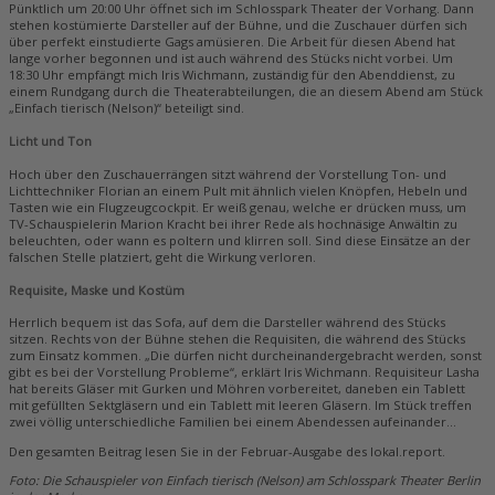
Pünktlich um 20:00 Uhr öffnet sich im Schlosspark Theater der Vorhang. Dann
stehen kostümierte Darsteller auf der Bühne, und die Zuschauer dürfen sich
über perfekt einstudierte Gags amüsieren. Die Arbeit für diesen Abend hat
lange vorher begonnen und ist auch während des Stücks nicht vorbei. Um
18:30 Uhr empfängt mich Iris Wichmann, zuständig für den Abenddienst, zu
einem Rundgang durch die Theaterabteilungen, die an diesem Abend am Stück
„Einfach tierisch (Nelson)“ beteiligt sind.
Licht und Ton
Hoch über den Zuschauerrängen sitzt während der Vorstellung Ton- und
Lichttechniker Florian an einem Pult mit ähnlich vielen Knöpfen, Hebeln und
Tasten wie ein Flugzeugcockpit. Er weiß genau, welche er drücken muss, um
TV-Schauspielerin Marion Kracht bei ihrer Rede als hochnäsige Anwältin zu
beleuchten, oder wann es poltern und klirren soll. Sind diese Einsätze an der
falschen Stelle platziert, geht die Wirkung verloren.
Requisite, Maske und Kostüm
Herrlich bequem ist das Sofa, auf dem die Darsteller während des Stücks
sitzen. Rechts von der Bühne stehen die Requisiten, die während des Stücks
zum Einsatz kommen. „Die dürfen nicht durcheinandergebracht werden, sonst
gibt es bei der Vorstellung Probleme“, erklärt Iris Wichmann. Requisiteur Lasha
hat bereits Gläser mit Gurken und Möhren vorbereitet, daneben ein Tablett
mit gefüllten Sektgläsern und ein Tablett mit leeren Gläsern. Im Stück treffen
zwei völlig unterschiedliche Familien bei einem Abendessen aufeinander…
Den gesamten Beitrag lesen Sie in der Februar-Ausgabe des lokal.report.
Foto: Die Schauspieler von Einfach tierisch (Nelson) am Schlosspark Theater Berlin