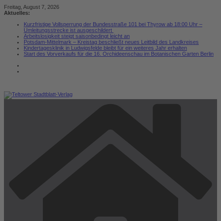
Zum
Freitag, August 7, 2026
Inhalt
Aktuelles:
springen
Kurzfristige Vollsperrung der Bundesstraße 101 bei Thyrow ab 18:00 Uhr –
Umleitungsstrecke ist ausgeschildert
Arbeitslosigkeit steigt saisonbedingt leicht an
Potsdam-Mittelmark – Kreistag beschließt neues Leitbild des Landkreises
Kindertagesklinik in Ludwigsfelde bleibt für ein weiteres Jahr erhalten
Start des Vorverkaufs für die 16. Orchideenschau im Botanischen Garten Berlin