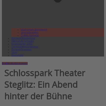
lokal.report abonnieren
Verkaufsstellen
Online Ausgabe
Regional Rundschau
Wirtschaft.Kompakt
Karriereleiter 2026
Gesundheitswegweiser
Bürgerinformation
Shop
Newsletter
Berlin
Kultur
lokal.report
Schlosspark Theater
Steglitz: Ein Abend
hinter der Bühne