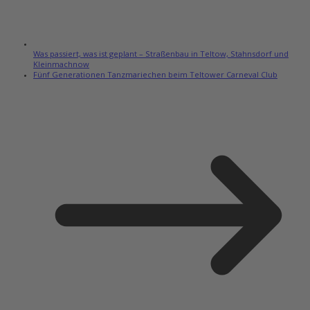
Was passiert, was ist geplant – Straßenbau in Teltow, Stahnsdorf und
Kleinmachnow
Fünf Generationen Tanzmariechen beim Teltower Carneval Club