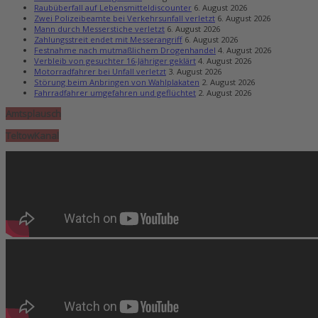
Raubüberfall auf Lebensmitteldiscounter
6. August 2026
Zwei Polizeibeamte bei Verkehrsunfall verletzt
6. August 2026
Mann durch Messerstiche verletzt
6. August 2026
Zahlungsstreit endet mit Messerangriff
6. August 2026
Festnahme nach mutmaßlichem Drogenhandel
4. August 2026
Verbleib von gesuchter 16-Jähriger geklärt
4. August 2026
Motorradfahrer bei Unfall verletzt
3. August 2026
Störung beim Anbringen von Wahlplakaten
2. August 2026
Fahrradfahrer umgefahren und geflüchtet
2. August 2026
Amtsplausch
TeltowKanal