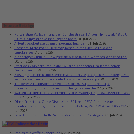
Neueste Beiträge
Kurzfristige Vollsperrung der Bundesstraße 101 bei Thyrow ab 18:00 Uhr
– Umleitungsstrecke ist ausgeschildert
31. Juli 2026
Arbeitslosigkeit steigt saisonbedingt leicht an
31. Juli 2026
Potsdam-Mittelmark – Kreistag beschließt neues Leitbild des
Landkreises
31. Juli 2026
Kindertagesklinik in Ludwigsfelde bleibt für ein weiteres Jahr erhalten
30. Juli 2026
Start des Vorverkaufs für die 16. Orchideenschau im Botanischen
Garten Berlin
29. Juli 2026
Nostalgie, Technik und Gemeinschaft im Ziegeleipark Mildenberg – Ein
Fest für Familien und Freunde klassischer Fahrzeuge
28. Juli 2026
Teltower Altstadtsommer vom 28. bis 30. August: Drei Tage
Unterhaltung und Programm für die ganze Familie
27. Juli 2026
Warten auf den Facharzttermin – Volle Praxen, lange Wartezeiten – was
tun?
27. Juli 2026
Ohne Frühstück. Ohne Diskussion. 80 Jahre DEFA-Filme: Neue
Sonderausstellung im Filmmuseum Potsdam, 24.07.2026 bis 2.05.2027
26.
Juli 2026
Save the Date: Partielle Sonnenfinsternis am 12. August
26. Juli 2026
Polizeiticker Berlin
Imbiss mit Waffe ausgeraubt
6. August 2026