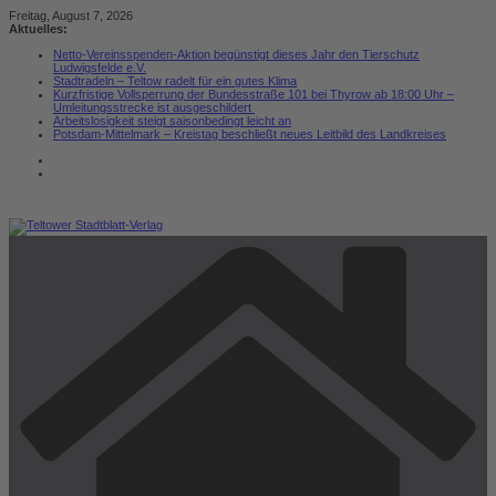
Zum
Freitag, August 7, 2026
Inhalt
Aktuelles:
springen
Netto-Vereinsspenden-Aktion begünstigt dieses Jahr den Tierschutz
Ludwigsfelde e.V.
Stadtradeln – Teltow radelt für ein gutes Klima
Kurzfristige Vollsperrung der Bundesstraße 101 bei Thyrow ab 18:00 Uhr –
Umleitungsstrecke ist ausgeschildert
Arbeitslosigkeit steigt saisonbedingt leicht an
Potsdam-Mittelmark – Kreistag beschließt neues Leitbild des Landkreises