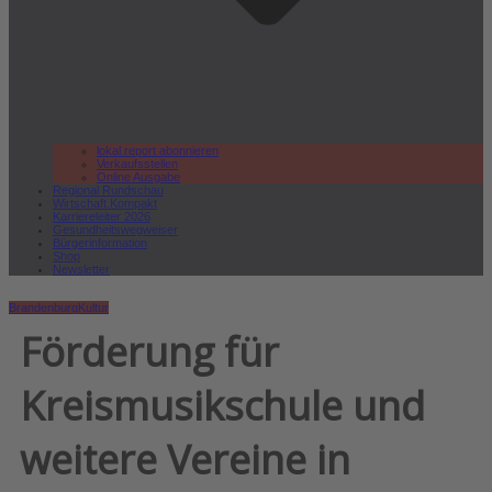
lokal.report abonnieren
Verkaufsstellen
Online Ausgabe
Regional Rundschau
Wirtschaft.Kompakt
Karriereleiter 2026
Gesundheitswegweiser
Bürgerinformation
Shop
Newsletter
Brandenburg
Kultur
Förderung für
Kreismusikschule und
weitere Vereine in