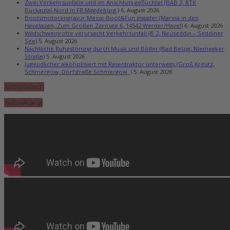
Zwei Verkehrsunfälle und im Anschluss geflüchtet (BAB 2, RTK
Buckautal-Nord in FR Magdeburg )
6. August 2026
Bootsmotorengravur Messe Boot&Fun inwater (Marina in den
Havelauen, Zum Großen Zernsee 6, 14542 Werder/Havel)
6. August 2026
Wildschweinrotte verursacht Verkehrsunfall (B 2, Neuseddin – Seddiner
See)
5. August 2026
Nächtliche Ruhestörung durch Musik und Böller (Bad Belzig, Niemegker
Straße)
5. August 2026
Jugendlicher alkoholisiert mit Rasentraktor unterwegs (Groß Kreutz,
Schmergow, Dorfstraße Schmergow )
5. August 2026
Amtsplausch
TeltowKanal