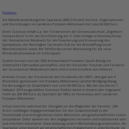
Redaktion
Die Mittelbrandenburgische Sparkasse (MBS) fördert Vereine, Organisationen
und Einrichtungen im Landkreis Potsdam-Mittelmark mit rund 60.000 Euro.
Einen Zuschuss erhält u.a. der Förderverein der Kreismusikschule „Engelbert
Humperdinck“ in für die Durchführung der 5. Gitarrentage in Kleinmachnow,
der Heimatverein Medewitz für die Erweiterung und Erneuerung des
Spielplatzes, der Niemegker Carnevals-Club für die Anschaffung neuer
Marschkostüme sowie der Parkförderverein Wiesenburg für die neue
Rhododendronwiese im Schlosspark.
Zudem können nun der DRK Kreisverband Potsdam/ Zauch-Belzig ein
elektrisches Fahrradtaxi anschaffen, und der Vereinder Freunde und Förderer
der Grundschule Wildenbruch kann einForscherschulfest durchführen.
Andreas Schulz, der Vorsitzende des Vorstandes der MBS, übergab am 4.
November gemeinsam mit Potsdam-Mittelmarks Landrat Wolfgang Blasig
Förderzusagen im Gesamtwert von rund 60.000 Euro. Mit den bereits im 1.
Halbjahr 2019 ausgezahlten Summen fließen damit in diesem Jahr insgesamt
mehr als 206.000 Euro als Spenden der MBS an Vereineaus dem Landkreis
Potsdam-Mittelmark.
Schulz betonte während der Übergabe an die Mitglieder der Vereine: „Mit
Ihrem vielfältigen Engagementstärken Sie den Zusammenhalt in der
Gesellschaft und ermöglichenes vielen Menschen, am gesellschaftlichen Leben
teilzuhaben. Dafür danken wir den engagierten Vereinen und Institutionen sehr
und möchten mitunserer Unterstützung unsere Wertschätzung ausdrücken. Als
Sparkasse unterstützen wir gesellschaftliches Engagement in jederRichtung, ob