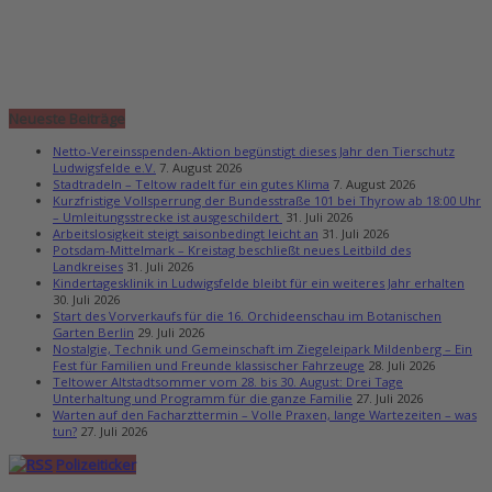
Neueste Beiträge
Netto-Vereinsspenden-Aktion begünstigt dieses Jahr den Tierschutz
Ludwigsfelde e.V.
7. August 2026
Stadtradeln – Teltow radelt für ein gutes Klima
7. August 2026
Kurzfristige Vollsperrung der Bundesstraße 101 bei Thyrow ab 18:00 Uhr
– Umleitungsstrecke ist ausgeschildert
31. Juli 2026
Arbeitslosigkeit steigt saisonbedingt leicht an
31. Juli 2026
Potsdam-Mittelmark – Kreistag beschließt neues Leitbild des
Landkreises
31. Juli 2026
Kindertagesklinik in Ludwigsfelde bleibt für ein weiteres Jahr erhalten
30. Juli 2026
Start des Vorverkaufs für die 16. Orchideenschau im Botanischen
Garten Berlin
29. Juli 2026
Nostalgie, Technik und Gemeinschaft im Ziegeleipark Mildenberg – Ein
Fest für Familien und Freunde klassischer Fahrzeuge
28. Juli 2026
Teltower Altstadtsommer vom 28. bis 30. August: Drei Tage
Unterhaltung und Programm für die ganze Familie
27. Juli 2026
Warten auf den Facharzttermin – Volle Praxen, lange Wartezeiten – was
tun?
27. Juli 2026
Polizeiticker