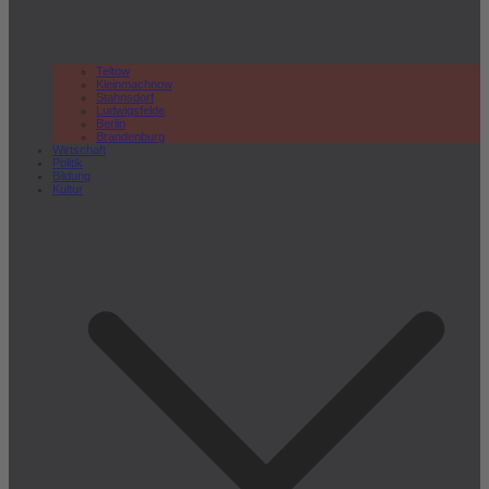
Teltow
Kleinmachnow
Stahnsdorf
Ludwigsfelde
Berlin
Brandenburg
Wirtschaft
Politik
Bildung
Kultur