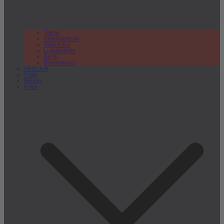
Teltow
Kleinmachnow
Stahnsdorf
Ludwigsfelde
Berlin
Brandenburg
Wirtschaft
Politik
Bildung
Kultur