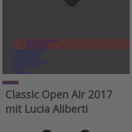
lokal.report abonnieren
Verkaufsstellen
Online Ausgabe
Regional Rundschau
Wirtschaft.Kompakt
Karriereleiter 2026
Gesundheitswegweiser
Bürgerinformation
Shop
Newsletter
Berlin
Kultur
Classic Open Air 2017
mit Lucia Aliberti