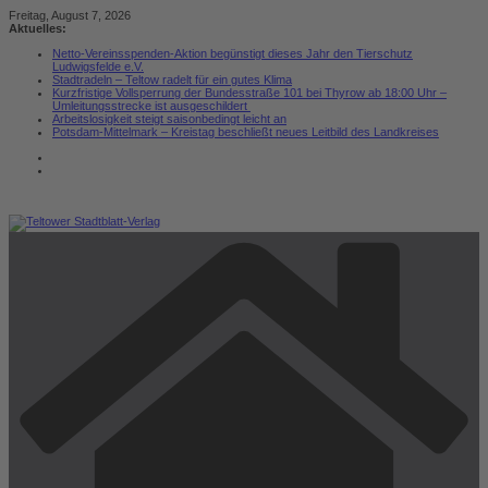
Zum
Freitag, August 7, 2026
Inhalt
Aktuelles:
springen
Netto-Vereinsspenden-Aktion begünstigt dieses Jahr den Tierschutz
Ludwigsfelde e.V.
Stadtradeln – Teltow radelt für ein gutes Klima
Kurzfristige Vollsperrung der Bundesstraße 101 bei Thyrow ab 18:00 Uhr –
Umleitungsstrecke ist ausgeschildert
Arbeitslosigkeit steigt saisonbedingt leicht an
Potsdam-Mittelmark – Kreistag beschließt neues Leitbild des Landkreises