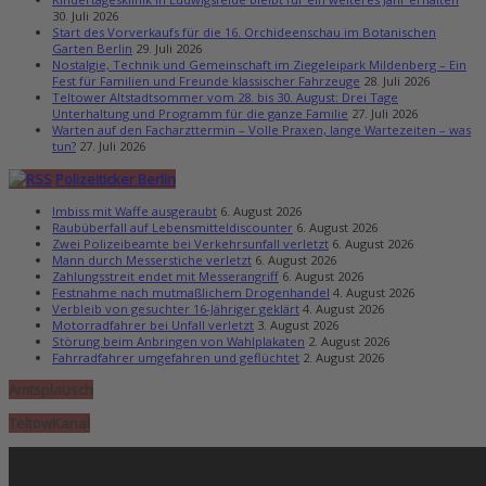
30. Juli 2026
Start des Vorverkaufs für die 16. Orchideenschau im Botanischen
Garten Berlin
29. Juli 2026
Nostalgie, Technik und Gemeinschaft im Ziegeleipark Mildenberg – Ein
Fest für Familien und Freunde klassischer Fahrzeuge
28. Juli 2026
Teltower Altstadtsommer vom 28. bis 30. August: Drei Tage
Unterhaltung und Programm für die ganze Familie
27. Juli 2026
Warten auf den Facharzttermin – Volle Praxen, lange Wartezeiten – was
tun?
27. Juli 2026
Polizeiticker Berlin
Imbiss mit Waffe ausgeraubt
6. August 2026
Raubüberfall auf Lebensmitteldiscounter
6. August 2026
Zwei Polizeibeamte bei Verkehrsunfall verletzt
6. August 2026
Mann durch Messerstiche verletzt
6. August 2026
Zahlungsstreit endet mit Messerangriff
6. August 2026
Festnahme nach mutmaßlichem Drogenhandel
4. August 2026
Verbleib von gesuchter 16-Jähriger geklärt
4. August 2026
Motorradfahrer bei Unfall verletzt
3. August 2026
Störung beim Anbringen von Wahlplakaten
2. August 2026
Fahrradfahrer umgefahren und geflüchtet
2. August 2026
Amtsplausch
TeltowKanal