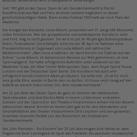
Musicals. Moderieren wird Schauspielerin Senta Berger.
Seit 1991 gibt es das Classic Open Air am Gendarmenmarkt in Berlin.
Kunstfreunde aus Nah und Fern strömen seitdem begeistert zu dieser
geschichtsträchtigen Stätte. Beim ersten Festival 1992 hieß sie noch Platz der
Akademie.
Die Königin des Belcanto, Lucia Aliberti, präsentiert am 21. Juli große Momente
voller Emotionen. Wer die sympathische und weltbekannte Künstlerin sieht
und hört, mag es nicht glauben: Sie wird im Juli ihr 40-jähriges Bühnenjubiläum
feiern. Festivalleiter Gerd Kämpfe scherzte am 28. April im Rahmen einer
Pressekonferenz in Gegenwart von Lucia Aliberti und zahlreicher
Medienvertreter: „Man muss erwähnen, sie stand bereits mit 5 Jahren auf der
Bühne.“ Lucia Aliberti, im italienischen Messina zur Welt gekommen, ist eine
Opernsängerin. Sie hatte erfolgreiche Auftritten unter anderem an der
Mailänder Scala, der New Yorker Metropolitan Oper, dem Royal Opera House
London und der Deutschen Oper Berlin. Die Künstlerin hat auch sehr
erfolgreich bereits mehrere Alben produziert. Sie teilte mit: „Es ist für mich
eine große Ehre, wieder in Berlin sein zu dürfen. Ich freue mich riesig auf den
Auftritt an diesem historischen Ort, dem Gendarmenmarkt.“
Am 22. Juli steht das Classic Open Air ganz im Zeichen der italienischen
Opernklassiker und lässt Berlins Mitte in einem Lichtermeer erstrahlen.
Solisten und der Opernchor des Theaters Vorpommern wirken mit bei diesem
italienischen Abend. Bereits im letzten Jahr gab es für den Intendanten und
Geschäftsführer des Theater Vorpommern Dirk Löschner und sein gesamtes
Ensemble tosenden Beifall von den Besuchern des Festivals am
Gendarmenmarkt.
Bei „Vier Pianisten – Ein Konzert“ am 23. Juli überzeugen acht Hände an zwei
Flügeln mit ihrer Leichtigkeit im Spiel das Publikum. Ein absoluter musikalischer