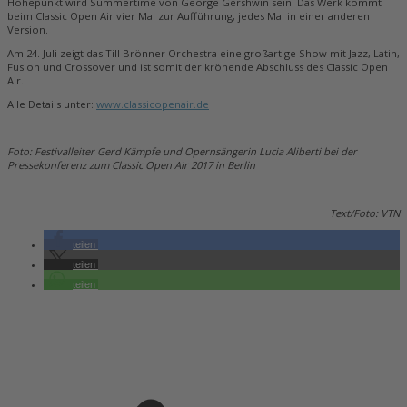
Höhepunkt wird Summertime von George Gershwin sein. Das Werk kommt
beim Classic Open Air vier Mal zur Aufführung, jedes Mal in einer anderen
Version.
Am 24. Juli zeigt das Till Brönner Orchestra eine großartige Show mit Jazz, Latin,
Fusion und Crossover und ist somit der krönende Abschluss des Classic Open
Air.
Alle Details unter:
www.classicopenair.de
Foto: Festivalleiter Gerd Kämpfe und Opernsängerin Lucia Aliberti bei der
Pressekonferenz zum Classic Open Air 2017 in Berlin
Text/Foto: VTN
teilen
teilen
teilen