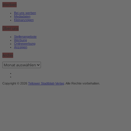
Werben
Bei uns werben
Mediadaten
Kleinanzeigen
Über uns
Stellenangebote
Werbung
Onlinewerbung
Anzeigen
Archiv
Archiv
Copyright © 2026
Teltower Stadtblatt-Verlag
. Alle Rechte vorbehalten.