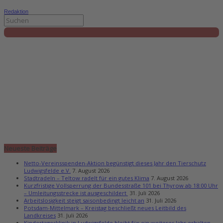
Redaktion
Neueste Beiträge
Netto-Vereinsspenden-Aktion begünstigt dieses Jahr den Tierschutz
Ludwigsfelde e.V.
7. August 2026
Stadtradeln – Teltow radelt für ein gutes Klima
7. August 2026
Kurzfristige Vollsperrung der Bundesstraße 101 bei Thyrow ab 18:00 Uhr
– Umleitungsstrecke ist ausgeschildert
31. Juli 2026
Arbeitslosigkeit steigt saisonbedingt leicht an
31. Juli 2026
Potsdam-Mittelmark – Kreistag beschließt neues Leitbild des
Landkreises
31. Juli 2026
Kindertagesklinik in Ludwigsfelde bleibt für ein weiteres Jahr erhalten