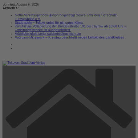
Zum
Sonntag, August 9, 2026
Inhalt
Aktuelles:
springen
Netto-Vereinsspenden-Aktion begünstigt dieses Jahr den Tierschutz
Ludwigsfelde e.V.
Stadtradeln – Teltow radelt für ein gutes Klima
Kurzfristige Vollsperrung der Bundesstraße 101 bei Thyrow ab 18:00 Uhr –
Umleitungsstrecke ist ausgeschildert
Arbeitslosigkeit steigt saisonbedingt leicht an
Potsdam-Mittelmark – Kreistag beschließt neues Leitbild des Landkreises