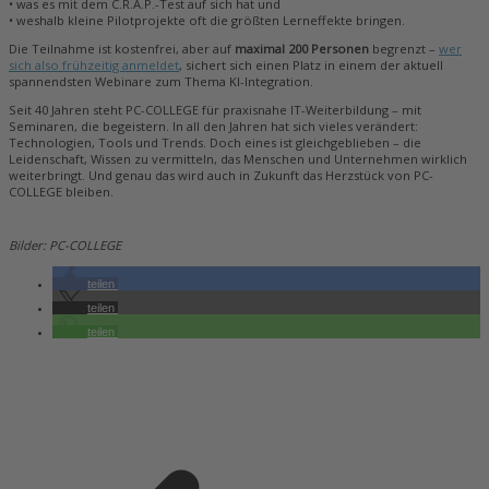
• was es mit dem C.R.A.P.-Test auf sich hat und
• weshalb kleine Pilotprojekte oft die größten Lerneffekte bringen.
Die Teilnahme ist kostenfrei, aber auf
maximal 200 Personen
begrenzt –
wer
sich also frühzeitig anmeldet
, sichert sich einen Platz in einem der aktuell
spannendsten Webinare zum Thema KI-Integration.
Seit 40 Jahren steht PC-COLLEGE für praxisnahe IT-Weiterbildung – mit
Seminaren, die begeistern. In all den Jahren hat sich vieles verändert:
Technologien, Tools und Trends. Doch eines ist gleichgeblieben – die
Leidenschaft, Wissen zu vermitteln, das Menschen und Unternehmen wirklich
weiterbringt. Und genau das wird auch in Zukunft das Herzstück von PC-
COLLEGE bleiben.
Bilder: PC-COLLEGE
teilen
teilen
teilen