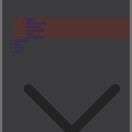
Teltow
Kleinmachnow
Stahnsdorf
Ludwigsfelde
Berlin
Brandenburg
Wirtschaft
Politik
Bildung
Kultur