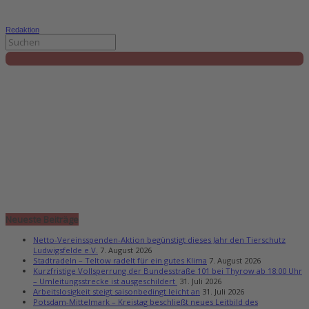
Redaktion
Neueste Beiträge
Netto-Vereinsspenden-Aktion begünstigt dieses Jahr den Tierschutz
Ludwigsfelde e.V.
7. August 2026
Stadtradeln – Teltow radelt für ein gutes Klima
7. August 2026
Kurzfristige Vollsperrung der Bundesstraße 101 bei Thyrow ab 18:00 Uhr
– Umleitungsstrecke ist ausgeschildert
31. Juli 2026
Arbeitslosigkeit steigt saisonbedingt leicht an
31. Juli 2026
Potsdam-Mittelmark – Kreistag beschließt neues Leitbild des