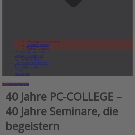
lokal.report abonnieren
Verkaufsstellen
Online Ausgabe
Regional Rundschau
Wirtschaft.Kompakt
Karriereleiter 2026
Gesundheitswegweiser
Bürgerinformation
Shop
Newsletter
Advertorial
Wissen
40 Jahre PC-COLLEGE –
40 Jahre Seminare, die
begeistern