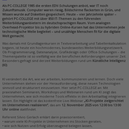
Als PC-COLLEGE 1985 die ersten EDV-Schulungen anbot, war IT noch
Zukunftsmusik. Computer waren riesig, Bildschirme flackerten in Grün, und
Wissen wurde auf Disketten gespeichert. Heute – vier Jahrzehnte später –
gehört PC-COLLEGE mit über 850 IT-Themen zu den führenden
Weiterbildungsanbietern im deutschsprachigen Raum. Vom analogen
Overhead-Projektor bis zu hybriden Online-Kursen hat das Unternehmen jede
technologische Welle begleitet – und unzählige Menschen fit für die digitale
Welt gemacht.
Was damals mit Grundlagenkursen in Textverarbeitung und Tabellenkalkulation
begann, ist heute ein hochmodernes, bundesweites Weiterbildungsnetzwerk.
Ob Programmierung, Datenanalyse, Grafikdesign oder Office-Schulungen – die
Themenpalette ist so vielfältig wie die beruflichen Anforderungen unserer Zeit.
Besonders gefragt sind derzeit Weiterbildungen rund um
Künstliche Intelligenz
(KI)
.
KI verändert die Art, wie wir arbeiten, kommunizieren und lernen. Doch viele
Unternehmen stehen vor der Herausforderung, diese neuen Technologien
sinnvoll und strukturiert einzusetzen. Hier setzt PC-COLLEGE an: Mit
praxisnahen Seminaren, Workshops und Webinaren rund um KI zeigt das
Unternehmen, wie sich moderne Tools effektiv in den Arbeitsalltag integrieren
lassen. Ein Highlight ist das kostenfreie Live-Webinar
„KI-Projekte zielgerichtet
im Unternehmen realisieren“
, das am
12. November 2025 von 12:00 bis 13:00
Uhr online
stattfindet.
Referent Silvio Gerlach erklärt darin praxisorientiert,
• warum viele KI-Projekte in Unternehmen ins Stocken geraten,
• wie sich Nutzen und Erfolg überzeugend belegen lassen,