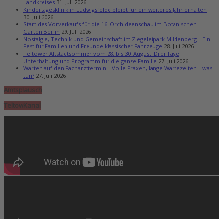
Landkreises
31. Juli 2026
Kindertagesklinik in Ludwigsfelde bleibt für ein weiteres Jahr erhalten
30. Juli 2026
Start des Vorverkaufs für die 16. Orchideenschau im Botanischen
Garten Berlin
29. Juli 2026
Nostalgie, Technik und Gemeinschaft im Ziegeleipark Mildenberg – Ein
Fest für Familien und Freunde klassischer Fahrzeuge
28. Juli 2026
Teltower Altstadtsommer vom 28. bis 30. August: Drei Tage
Unterhaltung und Programm für die ganze Familie
27. Juli 2026
Warten auf den Facharzttermin – Volle Praxen, lange Wartezeiten – was
tun?
27. Juli 2026
Amtsplausch
TeltowKanal