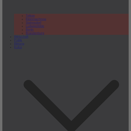
Teltow
Kleinmachnow
Stahnsdorf
Ludwigsfelde
Berlin
Brandenburg
Wirtschaft
Politik
Bildung
Kultur