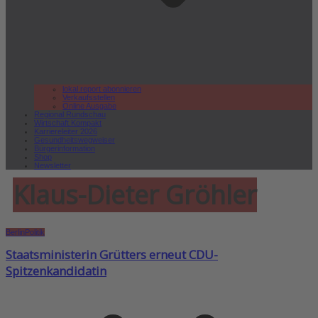
lokal.report abonnieren
Verkaufsstellen
Online Ausgabe
Regional Rundschau
Wirtschaft.Kompakt
Karriereleiter 2026
Gesundheitswegweiser
Bürgerinformation
Shop
Newsletter
Klaus-Dieter Gröhler
Berlin
Politik
Staatsministerin Grütters erneut CDU-
Spitzenkandidatin