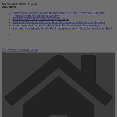
Zum
Donnerstag, August 6, 2026
Inhalt
Aktuelles:
springen
Kurzfristige Vollsperrung der Bundesstraße 101 bei Thyrow ab 18:00 Uhr –
Umleitungsstrecke ist ausgeschildert
Arbeitslosigkeit steigt saisonbedingt leicht an
Potsdam-Mittelmark – Kreistag beschließt neues Leitbild des Landkreises
Kindertagesklinik in Ludwigsfelde bleibt für ein weiteres Jahr erhalten
Start des Vorverkaufs für die 16. Orchideenschau im Botanischen Garten Berlin