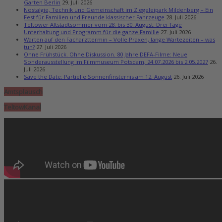
Garten Berlin
29. Juli 2026
Nostalgie, Technik und Gemeinschaft im Ziegeleipark Mildenberg – Ein
Fest für Familien und Freunde klassischer Fahrzeuge
28. Juli 2026
Teltower Altstadtsommer vom 28. bis 30. August: Drei Tage
Unterhaltung und Programm für die ganze Familie
27. Juli 2026
Warten auf den Facharzttermin – Volle Praxen, lange Wartezeiten – was
tun?
27. Juli 2026
Ohne Frühstück. Ohne Diskussion. 80 Jahre DEFA-Filme: Neue
Sonderausstellung im Filmmuseum Potsdam, 24.07.2026 bis 2.05.2027
26.
Juli 2026
Save the Date: Partielle Sonnenfinsternis am 12. August
26. Juli 2026
Amtsplausch
TeltowKanal