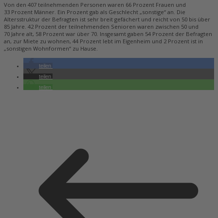
Von den 407 teilnehmenden Personen waren 66 Prozent Frauen und
33 Prozent Männer. Ein Prozent gab als Geschlecht „sonstige“ an. Die
Altersstruktur der Befragten ist sehr breit gefächert und reicht von 50 bis über
85 Jahre. 42 Prozent der teilnehmenden Senioren waren zwischen 50 und
70 Jahre alt, 58 Prozent war über 70. Insgesamt gaben 54 Prozent der Befragten
an, zur Miete zu wohnen, 44 Prozent lebt im Eigenheim und 2 Prozent ist in
„sonstigen Wohnformen“ zu Hause.
teilen
teilen
teilen