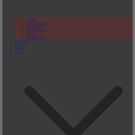
Teltow
Kleinmachnow
Stahnsdorf
Ludwigsfelde
Berlin
Brandenburg
Wirtschaft
Politik
Bildung
Kultur