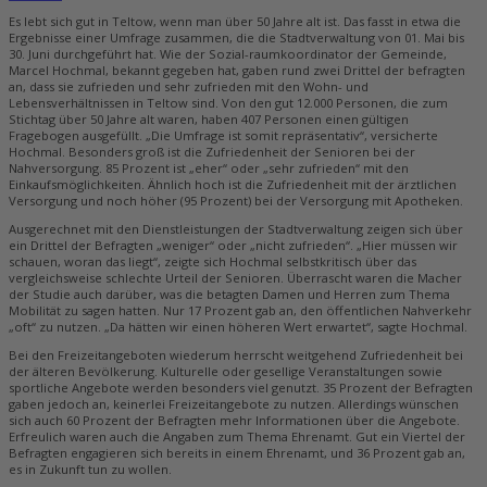
Es lebt sich gut in Teltow, wenn man über 50 Jahre alt ist. Das fasst in etwa die
Ergebnisse einer Umfrage zusammen, die die Stadtverwaltung von 01. Mai bis
30. Juni durchgeführt hat. Wie der Sozial-raumkoordinator der Gemeinde,
Marcel ­Hochmal, bekannt gegeben hat, gaben rund zwei Drittel der befragten
an, dass sie zufrieden und sehr zufrieden mit den Wohn- und
Lebensverhältnissen in Teltow sind. Von den gut 12.000 Personen, die zum
Stichtag über 50 Jahre alt waren, haben 407 Personen einen gültigen
Fragebogen ausgefüllt. „Die Umfrage ist somit repräsentativ“, versicherte
Hochmal. Besonders groß ist die Zufriedenheit der Senioren bei der
Nahversorgung. 85 Prozent ist „eher“ oder „sehr zufrieden“ mit den
Einkaufsmöglichkeiten. Ähnlich hoch ist die Zufriedenheit mit der ärztlichen
Versorgung und noch höher (95 Prozent) bei der Versorgung mit Apotheken.
Ausgerechnet mit den Dienstleistungen der Stadtverwaltung zeigen sich über
ein Drittel der Befragten „weniger“ oder „nicht zufrieden“. „Hier müssen wir
schauen, woran das liegt“, zeigte sich Hochmal selbstkritisch über das
vergleichsweise schlechte Urteil der Senioren. Überrascht waren die Macher
der Studie auch darüber, was die betagten Damen und Herren zum Thema
Mobilität zu sagen hatten. Nur 17 Prozent gab an, den öffentlichen Nahverkehr
„oft“ zu nutzen. „Da hätten wir einen höheren Wert erwartet“, sagte Hochmal.
Bei den Freizeitangeboten wiederum herrscht weitgehend Zufriedenheit bei
der älteren Bevölkerung. Kulturelle oder gesellige Veranstaltungen sowie
sportliche Angebote werden besonders viel genutzt. 35 Prozent der Befragten
gaben jedoch an, keinerlei Freizeitangebote zu nutzen. Allerdings wünschen
sich auch 60 Prozent der Befragten mehr Informationen über die Angebote.
Erfreulich waren auch die Angaben zum Thema Ehrenamt. Gut ein Viertel der
Befragten engagieren sich bereits in einem Ehrenamt, und 36 Prozent gab an,
es in Zukunft tun zu wollen.