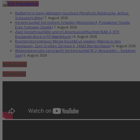
Polizeiticker
Radfahrerin beim Abbiegen touchiert (Bergholz-Rehbrücke, Arthur-
Scheunert-Allee)
7. August 2026
Verkehrsunfall mit hohem Schaden (Michendorf, Potsdamer Straße
Ecke Teltower Straße)
7. August 2026
Zwei Verkehrsunfälle und im Anschluss geflüchtet (BAB 2, RTK
Buckautal-Nord in FR Magdeburg )
6. August 2026
Bootsmotorengravur Messe Boot&Fun inwater (Marina in den
Havelauen, Zum Großen Zernsee 6, 14542 Werder/Havel)
6. August 2026
Wildschweinrotte verursacht Verkehrsunfall (B 2, Neuseddin – Seddiner
See)
5. August 2026
Amtsplausch
TeltowKanal