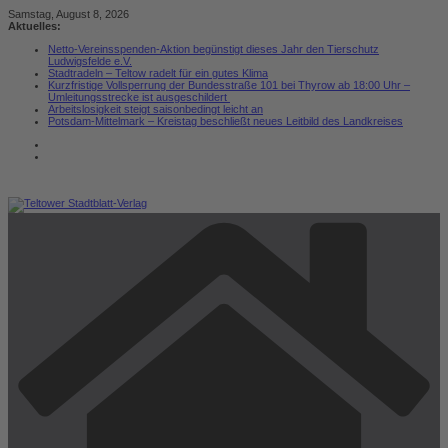
Zum
Samstag, August 8, 2026
Inhalt
Aktuelles:
springen
Netto-Vereinsspenden-Aktion begünstigt dieses Jahr den Tierschutz
Ludwigsfelde e.V.
Stadtradeln – Teltow radelt für ein gutes Klima
Kurzfristige Vollsperrung der Bundesstraße 101 bei Thyrow ab 18:00 Uhr –
Umleitungsstrecke ist ausgeschildert
Arbeitslosigkeit steigt saisonbedingt leicht an
Potsdam-Mittelmark – Kreistag beschließt neues Leitbild des Landkreises