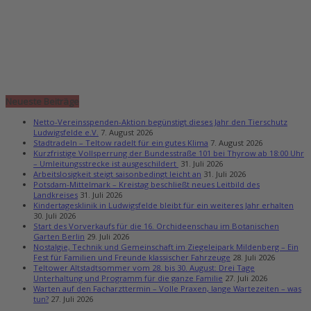
Neueste Beiträge
Netto-Vereinsspenden-Aktion begünstigt dieses Jahr den Tierschutz
Ludwigsfelde e.V.
7. August 2026
Stadtradeln – Teltow radelt für ein gutes Klima
7. August 2026
Kurzfristige Vollsperrung der Bundesstraße 101 bei Thyrow ab 18:00 Uhr
– Umleitungsstrecke ist ausgeschildert
31. Juli 2026
Arbeitslosigkeit steigt saisonbedingt leicht an
31. Juli 2026
Potsdam-Mittelmark – Kreistag beschließt neues Leitbild des
Landkreises
31. Juli 2026
Kindertagesklinik in Ludwigsfelde bleibt für ein weiteres Jahr erhalten
30. Juli 2026
Start des Vorverkaufs für die 16. Orchideenschau im Botanischen
Garten Berlin
29. Juli 2026
Nostalgie, Technik und Gemeinschaft im Ziegeleipark Mildenberg – Ein
Fest für Familien und Freunde klassischer Fahrzeuge
28. Juli 2026
Teltower Altstadtsommer vom 28. bis 30. August: Drei Tage
Unterhaltung und Programm für die ganze Familie
27. Juli 2026
Warten auf den Facharzttermin – Volle Praxen, lange Wartezeiten – was
tun?
27. Juli 2026