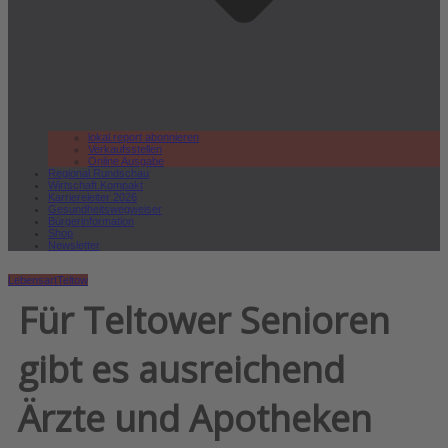
lokal.report abonnieren
Verkaufsstellen
Online Ausgabe
Regional Rundschau
Wirtschaft.Kompakt
Karriereleiter 2026
Gesundheitswegweiser
Bürgerinformation
Shop
Newsletter
Lebensart
Teltow
Für Teltower Senioren
gibt es ausreichend
Ärzte und Apotheken