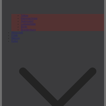
Teltow
Kleinmachnow
Stahnsdorf
Ludwigsfelde
Berlin
Brandenburg
Wirtschaft
Politik
Bildung
Kultur