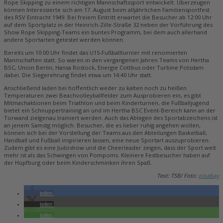
Rope Skipping zu einem richtigen Mannschaftssport entwickelt. Überzeugen
können Interessierte sich am 17. August beim alljährlichen Familiensportfest
des RSV Eintracht 1949. Bei freiem Eintritt erwartet die Besucher ab 12:00 Uhr
auf dem Sportplatz in der Heinrich-Zille-Straße 32 neben der Vorführung des
Show Rope Skipping-Teams ein buntes Programm, bei dem auch allerhand
andere Sportarten getestet werden können.
Bereits um 10:00 Uhr findet das U15-Fußballturnier mit renomierten
Mannschaften statt. So waren in den vergangenen Jahren Teams von Hertha
BSC, Union Berlin, Hansa Rostock, Energie Cottbus oder Turbine Potsdam
dabei. Die Siegerehrung findet etwa um 14:40 Uhr statt.
Anschließend laden bei hoffentlich weder zu kalten noch zu heißen
Temperaturen zwei Beachvolleyballfelder zum Ausprobieren ein, es gibt
Mitmachaktionen beim Triathlon und beim Kinderturnen, die Fußballjugend
bietet ein Schnuppertraining an und im Hertha BSC Event-Bereich kann an der
Torwand zielgenau trainiert werden. Auch das Ablegen des Sportabzeichens ist
an jenem Samstg möglich. Besucher, die es lieber ruhig angehen wollen,
können sich bei der Vorstellung der Teams aus den Abteilungen Basketball,
Handball und Fußball inspirieren lassen, eine neue Sportart auszuprobieren.
Zudem gibt es eine Judoshow und die Cheerleader zeigen, dass der Sport weit
mehr ist als das Schwingen von Pompoms. Kleinere Festbesucher haben auf
der Hüpfburg oder beim Kinderschminken ihren Spaß.
Text: TSB/ Foto:
pixabay
teilen
teilen
teilen