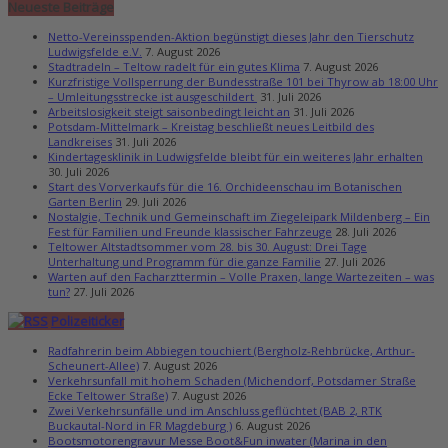
Neueste Beiträge
Netto-Vereinsspenden-Aktion begünstigt dieses Jahr den Tierschutz
Ludwigsfelde e.V.
7. August 2026
Stadtradeln – Teltow radelt für ein gutes Klima
7. August 2026
Kurzfristige Vollsperrung der Bundesstraße 101 bei Thyrow ab 18:00 Uhr
– Umleitungsstrecke ist ausgeschildert
31. Juli 2026
Arbeitslosigkeit steigt saisonbedingt leicht an
31. Juli 2026
Potsdam-Mittelmark – Kreistag beschließt neues Leitbild des
Landkreises
31. Juli 2026
Kindertagesklinik in Ludwigsfelde bleibt für ein weiteres Jahr erhalten
30. Juli 2026
Start des Vorverkaufs für die 16. Orchideenschau im Botanischen
Garten Berlin
29. Juli 2026
Nostalgie, Technik und Gemeinschaft im Ziegeleipark Mildenberg – Ein
Fest für Familien und Freunde klassischer Fahrzeuge
28. Juli 2026
Teltower Altstadtsommer vom 28. bis 30. August: Drei Tage
Unterhaltung und Programm für die ganze Familie
27. Juli 2026
Warten auf den Facharzttermin – Volle Praxen, lange Wartezeiten – was
tun?
27. Juli 2026
Polizeiticker
Radfahrerin beim Abbiegen touchiert (Bergholz-Rehbrücke, Arthur-
Scheunert-Allee)
7. August 2026
Verkehrsunfall mit hohem Schaden (Michendorf, Potsdamer Straße
Ecke Teltower Straße)
7. August 2026
Zwei Verkehrsunfälle und im Anschluss geflüchtet (BAB 2, RTK
Buckautal-Nord in FR Magdeburg )
6. August 2026
Bootsmotorengravur Messe Boot&Fun inwater (Marina in den