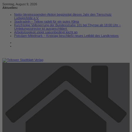
Zum
Sonntag, August 9, 2026
Inhalt
Aktuelles:
springen
Netto-Vereinsspenden-Aktion begünstigt dieses Jahr den Tierschutz
Ludwigsfelde e.V.
Stadtradeln – Teltow radelt für ein gutes Klima
Kurzfristige Vollsperrung der Bundesstraße 101 bei Thyrow ab 18:00 Uhr –
Umleitungsstrecke ist ausgeschildert
Arbeitslosigkeit steigt saisonbedingt leicht an
Potsdam-Mittelmark – Kreistag beschließt neues Leitbild des Landkreises