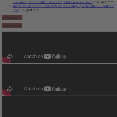
Havelauen, Zum Großen Zernsee 6, 14542 Werder/Havel)
6. August 2026
Wildschweinrotte verursacht Verkehrsunfall (B 2, Neuseddin – Seddiner
See)
5. August 2026
Amtsplausch
TeltowKanal