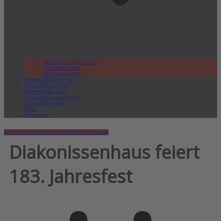
lokal.report abonnieren
Verkaufsstellen
Online Ausgabe
Regional Rundschau
Wirtschaft.Kompakt
Karriereleiter 2026
Gesundheitswegweiser
Bürgerinformation
Shop
Newsletter
Kinder
Kirche
Kultur
Musik
Teltow
Unterhaltung
Diakonissenhaus feiert
183. Jahresfest