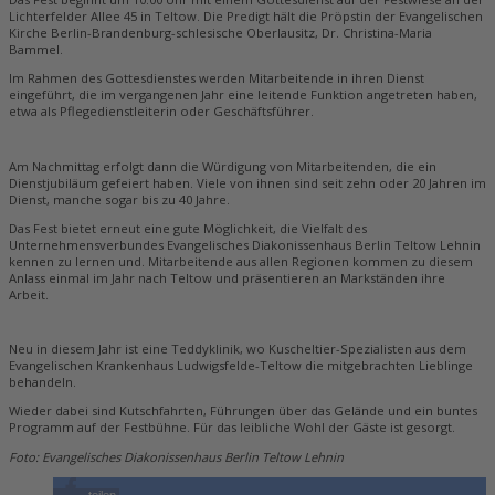
Lichterfelder Allee 45 in Teltow. Die Predigt hält die Pröpstin der Evangelischen
Kirche Berlin-Brandenburg-schlesische Oberlausitz, Dr. Christina-Maria
Bammel.
Im Rahmen des Gottesdienstes werden Mitarbeitende in ihren Dienst
eingeführt, die im vergangenen Jahr eine leitende Funktion angetreten haben,
etwa als Pflegedienstleiterin oder Geschäftsführer.
Am Nachmittag erfolgt dann die Würdigung von Mitarbeitenden, die ein
Dienstjubiläum gefeiert haben. Viele von ihnen sind seit zehn oder 20 Jahren im
Dienst, manche sogar bis zu 40 Jahre.
Das Fest bietet erneut eine gute Möglichkeit, die Vielfalt des
Unternehmensverbundes Evangelisches Diakonissenhaus Berlin Teltow Lehnin
kennen zu lernen und. Mitarbeitende aus allen Regionen kommen zu diesem
Anlass einmal im Jahr nach Teltow und präsentieren an Markständen ihre
Arbeit.
Neu in diesem Jahr ist eine Teddyklinik, wo Kuscheltier-Spezialisten aus dem
Evangelischen Krankenhaus Ludwigsfelde-Teltow die mitgebrachten Lieblinge
behandeln.
Wieder dabei sind Kutschfahrten, Führungen über das Gelände und ein buntes
Programm auf der Festbühne. Für das leibliche Wohl der Gäste ist gesorgt.
Foto: Evangelisches Diakonissenhaus Berlin Teltow Lehnin
teilen