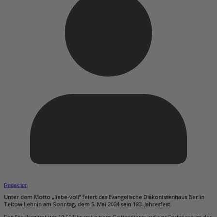
Redaktion
Unter dem Motto „liebe-voll“ feiert das Evangelische Diakonissenhaus Berlin
Teltow Lehnin am Sonntag, dem 5. Mai 2024 sein 183. Jahresfest.
Das Fest beginnt um 10:00 Uhr mit einem Gottesdienst auf der Festwiese an der