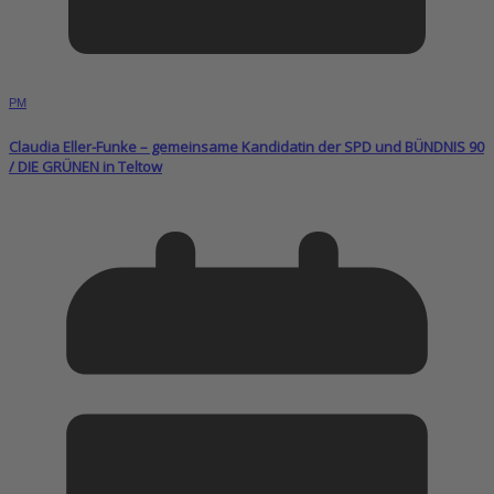
PM
Claudia Eller-Funke – gemeinsame Kandidatin der SPD und BÜNDNIS 90
/ DIE GRÜNEN in Teltow