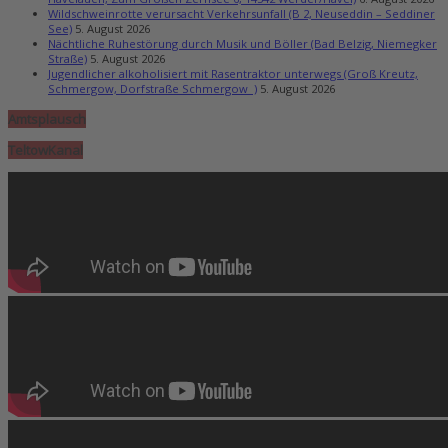
Wildschweinrotte verursacht Verkehrsunfall (B 2, Neuseddin – Seddiner
See)
5. August 2026
Nächtliche Ruhestörung durch Musik und Böller (Bad Belzig, Niemegker
Straße)
5. August 2026
Jugendlicher alkoholisiert mit Rasentraktor unterwegs (Groß Kreutz,
Schmergow, Dorfstraße Schmergow )
5. August 2026
Amtsplausch
TeltowKanal