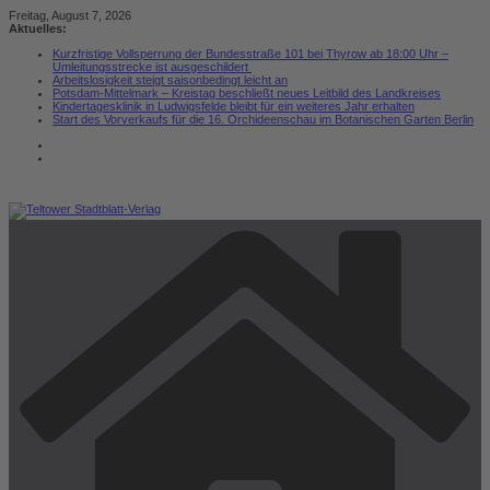
Zum
Freitag, August 7, 2026
Inhalt
Aktuelles:
springen
Kurzfristige Vollsperrung der Bundesstraße 101 bei Thyrow ab 18:00 Uhr –
Umleitungsstrecke ist ausgeschildert
Arbeitslosigkeit steigt saisonbedingt leicht an
Potsdam-Mittelmark – Kreistag beschließt neues Leitbild des Landkreises
Kindertagesklinik in Ludwigsfelde bleibt für ein weiteres Jahr erhalten
Start des Vorverkaufs für die 16. Orchideenschau im Botanischen Garten Berlin