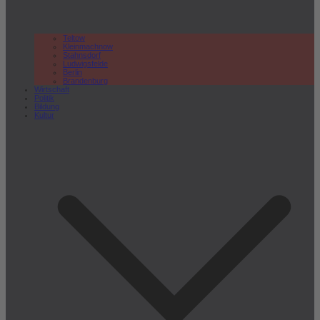
Teltow
Kleinmachnow
Stahnsdorf
Ludwigsfelde
Berlin
Brandenburg
Wirtschaft
Politik
Bildung
Kultur