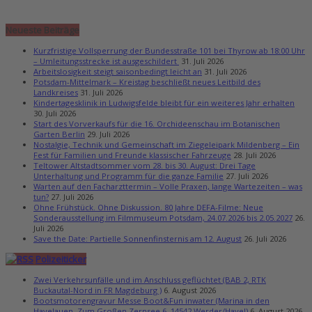
Neueste Beiträge
Kurzfristige Vollsperrung der Bundesstraße 101 bei Thyrow ab 18:00 Uhr
– Umleitungsstrecke ist ausgeschildert
31. Juli 2026
Arbeitslosigkeit steigt saisonbedingt leicht an
31. Juli 2026
Potsdam-Mittelmark – Kreistag beschließt neues Leitbild des
Landkreises
31. Juli 2026
Kindertagesklinik in Ludwigsfelde bleibt für ein weiteres Jahr erhalten
30. Juli 2026
Start des Vorverkaufs für die 16. Orchideenschau im Botanischen
Garten Berlin
29. Juli 2026
Nostalgie, Technik und Gemeinschaft im Ziegeleipark Mildenberg – Ein
Fest für Familien und Freunde klassischer Fahrzeuge
28. Juli 2026
Teltower Altstadtsommer vom 28. bis 30. August: Drei Tage
Unterhaltung und Programm für die ganze Familie
27. Juli 2026
Warten auf den Facharzttermin – Volle Praxen, lange Wartezeiten – was
tun?
27. Juli 2026
Ohne Frühstück. Ohne Diskussion. 80 Jahre DEFA-Filme: Neue
Sonderausstellung im Filmmuseum Potsdam, 24.07.2026 bis 2.05.2027
26.
Juli 2026
Save the Date: Partielle Sonnenfinsternis am 12. August
26. Juli 2026
Polizeiticker
Zwei Verkehrsunfälle und im Anschluss geflüchtet (BAB 2, RTK
Buckautal-Nord in FR Magdeburg )
6. August 2026
Bootsmotorengravur Messe Boot&Fun inwater (Marina in den
Havelauen, Zum Großen Zernsee 6, 14542 Werder/Havel)
6. August 2026