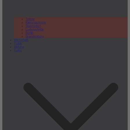
Teltow
Kleinmachnow
Stahnsdorf
Ludwigsfelde
Berlin
Brandenburg
Wirtschaft
Politik
Bildung
Kultur