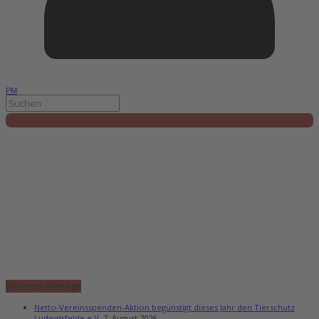
PM
Neueste Beiträge
Netto-Vereinsspenden-Aktion begünstigt dieses Jahr den Tierschutz
Ludwigsfelde e.V.
7. August 2026