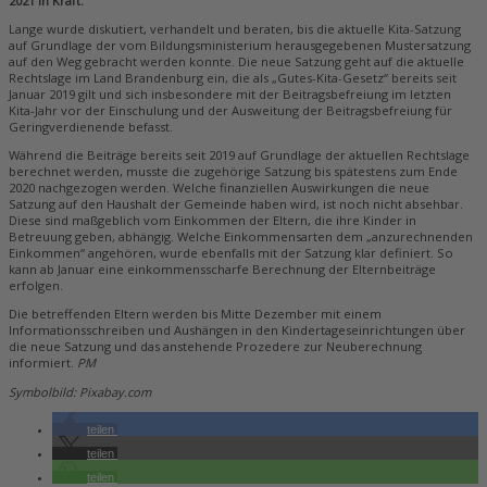
2021 in Kraft.
Lange wurde diskutiert, verhandelt und beraten, bis die aktuelle Kita-Satzung
auf Grundlage der vom Bildungsministerium herausgegebenen Mustersatzung
auf den Weg gebracht werden konnte. Die neue Satzung geht auf die aktuelle
Rechtslage im Land Brandenburg ein, die als „Gutes-Kita-Gesetz“ bereits seit
Januar 2019 gilt und sich insbesondere mit der Beitragsbefreiung im letzten
Kita-Jahr vor der Einschulung und der Ausweitung der Beitragsbefreiung für
Geringverdienende befasst.
Während die Beiträge bereits seit 2019 auf Grundlage der aktuellen Rechtslage
berechnet werden, musste die zugehörige Satzung bis spätestens zum Ende
2020 nachgezogen werden. Welche finanziellen Auswirkungen die neue
Satzung auf den Haushalt der Gemeinde haben wird, ist noch nicht absehbar.
Diese sind maßgeblich vom Einkommen der Eltern, die ihre Kinder in
Betreuung geben, abhängig. Welche Einkommensarten dem „anzurechnenden
Einkommen“ angehören, wurde ebenfalls mit der Satzung klar definiert. So
kann ab Januar eine einkommensscharfe Berechnung der Elternbeiträge
erfolgen.
Die betreffenden Eltern werden bis Mitte Dezember mit einem
Informationsschreiben und Aushängen in den Kindertageseinrichtungen über
die neue Satzung und das anstehende Prozedere zur Neuberechnung
informiert.
PM
Symbolbild: Pixabay.com
teilen
teilen
teilen