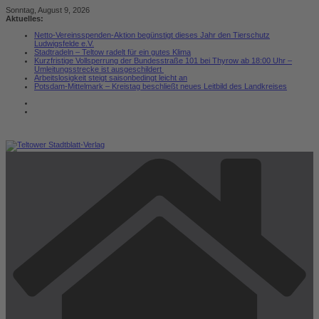
Zum
Sonntag, August 9, 2026
Inhalt
Aktuelles:
springen
Netto-Vereinsspenden-Aktion begünstigt dieses Jahr den Tierschutz
Ludwigsfelde e.V.
Stadtradeln – Teltow radelt für ein gutes Klima
Kurzfristige Vollsperrung der Bundesstraße 101 bei Thyrow ab 18:00 Uhr –
Umleitungsstrecke ist ausgeschildert
Arbeitslosigkeit steigt saisonbedingt leicht an
Potsdam-Mittelmark – Kreistag beschließt neues Leitbild des Landkreises