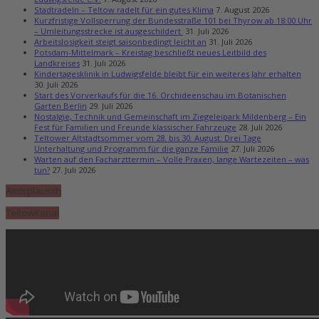
Stadtradeln – Teltow radelt für ein gutes Klima
7. August 2026
Kurzfristige Vollsperrung der Bundesstraße 101 bei Thyrow ab 18:00 Uhr
– Umleitungsstrecke ist ausgeschildert
31. Juli 2026
Arbeitslosigkeit steigt saisonbedingt leicht an
31. Juli 2026
Potsdam-Mittelmark – Kreistag beschließt neues Leitbild des
Landkreises
31. Juli 2026
Kindertagesklinik in Ludwigsfelde bleibt für ein weiteres Jahr erhalten
30. Juli 2026
Start des Vorverkaufs für die 16. Orchideenschau im Botanischen
Garten Berlin
29. Juli 2026
Nostalgie, Technik und Gemeinschaft im Ziegeleipark Mildenberg – Ein
Fest für Familien und Freunde klassischer Fahrzeuge
28. Juli 2026
Teltower Altstadtsommer vom 28. bis 30. August: Drei Tage
Unterhaltung und Programm für die ganze Familie
27. Juli 2026
Warten auf den Facharzttermin – Volle Praxen, lange Wartezeiten – was
tun?
27. Juli 2026
Amtsplausch
TeltowKanal