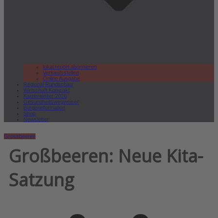
lokal.report abonnieren
Verkaufsstellen
Online Ausgabe
Regional Rundschau
Wirtschaft.Kompakt
Karriereleiter 2026
Gesundheitswegweiser
Bürgerinformation
Shop
Newsletter
Grossbeeren
Großbeeren: Neue Kita-
Satzung