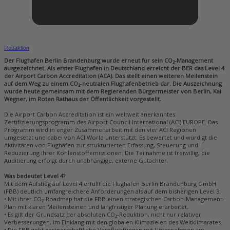
Redaktion
Der Flughafen Berlin Brandenburg wurde erneut für sein CO₂-Management
ausgezeichnet. Als erster Flughafen in Deutschland erreicht der BER das Level 4
der Airport Carbon Accreditation (ACA). Das stellt einen weiteren Meilenstein
auf dem Weg zu einem CO₂-neutralen Flughafenbetrieb dar. Die Auszeichnung
wurde heute gemeinsam mit dem Regierenden Bürgermeister von Berlin, Kai
Wegner, im Roten Rathaus der Öffentlichkeit vorgestellt.
Die Airport Carbon Accreditation ist ein weltweit anerkanntes
Zertifizierungsprogramm des Airport Council International (ACI) EUROPE. Das
Programm wird in enger Zusammenarbeit mit den vier ACI Regionen
umgesetzt und dabei von ACI World unterstützt. Es bewertet und würdigt die
Aktivitäten von Flughäfen zur strukturierten Erfassung, Steuerung und
Reduzierung ihrer Kohlenstoffemissionen. Die Teilnahme ist freiwillig, die
Auditierung erfolgt durch unabhängige, externe Gutachter.
Was bedeutet Level 4?
Mit dem Aufstieg auf Level 4 erfüllt die Flughafen Berlin Brandenburg GmbH
(FBB) deutlich umfangreichere Anforderungen als auf dem bisherigen Level 3:
• Mit ihrer CO₂-Roadmap hat die FBB einen strategischen Carbon-Management-
Plan mit klaren Meilensteinen und langfristiger Planung erarbeitet.
• Es gilt der Grundsatz der absoluten CO₂-Reduktion, nicht nur relativer
Verbesserungen, im Einklang mit den globalen Klimazielen des Weltklimarates.
• Die FBB geht partnerschaftliche Verpflichtungen mit Unternehmen am