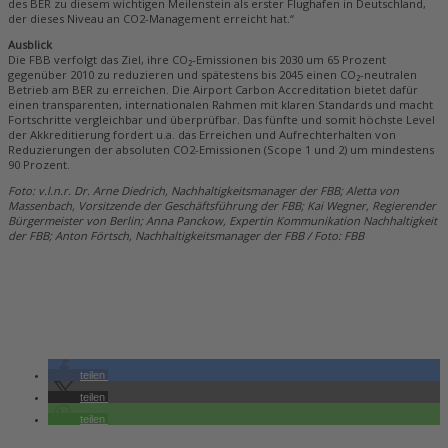
des BER zu diesem wichtigen Meilenstein als erster Flughafen in Deutschland,
der dieses Niveau an CO2-Management erreicht hat.“
Ausblick
Die FBB verfolgt das Ziel, ihre CO₂-Emissionen bis 2030 um 65 Prozent
gegenüber 2010 zu reduzieren und spätestens bis 2045 einen CO₂-neutralen
Betrieb am BER zu erreichen. Die Airport Carbon Accreditation bietet dafür
einen transparenten, internationalen Rahmen mit klaren Standards und macht
Fortschritte vergleichbar und überprüfbar. Das fünfte und somit höchste Level
der Akkreditierung fordert u.a. das Erreichen und Aufrechterhalten von
Reduzierungen der absoluten CO2-Emissionen (Scope 1 und 2) um mindestens
90 Prozent.
Foto: v.l.n.r. Dr. Arne Diedrich, Nachhaltigkeitsmanager der FBB; Aletta von
Massenbach, Vorsitzende der Geschäftsführung der FBB; Kai Wegner, Regierender
Bürgermeister von Berlin; Anna Panckow, Expertin Kommunikation Nachhaltigkeit
der FBB; Anton Förtsch, Nachhaltigkeitsmanager der FBB / Foto: FBB
teilen
teilen
teilen