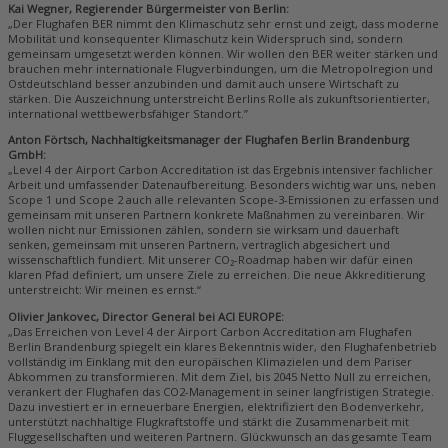
Kai Wegner, Regierender Bürgermeister von Berlin:
„Der Flughafen BER nimmt den Klimaschutz sehr ernst und zeigt, dass moderne
Mobilität und konsequenter Klimaschutz kein Widerspruch sind, sondern
gemeinsam umgesetzt werden können. Wir wollen den BER weiter stärken und
brauchen mehr internationale Flugverbindungen, um die Metropolregion und
Ostdeutschland besser anzubinden und damit auch unsere Wirtschaft zu
stärken. Die Auszeichnung unterstreicht Berlins Rolle als zukunftsorientierter,
international wettbewerbsfähiger Standort.”
Anton Förtsch, Nachhaltigkeitsmanager der Flughafen Berlin Brandenburg
GmbH:
„Level 4 der Airport Carbon Accreditation ist das Ergebnis intensiver fachlicher
Arbeit und umfassender Datenaufbereitung. Besonders wichtig war uns, neben
Scope 1 und Scope 2 auch alle relevanten Scope-3-Emissionen zu erfassen und
gemeinsam mit unseren Partnern konkrete Maßnahmen zu vereinbaren. Wir
wollen nicht nur Emissionen zählen, sondern sie wirksam und dauerhaft
senken, gemeinsam mit unseren Partnern, vertraglich abgesichert und
wissenschaftlich fundiert. Mit unserer CO₂-Roadmap haben wir dafür einen
klaren Pfad definiert, um unsere Ziele zu erreichen. Die neue Akkreditierung
unterstreicht: Wir meinen es ernst.“
Olivier Jankovec, Director General bei ACI EUROPE:
„Das Erreichen von Level 4 der Airport Carbon Accreditation am Flughafen
Berlin Brandenburg spiegelt ein klares Bekenntnis wider, den Flughafenbetrieb
vollständig im Einklang mit den europäischen Klimazielen und dem Pariser
Abkommen zu transformieren. Mit dem Ziel, bis 2045 Netto Null zu erreichen,
verankert der Flughafen das CO2-Management in seiner langfristigen Strategie.
Dazu investiert er in erneuerbare Energien, elektrifiziert den Bodenverkehr,
unterstützt nachhaltige Flugkraftstoffe und stärkt die Zusammenarbeit mit
Fluggesellschaften und weiteren Partnern. Glückwunsch an das gesamte Team