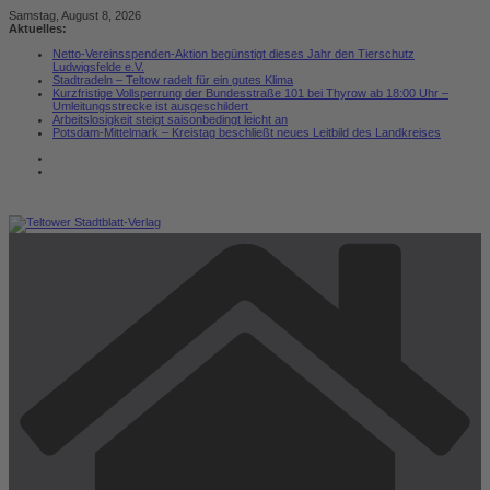
Zum
Samstag, August 8, 2026
Inhalt
Aktuelles:
springen
Netto-Vereinsspenden-Aktion begünstigt dieses Jahr den Tierschutz
Ludwigsfelde e.V.
Stadtradeln – Teltow radelt für ein gutes Klima
Kurzfristige Vollsperrung der Bundesstraße 101 bei Thyrow ab 18:00 Uhr –
Umleitungsstrecke ist ausgeschildert
Arbeitslosigkeit steigt saisonbedingt leicht an
Potsdam-Mittelmark – Kreistag beschließt neues Leitbild des Landkreises