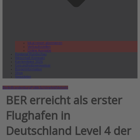
lokal.report abonnieren
Verkaufsstellen
Online Ausgabe
Regional Rundschau
Wirtschaft.Kompakt
Karriereleiter 2026
Gesundheitswegweiser
Bürgerinformation
Shop
Newsletter
Berlin
Brandenburg
Politik
Schönefeld
Verkehr
BER erreicht als erster
Flughafen in
Deutschland Level 4 der