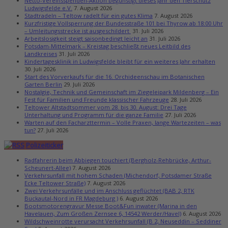
Netto-Vereinsspenden-Aktion begünstigt dieses Jahr den Tierschutz
Ludwigsfelde e.V.
7. August 2026
Stadtradeln – Teltow radelt für ein gutes Klima
7. August 2026
Kurzfristige Vollsperrung der Bundesstraße 101 bei Thyrow ab 18:00 Uhr
– Umleitungsstrecke ist ausgeschildert
31. Juli 2026
Arbeitslosigkeit steigt saisonbedingt leicht an
31. Juli 2026
Potsdam-Mittelmark – Kreistag beschließt neues Leitbild des
Landkreises
31. Juli 2026
Kindertagesklinik in Ludwigsfelde bleibt für ein weiteres Jahr erhalten
30. Juli 2026
Start des Vorverkaufs für die 16. Orchideenschau im Botanischen
Garten Berlin
29. Juli 2026
Nostalgie, Technik und Gemeinschaft im Ziegeleipark Mildenberg – Ein
Fest für Familien und Freunde klassischer Fahrzeuge
28. Juli 2026
Teltower Altstadtsommer vom 28. bis 30. August: Drei Tage
Unterhaltung und Programm für die ganze Familie
27. Juli 2026
Warten auf den Facharzttermin – Volle Praxen, lange Wartezeiten – was
tun?
27. Juli 2026
Polizeiticker
Radfahrerin beim Abbiegen touchiert (Bergholz-Rehbrücke, Arthur-
Scheunert-Allee)
7. August 2026
Verkehrsunfall mit hohem Schaden (Michendorf, Potsdamer Straße
Ecke Teltower Straße)
7. August 2026
Zwei Verkehrsunfälle und im Anschluss geflüchtet (BAB 2, RTK
Buckautal-Nord in FR Magdeburg )
6. August 2026
Bootsmotorengravur Messe Boot&Fun inwater (Marina in den
Havelauen, Zum Großen Zernsee 6, 14542 Werder/Havel)
6. August 2026
Wildschweinrotte verursacht Verkehrsunfall (B 2, Neuseddin – Seddiner