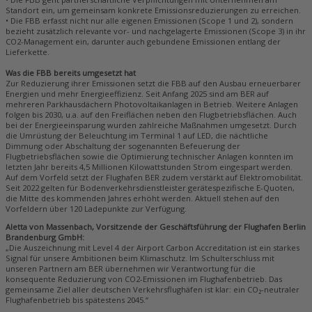
Standort ein, um gemeinsam konkrete Emissionsreduzierungen zu erreichen.
• Die FBB erfasst nicht nur alle eigenen Emissionen (Scope 1 und 2), sondern
bezieht zusätzlich relevante vor- und nachgelagerte Emissionen (Scope 3) in ihr
CO2-Management ein, darunter auch gebundene Emissionen entlang der
Lieferkette.
Was die FBB bereits umgesetzt hat
Zur Reduzierung ihrer Emissionen setzt die FBB auf den Ausbau erneuerbarer
Energien und mehr Energieeffizienz. Seit Anfang 2025 sind am BER auf
mehreren Parkhausdächern Photovoltaikanlagen in Betrieb. Weitere Anlagen
folgen bis 2030, u.a. auf den Freiflächen neben den Flugbetriebsflächen. Auch
bei der Energieeinsparung wurden zahlreiche Maßnahmen umgesetzt. Durch
die Umrüstung der Beleuchtung im Terminal 1 auf LED, die nächtliche
Dimmung oder Abschaltung der sogenannten Befeuerung der
Flugbetriebsflächen sowie die Optimierung technischer Anlagen konnten im
letzten Jahr bereits 4,5 Millionen Kilowattstunden Strom eingespart werden.
Auf dem Vorfeld setzt der Flughafen BER zudem verstärkt auf Elektromobilität.
Seit 2022 gelten für Bodenverkehrsdienstleister gerätespezifische E-Quoten,
die Mitte des kommenden Jahres erhöht werden. Aktuell stehen auf den
Vorfeldern über 120 Ladepunkte zur Verfügung.
Aletta von Massenbach, Vorsitzende der Geschäftsführung der Flughafen Berlin
Brandenburg GmbH:
„Die Auszeichnung mit Level 4 der Airport Carbon Accreditation ist ein starkes
Signal für unsere Ambitionen beim Klimaschutz. Im Schulterschluss mit
unseren Partnern am BER übernehmen wir Verantwortung für die
konsequente Reduzierung von CO2-Emissionen im Flughafenbetrieb. Das
gemeinsame Ziel aller deutschen Verkehrsflughäfen ist klar: ein CO₂-neutraler
Flughafenbetrieb bis spätestens 2045.“