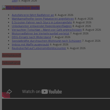
See)
5. August 2026
Polizeiticker Berlin
Autofahrerin fährt Radfahrer an
8. August 2026
Wahlkampfhelfer beim Plakatieren angefahren
8. August 2026
E-Scooter-Fahrer nach Sturz in Lebensgefahr
8. August 2026
Unbekannter entwendet Regenbogenflaggen
8. August 2026
Versuchter Totschlag – Mann vor Café angeschossen
8. August 2026
Motorradfahrer bei Verkehrsunfall verletzt
7. August 2026
DEIG-Einsatz nach Widerstand
7. August 2026
Spezialkräfte durchsuchen Wohnung nach Schüssen
7. August 2026
Imbiss mit Waffe ausgeraubt
6. August 2026
Raubüberfall auf Lebensmitteldiscounter
6. August 2026
Amtsplausch
TeltowKanal