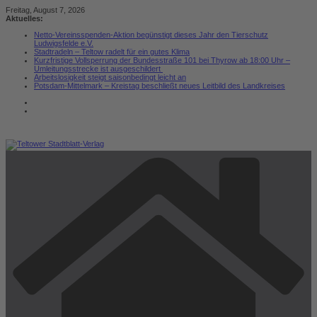
Zum
Freitag, August 7, 2026
Inhalt
Aktuelles:
springen
Netto-Vereinsspenden-Aktion begünstigt dieses Jahr den Tierschutz
Ludwigsfelde e.V.
Stadtradeln – Teltow radelt für ein gutes Klima
Kurzfristige Vollsperrung der Bundesstraße 101 bei Thyrow ab 18:00 Uhr –
Umleitungsstrecke ist ausgeschildert
Arbeitslosigkeit steigt saisonbedingt leicht an
Potsdam-Mittelmark – Kreistag beschließt neues Leitbild des Landkreises