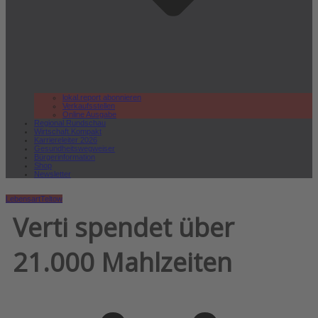
lokal.report abonnieren
Verkaufsstellen
Online Ausgabe
Regional Rundschau
Wirtschaft.Kompakt
Karriereleiter 2026
Gesundheitswegweiser
Bürgerinformation
Shop
Newsletter
Lebensart
Teltow
Verti spendet über
21.000 Mahlzeiten