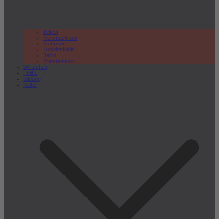
Teltow
Kleinmachnow
Stahnsdorf
Ludwigsfelde
Berlin
Brandenburg
Wirtschaft
Politik
Bildung
Kultur