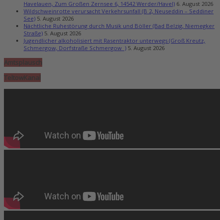
Havelauen, Zum Großen Zernsee 6, 14542 Werder/Havel)
6. August 2026
Wildschweinrotte verursacht Verkehrsunfall (B 2, Neuseddin – Seddiner
See)
5. August 2026
Nächtliche Ruhestörung durch Musik und Böller (Bad Belzig, Niemegker
Straße)
5. August 2026
Jugendlicher alkoholisiert mit Rasentraktor unterwegs (Groß Kreutz,
Schmergow, Dorfstraße Schmergow )
5. August 2026
Amtsplausch
TeltowKanal