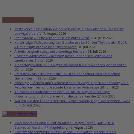
Neueste Beiträge
Netto-Vereinsspenden-Aktion begünstigt dieses Jahr den Tierschutz
Ludwigsfelde e.V.
7. August 2026
Stadtradeln – Teltow radelt für ein gutes Klima
7. August 2026
Kurzfristige Vollsperrung der Bundesstraße 101 bei Thyrow ab 18:00 Uhr
– Umleitungsstrecke ist ausgeschildert
31. Juli 2026
Arbeitslosigkeit steigt saisonbedingt leicht an
31. Juli 2026
Potsdam-Mittelmark – Kreistag beschließt neues Leitbild des
Landkreises
31. Juli 2026
Kindertagesklinik in Ludwigsfelde bleibt für ein weiteres Jahr erhalten
30. Juli 2026
Start des Vorverkaufs für die 16. Orchideenschau im Botanischen
Garten Berlin
29. Juli 2026
Nostalgie, Technik und Gemeinschaft im Ziegeleipark Mildenberg – Ein
Fest für Familien und Freunde klassischer Fahrzeuge
28. Juli 2026
Teltower Altstadtsommer vom 28. bis 30. August: Drei Tage
Unterhaltung und Programm für die ganze Familie
27. Juli 2026
Warten auf den Facharzttermin – Volle Praxen, lange Wartezeiten – was
tun?
27. Juli 2026
Polizeiticker
Zwei Verkehrsunfälle und im Anschluss geflüchtet (BAB 2, RTK
Buckautal-Nord in FR Magdeburg )
6. August 2026
Bootsmotorengravur Messe Boot&Fun inwater (Marina in den