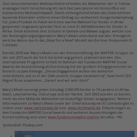
Zum bevorstehenden Weihnachtsfest erhielten die Mitarbeiter der in Teltow
ansässigen Verti Versicherung AG nach fast zwei Jahren im Homeoffice ein
kulinarisches Weihnachtspaket. Damit einhergehend leistet das Unternehmen
tausende Kilometer entfernt einen Beitrag zur weltweiten Hungerbekämpfung:
Für jedes Produkt im Paket wird eine warme Mahlzeit für Kinder in Afrika
gespendet. Insgesamt spendet Verti so rund 21.400 Mahlzeiten für Kinder in
Afrika. Diese kommen drei Schulen in Sambia und Malawi zugute, welche von
der Nichtregierungsorganisation Mary’s Meals unterstützt werden. Ermöglicht
wird die Aktion durch das „Meal for a Meal“-Modell des Berliner Restaurants El
Colmado.
Bereits 2018 war Mary’s Meals von der Konzernstiftung der MAPFRE-Gruppe, zu
der seit 2015 auch die Verti Versicherung gehört, prämiert worden. Das
internationale Programm erhielt im Rahmen der Fundación MAPFRE Social
Awards die Auszeichnung als Einrichtung mit der größten Erfolgsgeschichte im
Bereich soziale Belange. „Dieses Engagement wollen wir weiterhin
unterstützen, wie es in der DNA unserer Gruppe verankert ist“, fasst Verti CEO
Miguel Rosa zusammen. „Darauf sind wir sehr stolz!“
Mary’s Meals versorgt jeden Schultag 2.058.099 Kinder in 19 Ländern in Afrika,
Asien, Lateinamerika, Osteuropa und der Karibik. Seit 2002 wurden so bereits
mehr als eine Milliarde Mahlzeiten an bedürftige Kinder ausgegeben. Weitere
Informationen zu Mary’s Meals sowie der Unterstützung des El Colmado gibt es
online unter
www.marysmeals.de
bzw.
www.elcolmado.de
. Erläuterungen zu
den Fundación MAPFRE Social Awards und weiteren Auszeichnungen der
Konzernstiftung sind unter
www.fundacionmapfre.org/en/
abrufbar.
PM
Symbolbild: Pixabay.com
teilen