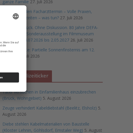
ganze Familie
27. Juli 2026
Warten auf den Facharzttermin – Volle Praxen,
lange Wartezeiten – was tun?
27. Juli 2026
Ohne Frühstück. Ohne Diskussion. 80 Jahre DEFA-
Filme: Neue Sonderausstellung im Filmmuseum
Potsdam, 24.07.2026 bis 2.05.2027
26. Juli 2026
Save the Date: Partielle Sonnenfinsternis am 12.
August
26. Juli 2026
Polizeiticker
Täter versuchen in Einfamilienhaus einzubrechen
(Brück, Wohngebiet)
5. August 2026
Zeuge verhindert Kabeldiebstahl (Beelitz, Elsholz)
5.
August 2026
Diebe stehlen Kabelmaterialien von Baustelle
(Kloster Lehnin, Göhlsdorf, Emstaler Weg)
5. August