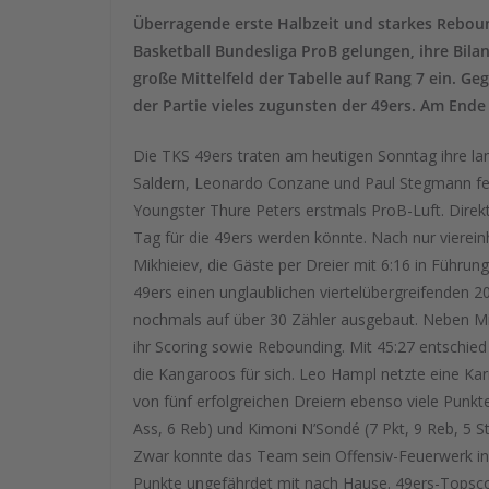
Überragende erste Halbzeit und starkes Rebou
Basketball Bundesliga ProB gelungen, ihre Bilan
große Mittelfeld der Tabelle auf Rang 7 ein. Ge
der Partie vieles zugunsten der 49ers. Am Ende
Die TKS 49ers traten am heutigen Sonntag ihre lan
Saldern, Leonardo Conzane und Paul Stegmann feh
Youngster Thure Peters erstmals ProB-Luft. Direk
Tag für die 49ers werden könnte. Nach nur vierein
Mikhieiev, die Gäste per Dreier mit 6:16 in Führun
49ers einen unglaublichen viertelübergreifenden 20
nochmals auf über 30 Zähler ausgebaut. Neben Mi
ihr Scoring sowie Rebounding. Mit 45:27 entschi
die Kangaroos für sich. Leo Hampl netzte eine Karr
von fünf erfolgreichen Dreiern ebenso viele Punkte 
Ass, 6 Reb) und Kimoni N’Sondé (7 Pkt, 9 Reb, 5 St
Zwar konnte das Team sein Offensiv-Feuerwerk in 
Punkte ungefährdet mit nach Hause. 49ers-Topsco