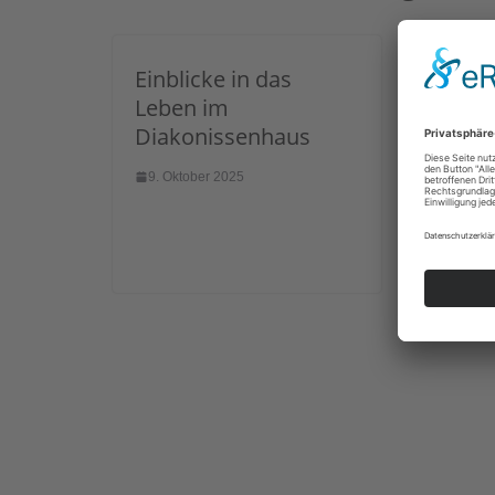
Einblicke in das
Kabar
Leben im
Meiss
Diakonissenhaus
Telto
9. Oktober 2025
8. Okto