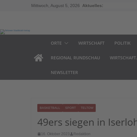
Zum
Inhalt
Mittwoch, August 5, 2026
Aktuelles:
springen
ORTE
WIRTSCHAFT
POLITIK
REGIONAL RUNDSCHAU
WIRTSCHAFT
NEWSLETTER
BASKETBALL
SPORT
TELTOW
49ers siegen in Iserlo
16. Oktober 2023
Redaktion