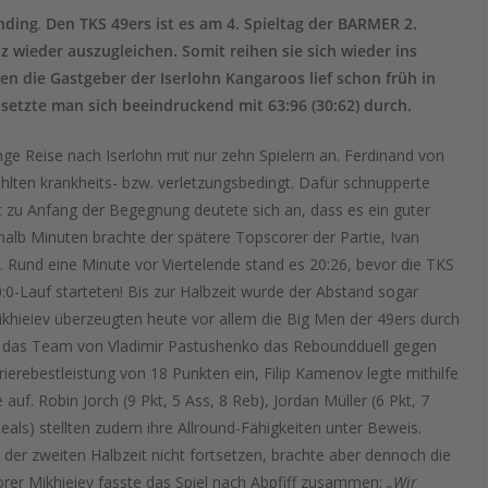
nding
.
Den TKS 49ers ist es am 4. Spieltag der BARMER 2.
z wieder auszugleichen. Somit reihen sie sich wieder ins
gen die Gastgeber der Iserlohn Kangaroos lief schon früh in
 setzte man sich beeindruckend mit 63:96 (30:62) durch.
ge Reise nach Iserlohn mit nur zehn Spielern an. Ferdinand von
lten krankheits- bzw. verletzungsbedingt. Dafür schnupperte
t zu Anfang der Begegnung deutete sich an, dass es ein guter
halb Minuten brachte der spätere Topscorer der Partie, Ivan
g. Rund eine Minute vor Viertelende stand es 20:26, bevor die TKS
:0-Lauf starteten! Bis zur Halbzeit wurde der Abstand sogar
khieiev überzeugten heute vor allem die Big Men der 49ers durch
ed das Team von Vladimir Pastushenko das Reboundduell gegen
ierebestleistung von 18 Punkten ein, Filip Kamenov legte mithilfe
auf. Robin Jorch (9 Pkt, 5 Ass, 8 Reb), Jordan Müller (6 Pkt, 7
eals) stellten zudem ihre Allround-Fähigkeiten unter Beweis.
der zweiten Halbzeit nicht fortsetzen, brachte aber dennoch die
rer Mikhieiev fasste das Spiel nach Abpfiff zusammen:
„Wir