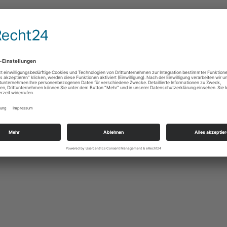
ettistin Tatjana
Berufliche
ner live in
Orientierung wird
w
digitaler: 33 Schulen
in Brandenburg
ber 2025
erproben die
berufswahlapp
2. Oktober 2025