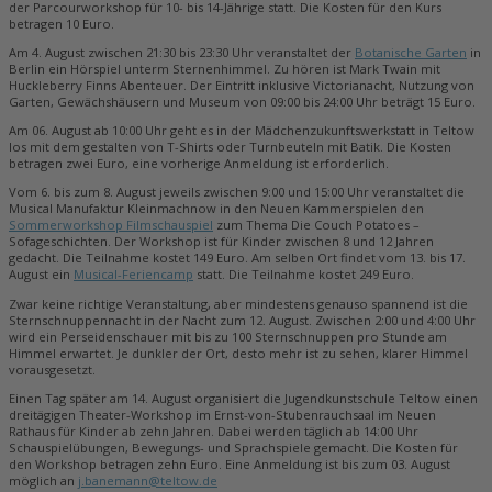
der Parcourworkshop für 10- bis 14-Jährige statt. Die Kosten für den Kurs
betragen 10 Euro.
Am 4. August zwischen 21:30 bis 23:30 Uhr veranstaltet der
Botanische Garten
in
Berlin ein Hörspiel unterm Sternenhimmel. Zu hören ist Mark Twain mit
Huckleberry Finns Abenteuer. Der Eintritt inklusive Victorianacht, Nutzung von
Garten, Gewächshäusern und Museum von 09:00 bis 24:00 Uhr beträgt 15 Euro.
Am 06. August ab 10:00 Uhr geht es in der Mädchenzukunftswerkstatt in Teltow
los mit dem gestalten von T-Shirts oder Turnbeuteln mit Batik. Die Kosten
betragen zwei Euro, eine vorherige Anmeldung ist erforderlich.
Vom 6. bis zum 8. August jeweils zwischen 9:00 und 15:00 Uhr veranstaltet die
Musical Manufaktur Kleinmachnow in den Neuen Kammerspielen den
Sommerworkshop Filmschauspiel
zum Thema Die Couch Potatoes –
Sofageschichten. Der Workshop ist für Kinder zwischen 8 und 12 Jahren
gedacht. Die Teilnahme kostet 149 Euro. Am selben Ort findet vom 13. bis 17.
August ein
Musical-Feriencamp
statt. Die Teilnahme kostet 249 Euro.
Zwar keine richtige Veranstaltung, aber mindestens genauso spannend ist die
Sternschnuppennacht in der Nacht zum 12. August. Zwischen 2:00 und 4:00 Uhr
wird ein Perseidenschauer mit bis zu 100 Sternschnuppen pro Stunde am
Himmel erwartet. Je dunkler der Ort, desto mehr ist zu sehen, klarer Himmel
vorausgesetzt.
Einen Tag später am 14. August organisiert die Jugendkunstschule Teltow einen
dreitägigen Theater-Workshop im Ernst-von-Stubenrauchsaal im Neuen
Rathaus für Kinder ab zehn Jahren. Dabei werden täglich ab 14:00 Uhr
Schauspielübungen, Bewegungs- und Sprachspiele gemacht. Die Kosten für
den Workshop betragen zehn Euro. Eine Anmeldung ist bis zum 03. August
möglich an
j.banemann@teltow.de