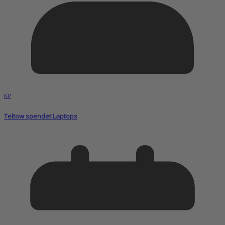
KP
Teltow spendet Laptops