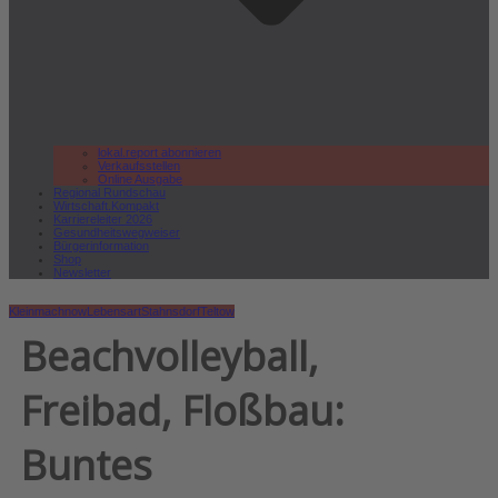
lokal.report abonnieren
Verkaufsstellen
Online Ausgabe
Regional Rundschau
Wirtschaft.Kompakt
Karriereleiter 2026
Gesundheitswegweiser
Bürgerinformation
Shop
Newsletter
Kleinmachnow
Lebensart
Stahnsdorf
Teltow
Beachvolleyball,
Freibad, Floßbau:
Buntes