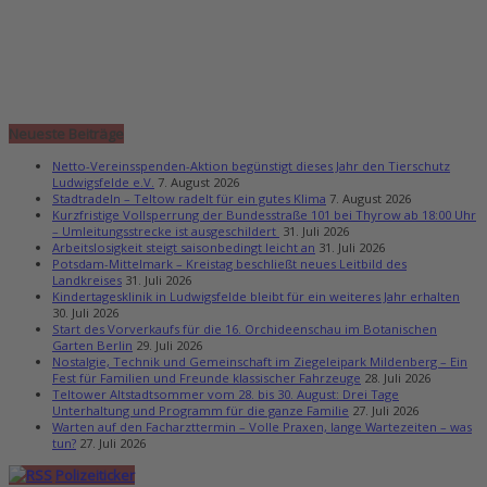
Neueste Beiträge
Netto-Vereinsspenden-Aktion begünstigt dieses Jahr den Tierschutz
Ludwigsfelde e.V.
7. August 2026
Stadtradeln – Teltow radelt für ein gutes Klima
7. August 2026
Kurzfristige Vollsperrung der Bundesstraße 101 bei Thyrow ab 18:00 Uhr
– Umleitungsstrecke ist ausgeschildert
31. Juli 2026
Arbeitslosigkeit steigt saisonbedingt leicht an
31. Juli 2026
Potsdam-Mittelmark – Kreistag beschließt neues Leitbild des
Landkreises
31. Juli 2026
Kindertagesklinik in Ludwigsfelde bleibt für ein weiteres Jahr erhalten
30. Juli 2026
Start des Vorverkaufs für die 16. Orchideenschau im Botanischen
Garten Berlin
29. Juli 2026
Nostalgie, Technik und Gemeinschaft im Ziegeleipark Mildenberg – Ein
Fest für Familien und Freunde klassischer Fahrzeuge
28. Juli 2026
Teltower Altstadtsommer vom 28. bis 30. August: Drei Tage
Unterhaltung und Programm für die ganze Familie
27. Juli 2026
Warten auf den Facharzttermin – Volle Praxen, lange Wartezeiten – was
tun?
27. Juli 2026
Polizeiticker