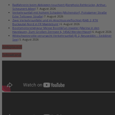
Radfahrerin beim Abbiegen touchiert (Bergholz-Rehbrücke, Arthur-
Scheunert-Allee)
7. August 2026
Verkehrsunfall mit hohem Schaden (Michendorf, Potsdamer Straße
Ecke Teltower Straße)
7. August 2026
Zwei Verkehrsunfälle und im Anschluss geflüchtet (BAB 2, RTK
Buckautal-Nord in FR Magdeburg )
6. August 2026
Bootsmotorengravur Messe Boot&Fun inwater (Marina in den
Havelauen, Zum Großen Zernsee 6, 14542 Werder/Havel)
6. August 2026
Wildschweinrotte verursacht Verkehrsunfall (B 2, Neuseddin – Seddiner
See)
5. August 2026
Amtsplausch
TeltowKanal