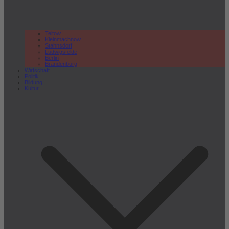
Teltow
Kleinmachnow
Stahnsdorf
Ludwigsfelde
Berlin
Brandenburg
Wirtschaft
Politik
Bildung
Kultur