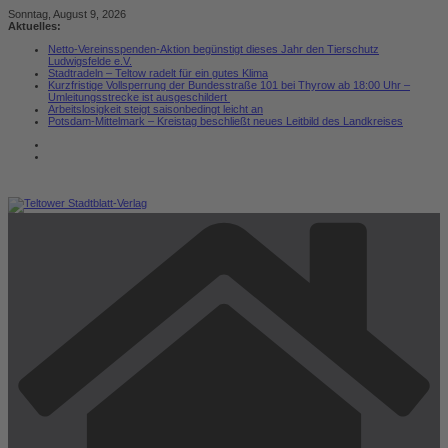
Zum
Sonntag, August 9, 2026
Inhalt
Aktuelles:
springen
Netto-Vereinsspenden-Aktion begünstigt dieses Jahr den Tierschutz
Ludwigsfelde e.V.
Stadtradeln – Teltow radelt für ein gutes Klima
Kurzfristige Vollsperrung der Bundesstraße 101 bei Thyrow ab 18:00 Uhr –
Umleitungsstrecke ist ausgeschildert
Arbeitslosigkeit steigt saisonbedingt leicht an
Potsdam-Mittelmark – Kreistag beschließt neues Leitbild des Landkreises