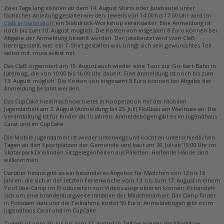
Zwei Tage lang können ab dem 14. August Shirts oder Jutebeutel unter
fachlicher Anleitung gestaltet werden. Jeweils von 14:00 bis 17:00 Uhr wird im
ClaB in Stahnsdorf
ein Siebdruck-Workshop veranstaltet. Eine Anmeldung ist
noch bis zum 10. August möglich. Die Kosten von insgesamt 8 Euro können bei
Abgabe der Anmeldung bezahlt werden. Der Jutebeutel wird vom ClaB
bereitgestellt, wer ein T-Shirt gestalten will, bringt sich sein gewünschtes Teil
selbst mit muss selbst mit.
Das ClaB organisiert am 15. August auch wieder eine Tour zur Go-Kart-Bahn in
Jüterbog, die von 10:00 bis 16:00 Uhr dauert. Eine Anmeldung ist noch bis zum
13. August möglich. Die Kosten von insgesamt 8 Euro können bei Abgabe der
Anmeldung bezahlt werden.
Das CupCake Kleinmachnow bietet in Kooperation mit der Mobilen
Jugendarbeit am 2. August (Anmeldung bis 23. Juli) Floßbau am Wannsee an. Die
Veranstaltung ist für Kinder ab 10 Jahren. Anmeldebögen gibt es im Jugendhaus
Carat und im CupCake.
Die Mobile Jugendarbeit ist wieder unterwegs und kocht an unterschiedlichen
Tagen an den Sportplätzen der Gemeinde und baut am 26. Juli ab 15:00 Uhr im
Skaterpark Dreilinden Sitzgelegenheiten aus Paletten. Helfende Hände sind
willkommen.
Darüber hinaus gibt es ein besonderes Angebot für Mädchen von 12 bis 18
Jahren, die sich in der letzten Ferienwoche vom 13. bis zum 17. August in einem
YouTube-Camp im Produzieren von Videos ausprobieren können. Es handelt
sich um eine brandenburgweite Initiative der Mädchenarbeit. Das Camp findet
in Potsdam statt und die Teilnahme kostet 50 Euro. Anmeldebögen gibt es im
Jugendhaus Carat und im CupCake.
Zudem ist vom 30. Juli bis zum 17. August in Teltow wieder das Moskitow