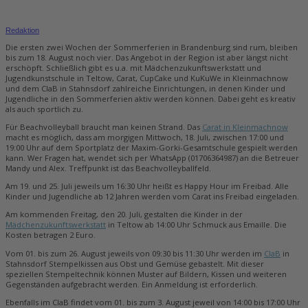
Redaktion
Die ersten zwei Wochen der Sommerferien in Brandenburg sind rum, bleiben
bis zum 18. August noch vier. Das Angebot in der Region ist aber längst nicht
erschöpft. Schließlich gibt es u.a. mit Mädchenzukunftswerkstatt und
Jugendkunstschule in Teltow, Carat, CupCake und KuKuWe in Kleinmachnow
und dem ClaB in Stahnsdorf zahlreiche Einrichtungen, in denen Kinder und
Jugendliche in den Sommerferien aktiv werden können. Dabei geht es kreativ
als auch sportlich zu.
Für Beachvolleyball braucht man keinen Strand. Das
Carat in Kleinmachnow
macht es möglich, dass am morgigen Mittwoch, 18. Juli, zwischen 17:00 und
19:00 Uhr auf dem Sportplatz der Maxim-Gorki-Gesamtschule gespielt werden
kann. Wer Fragen hat, wendet sich per WhatsApp (01706364987) an die Betreuer
Mandy und Alex. Treffpunkt ist das Beachvolleyballfeld.
Am 19. und 25. Juli jeweils um 16:30 Uhr heißt es Happy Hour im Freibad. Alle
Kinder und Jugendliche ab 12 Jahren werden vom Carat ins Freibad eingeladen.
Am kommenden Freitag, den 20. Juli, gestalten die Kinder in der
Mädchenzukunftswerkstatt
in Teltow ab 14:00 Uhr Schmuck aus Emaille. Die
Kosten betragen 2 Euro.
Vom 01. bis zum 26. August jeweils von 09:30 bis 11:30 Uhr werden im
ClaB
in
Stahnsdorf Stempelkissen aus Obst und Gemüse gebastelt. Mit dieser
speziellen Stempeltechnik können Muster auf Bildern, Kissen und weiteren
Gegenständen aufgebracht werden. Ein Anmeldung ist erforderlich.
Ebenfalls im ClaB findet vom 01. bis zum 3. August jeweil von 14:00 bis 17:00 Uhr