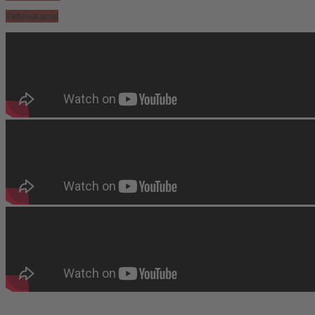
TeltowKanal