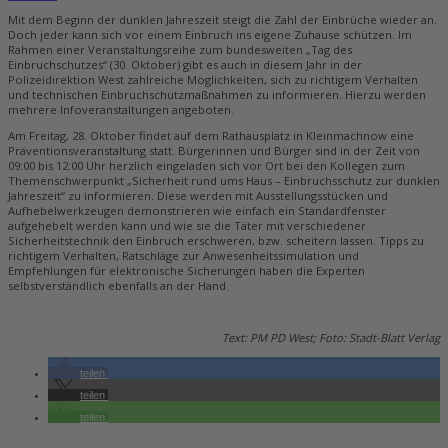
Mit dem Beginn der dunklen Jahreszeit steigt die Zahl der Einbrüche wieder an.
Doch jeder kann sich vor einem Einbruch ins eigene Zuhause schützen. Im
Rahmen einer Veranstaltungsreihe zum bundesweiten „Tag des
Einbruchschutzes“ (30. Oktober) gibt es auch in diesem Jahr in der
Polizeidirektion West zahlreiche Möglichkeiten, sich zu richtigem Verhalten
und technischen Einbruchschutzmaßnahmen zu informieren. Hierzu werden
mehrere Infoveranstaltungen angeboten.
Am Freitag, 28. Oktober findet auf dem Rathausplatz in Kleinmachnow eine
Präventionsveranstaltung statt. Bürgerinnen und Bürger sind in der Zeit von
09:00 bis 12:00 Uhr herzlich eingeladen sich vor Ort bei den Kollegen zum
Themenschwerpunkt „Sicherheit rund ums Haus – Einbruchsschutz zur dunklen
Jahreszeit“ zu informieren. Diese werden mit Ausstellungsstücken und
Aufhebelwerkzeugen demonstrieren wie einfach ein Standardfenster
aufgehebelt werden kann und wie sie die Täter mit verschiedener
Sicherheitstechnik den Einbruch erschweren, bzw. scheitern lassen. Tipps zu
richtigem Verhalten, Ratschläge zur Anwesenheitssimulation und
Empfehlungen für elektronische Sicherungen haben die Experten
selbstverständlich ebenfalls an der Hand.
Text: PM PD West; Foto: Stadt-Blatt Verlag
teilen
teilen
teilen