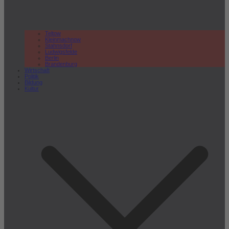
Teltow
Kleinmachnow
Stahnsdorf
Ludwigsfelde
Berlin
Brandenburg
Wirtschaft
Politik
Bildung
Kultur