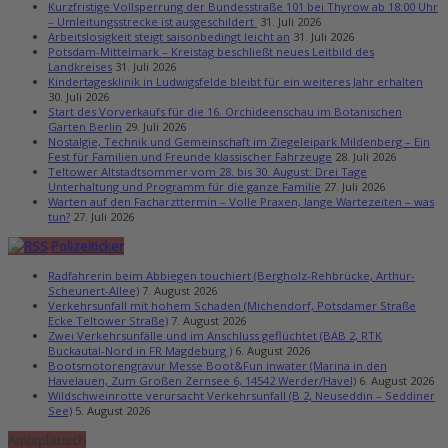
Kurzfristige Vollsperrung der Bundesstraße 101 bei Thyrow ab 18:00 Uhr
– Umleitungsstrecke ist ausgeschildert
31. Juli 2026
Arbeitslosigkeit steigt saisonbedingt leicht an
31. Juli 2026
Potsdam-Mittelmark – Kreistag beschließt neues Leitbild des
Landkreises
31. Juli 2026
Kindertagesklinik in Ludwigsfelde bleibt für ein weiteres Jahr erhalten
30. Juli 2026
Start des Vorverkaufs für die 16. Orchideenschau im Botanischen
Garten Berlin
29. Juli 2026
Nostalgie, Technik und Gemeinschaft im Ziegeleipark Mildenberg – Ein
Fest für Familien und Freunde klassischer Fahrzeuge
28. Juli 2026
Teltower Altstadtsommer vom 28. bis 30. August: Drei Tage
Unterhaltung und Programm für die ganze Familie
27. Juli 2026
Warten auf den Facharzttermin – Volle Praxen, lange Wartezeiten – was
tun?
27. Juli 2026
Polizeiticker
Radfahrerin beim Abbiegen touchiert (Bergholz-Rehbrücke, Arthur-
Scheunert-Allee)
7. August 2026
Verkehrsunfall mit hohem Schaden (Michendorf, Potsdamer Straße
Ecke Teltower Straße)
7. August 2026
Zwei Verkehrsunfälle und im Anschluss geflüchtet (BAB 2, RTK
Buckautal-Nord in FR Magdeburg )
6. August 2026
Bootsmotorengravur Messe Boot&Fun inwater (Marina in den
Havelauen, Zum Großen Zernsee 6, 14542 Werder/Havel)
6. August 2026
Wildschweinrotte verursacht Verkehrsunfall (B 2, Neuseddin – Seddiner
See)
5. August 2026
Amtsplausch