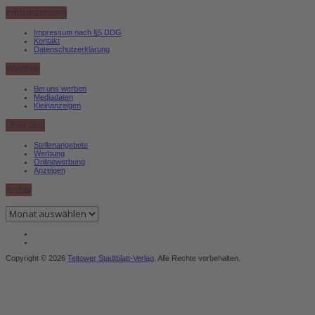
Informationen
Impressum nach §5 DDG
Kontakt
Datenschutzerklärung
Werben
Bei uns werben
Mediadaten
Kleinanzeigen
Über uns
Stellenangebote
Werbung
Onlinewerbung
Anzeigen
Archiv
Archiv
Copyright © 2026
Teltower Stadtblatt-Verlag
. Alle Rechte vorbehalten.