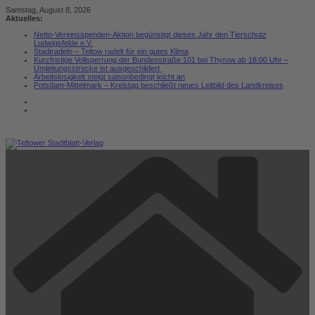
Zum
Samstag, August 8, 2026
Inhalt
Aktuelles:
springen
Netto-Vereinsspenden-Aktion begünstigt dieses Jahr den Tierschutz
Ludwigsfelde e.V.
Stadtradeln – Teltow radelt für ein gutes Klima
Kurzfristige Vollsperrung der Bundesstraße 101 bei Thyrow ab 18:00 Uhr –
Umleitungsstrecke ist ausgeschildert
Arbeitslosigkeit steigt saisonbedingt leicht an
Potsdam-Mittelmark – Kreistag beschließt neues Leitbild des Landkreises