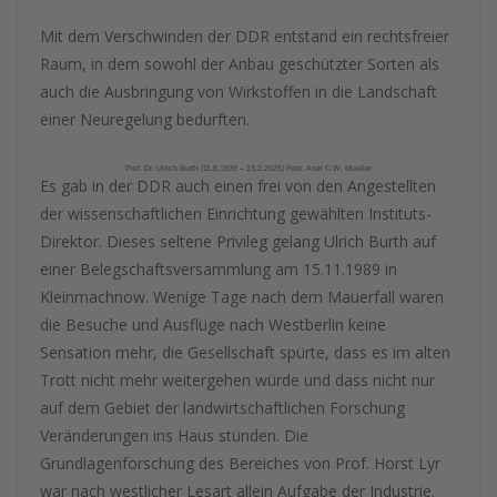
Mit dem Verschwinden der DDR entstand ein rechtsfreier
Raum, in dem sowohl der Anbau geschützter Sorten als
auch die Ausbringung von Wirkstoffen in die Landschaft
einer Neuregelung bedurften.
Prof. Dr. Ulrich Burth (11.8.1939 – 13.2.2025) Foto: Axel C.W. Mueller
Es gab in der DDR auch einen frei von den Angestellten
der wissenschaftlichen Einrichtung gewählten Instituts-
Direktor. Dieses seltene Privileg gelang Ulrich Burth auf
einer Belegschaftsversammlung am 15.11.1989 in
Kleinmachnow. Wenige Tage nach dem Mauerfall waren
die Besuche und Ausflüge nach Westberlin keine
Sensation mehr, die Gesellschaft spürte, dass es im alten
Trott nicht mehr weitergehen würde und dass nicht nur
auf dem Gebiet der landwirtschaftlichen Forschung
Veränderungen ins Haus stünden. Die
Grundlagenforschung des Bereiches von Prof. Horst Lyr
war nach westlicher Lesart allein Aufgabe der Industrie.