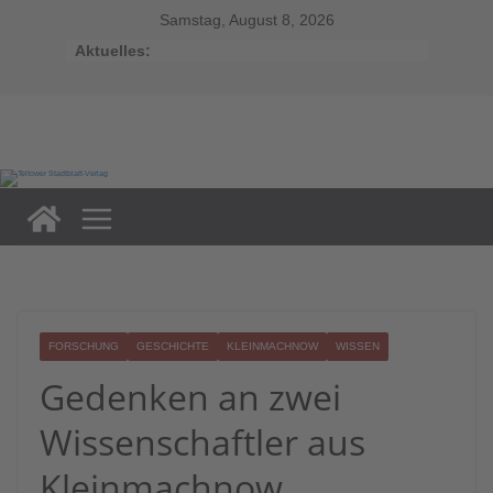
Zum
Inhalt
Samstag, August 8, 2026
springen
Aktuelles:
FORSCHUNG
GESCHICHTE
KLEINMACHNOW
WISSEN
Gedenken an zwei
Wissenschaftler aus
Kleinmachnow