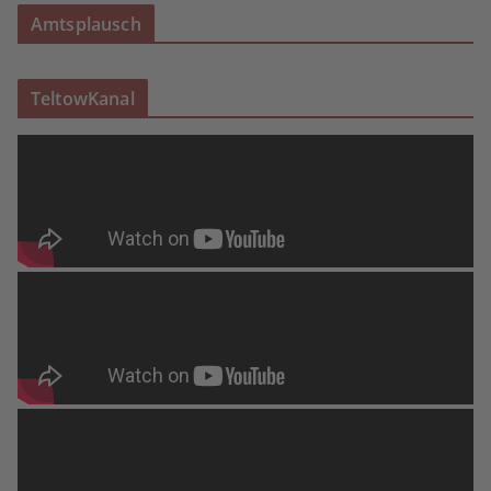
Amtsplausch
TeltowKanal