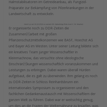
Halmstabilisatoren im Getreideanbau, als Fungizid-
Präparate zur Bekämpfung von Pilzerkrankungen in der
Landwirtschaft zu entwickeln.
Horst Lyr am 24.10.2016 zu seinem 90. Geburtstag (Foto Axel C. W. Mueller)
Er organisierte noch zu DDR-Zeiten die
Zusammenarbeit mit großen
Pflanzenschutzmittelkonzernen wie BASF, Hoechst AG
und Bayer AG im Westen. Unter seiner Leitung bildete sich
ein kreatives Team junger Wissenschaftler in
Kleinmachnow, das versuchte ohne ideologische
Einschränkungen wissenschaftlich voranzukommen und
Leistungen zu erbringen. Dabei waren überall Hürden
aufgebaut, die es galt zu überwinden. Ihm gelang es noch
zu DDR-Zeiten in Schloss Reinhardsbrunn ein
internationales Symposium zu organisieren und den
fachlichen Gedankenaustausch mit Wissenschaftlern der
ganzen Welt zu führen. Dabei war er weitsichtig genug,
um dies an die Fragen der Welternährung zu knüpfen, was