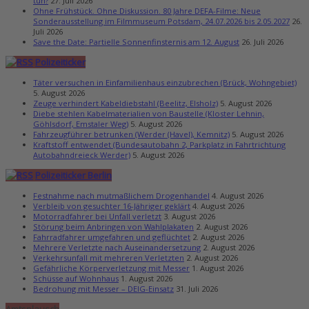
tun?
27. Juli 2026
Ohne Frühstück. Ohne Diskussion. 80 Jahre DEFA-Filme: Neue
Sonderausstellung im Filmmuseum Potsdam, 24.07.2026 bis 2.05.2027
26.
Juli 2026
Save the Date: Partielle Sonnenfinsternis am 12. August
26. Juli 2026
Polizeiticker
Täter versuchen in Einfamilienhaus einzubrechen (Brück, Wohngebiet)
5. August 2026
Zeuge verhindert Kabeldiebstahl (Beelitz, Elsholz)
5. August 2026
Diebe stehlen Kabelmaterialien von Baustelle (Kloster Lehnin,
Göhlsdorf, Emstaler Weg)
5. August 2026
Fahrzeugführer betrunken (Werder (Havel), Kemnitz)
5. August 2026
Kraftstoff entwendet (Bundesautobahn 2, Parkplatz in Fahrtrichtung
Autobahndreieck Werder)
5. August 2026
Polizeiticker Berlin
Festnahme nach mutmaßlichem Drogenhandel
4. August 2026
Verbleib von gesuchter 16-Jähriger geklärt
4. August 2026
Motorradfahrer bei Unfall verletzt
3. August 2026
Störung beim Anbringen von Wahlplakaten
2. August 2026
Fahrradfahrer umgefahren und geflüchtet
2. August 2026
Mehrere Verletzte nach Auseinandersetzung
2. August 2026
Verkehrsunfall mit mehreren Verletzten
2. August 2026
Gefährliche Körperverletzung mit Messer
1. August 2026
Schüsse auf Wohnhaus
1. August 2026
Bedrohung mit Messer – DEIG-Einsatz
31. Juli 2026