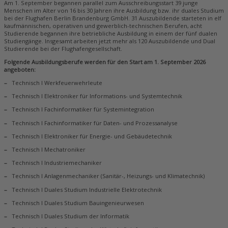
Am 1. September begannen parallel zum Ausschreibungsstart 39 junge
Menschen im Alter von 16 bis 30 Jahren ihre Ausbildung bzw. ihr duales Studium
bei der Flughafen Berlin Brandenburg GmbH. 31 Auszubildende starteten in elf
kaufmännischen, operativen und gewerblich-technischen Berufen, acht
Studierende begannen ihre betriebliche Ausbildung in einem der fünf dualen
Studiengänge. Insgesamt arbeiten jetzt mehr als 120 Auszubildende und Dual
Studierende bei der Flughafengesellschaft.
Folgende Ausbildungsberufe werden für den Start am 1. September 2026
angeboten:
–
Technisch I Werkfeuerwehrleute
–
Technisch I Elektroniker für Informations- und Systemtechnik
–
Technisch I Fachinformatiker für Systemintegration
–
Technisch I Fachinformatiker für Daten- und Prozessanalyse
–
Technisch I Elektroniker für Energie- und Gebäudetechnik
–
Technisch I Mechatroniker
–
Technisch I Industriemechaniker
–
Technisch I Anlagenmechaniker (Sanitär-, Heizungs- und Klimatechnik)
–
Technisch I Duales Studium Industrielle Elektrotechnik
–
Technisch I Duales Studium Bauingenieurwesen
–
Technisch I Duales Studium der Informatik