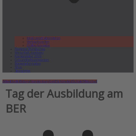
lokal.report abonnieren
Verkaufsstellen
Online Ausgabe
Regional Rundschau
Wirtschaft.Kompakt
Karriereleiter 2026
Gesundheitswegweiser
Bürgerinformation
Shop
Newsletter
Arbeit
Berlin
Bildung
Brandenburg
Geld
Schönefeld
Schule
Wirtschaft
Tag der Ausbildung am
BER