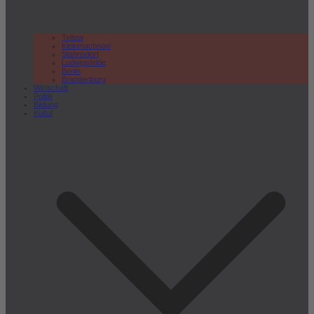
Teltow
Kleinmachnow
Stahnsdorf
Ludwigsfelde
Berlin
Brandenburg
Wirtschaft
Politik
Bildung
Kultur