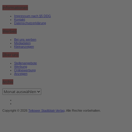
Informationen
Impressum nach §5 DDG
Kontakt
Datenschutzerklärung
Werben
Bei uns werben
Mediadaten
Kleinanzeigen
Über uns
Stellenangebote
Werbung
Onlinewerbung
Anzeigen
Archiv
Archiv
Copyright © 2026
Teltower Stadtblatt-Verlag
. Alle Rechte vorbehalten.