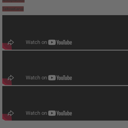
Amtsplausch
TeltowKanal