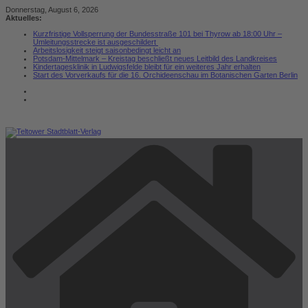
Zum
Donnerstag, August 6, 2026
Inhalt
Aktuelles:
springen
Kurzfristige Vollsperrung der Bundesstraße 101 bei Thyrow ab 18:00 Uhr –
Umleitungsstrecke ist ausgeschildert
Arbeitslosigkeit steigt saisonbedingt leicht an
Potsdam-Mittelmark – Kreistag beschließt neues Leitbild des Landkreises
Kindertagesklinik in Ludwigsfelde bleibt für ein weiteres Jahr erhalten
Start des Vorverkaufs für die 16. Orchideenschau im Botanischen Garten Berlin