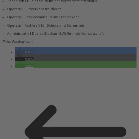
–
Technisch I Duales Studium der Wirtschaftsinformatik
–
Operativ I Luftverkehrskaufleute
–
Operativ I Servicekaufleute im Luftverkehr
–
Operativ I Fachkraft für Schutz und Sicherheit
–
Administrativ I Duales Studium BWL/Immobilienwirtschaft
Foto: Pixabay.com
teilen
teilen
teilen