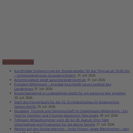
Neueste Beiträge
Kurzfristige Vollsperrung der Bundesstraße 101 bei Thyrow ab 18:00 Uhr
– Umleitungsstrecke ist ausgeschildert
31. Juli 2026
Arbeitslosigkeit steigt saisonbedingt leicht an
31. Juli 2026
Potsdam-Mittelmark – Kreistag beschließt neues Leitbild des
Landkreises
31. Juli 2026
Kindertagesklinik in Ludwigsfelde bleibt für ein weiteres Jahr erhalten
30. Juli 2026
Start des Vorverkaufs für die 16. Orchideenschau im Botanischen
Garten Berlin
29. Juli 2026
Nostalgie, Technik und Gemeinschaft im Ziegeleipark Mildenberg – Ein
Fest für Familien und Freunde klassischer Fahrzeuge
28. Juli 2026
Teltower Altstadtsommer vom 28. bis 30. August: Drei Tage
Unterhaltung und Programm für die ganze Familie
27. Juli 2026
Warten auf den Facharzttermin – Volle Praxen, lange Wartezeiten – was