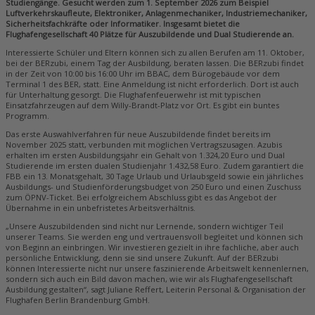
Studiengänge. Gesucht werden zum 1. September 2026 zum Beispiel
Luftverkehrskaufleute, Elektroniker, Anlagenmechaniker, Industriemechaniker,
Sicherheitsfachkräfte oder Informatiker. Insgesamt bietet die
Flughafengesellschaft 40 Plätze für Auszubildende und Dual Studierende an.
Interessierte Schüler und Eltern können sich zu allen Berufen am 11. Oktober,
bei der BERzubi, einem Tag der Ausbildung, beraten lassen. Die BERzubi findet
in der Zeit von 10:00 bis 16:00 Uhr im BBAC, dem Bürogebäude vor dem
Terminal 1 des BER, statt. Eine Anmeldung ist nicht erforderlich. Dort ist auch
für Unterhaltung gesorgt. Die Flughafenfeuerwehr ist mit typischen
Einsatzfahrzeugen auf dem Willy-Brandt-Platz vor Ort. Es gibt ein buntes
Programm.
Das erste Auswahlverfahren für neue Auszubildende findet bereits im
November 2025 statt, verbunden mit möglichen Vertragszusagen. Azubis
erhalten im ersten Ausbildungsjahr ein Gehalt von 1.324,20 Euro und Dual
Studierende im ersten dualen Studienjahr 1.432,58 Euro. Zudem garantiert die
FBB ein 13. Monatsgehalt, 30 Tage Urlaub und Urlaubsgeld sowie ein jährliches
Ausbildungs- und Studienförderungsbudget von 250 Euro und einen Zuschuss
zum ÖPNV-Ticket. Bei erfolgreichem Abschluss gibt es das Angebot der
Übernahme in ein unbefristetes Arbeitsverhältnis.
„Unsere Auszubildenden sind nicht nur Lernende, sondern wichtiger Teil
unserer Teams. Sie werden eng und vertrauensvoll begleitet und können sich
von Beginn an einbringen. Wir investieren gezielt in ihre fachliche, aber auch
persönliche Entwicklung, denn sie sind unsere Zukunft. Auf der BERzubi
können Interessierte nicht nur unsere faszinierende Arbeitswelt kennenlernen,
sondern sich auch ein Bild davon machen, wie wir als Flughafengesellschaft
Ausbildung gestalten“, sagt Juliane Reffert, Leiterin Personal & Organisation der
Flughafen Berlin Brandenburg GmbH.