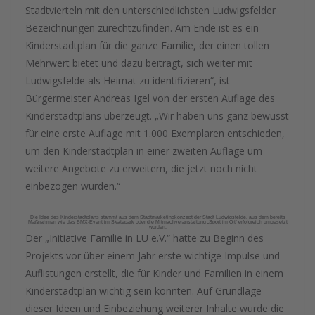
Stadtvierteln mit den unterschiedlichsten Ludwigsfelder
Bezeichnungen zurechtzufinden. Am Ende ist es ein
Kinderstadtplan für die ganze Familie, der einen tollen
Mehrwert bietet und dazu beiträgt, sich weiter mit
Ludwigsfelde als Heimat zu identifizieren“, ist
Bürgermeister Andreas Igel von der ersten Auflage des
Kinderstadtplans überzeugt. „Wir haben uns ganz bewusst
für eine erste Auflage mit 1.000 Exemplaren entschieden,
um den Kinderstadtplan in einer zweiten Auflage um
weitere Angebote zu erweitern, die jetzt noch nicht
einbezogen wurden.“
Die Idee des Kinderstadtplans stammt aus dem Stadtmarketingkonzept der Stadt Ludwigsfelde, aus dem bereits
Maßnahmen wie das BMX-Event im Skatepark oder die Mitmachveranstaltung „Sport im Ort“ erfolgreich umgesetzt
wurden.
Der „Initiative Familie in LU e.V.“ hatte zu Beginn des
Projekts vor über einem Jahr erste wichtige Impulse und
Auflistungen erstellt, die für Kinder und Familien in einem
Kinderstadtplan wichtig sein könnten. Auf Grundlage
dieser Ideen und Einbeziehung weiterer Inhalte wurde die