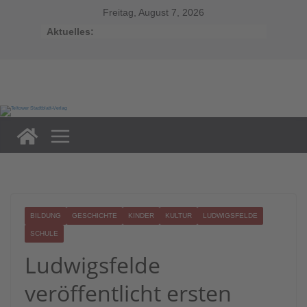
Zum
Inhalt
Freitag, August 7, 2026
springen
Aktuelles:
BILDUNG
GESCHICHTE
KINDER
KULTUR
LUDWIGSFELDE
SCHULE
Ludwigsfelde
veröffentlicht ersten