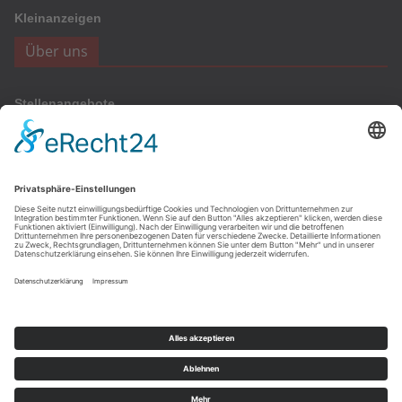
Kleinanzeigen
Über uns
Stellenangebote
Werbung
Onlinewerbung
Anzeigen
Archiv
Archiv
Copyright © 2026
Teltower Stadtblatt-Verlag
. Alle Rechte