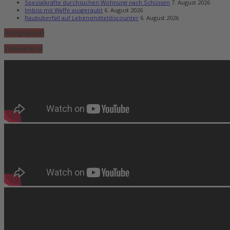
Spezialkräfte durchsuchen Wohnung nach Schüssen
7. August 2026
Imbiss mit Waffe ausgeraubt
6. August 2026
Raubüberfall auf Lebensmitteldiscounter
6. August 2026
Amtsplausch
TeltowKanal