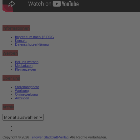
Informationen
Impressum nach §5 DDG
Kontakt
Datenschutzerklärung
Werben
Bei uns werben
Mediadaten
Kleinanzeigen
Über uns
Stellenangebote
Werbung
Onlinewerbung
Anzeigen
Archiv
Archiv
Copyright © 2026
Teltower Stadtblatt-Verlag
. Alle Rechte vorbehalten.