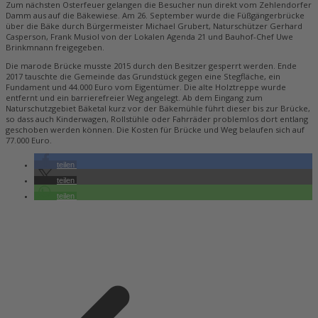
Zum nächsten Osterfeuer gelangen die Besucher nun direkt vom Zehlendorfer
Damm aus auf die Bäkewiese. Am 26. September wurde die Füßgängerbrücke
über die Bäke durch Bürgermeister Michael Grubert, Naturschützer Gerhard
Casperson, Frank Musiol von der Lokalen Agenda 21 und Bauhof-Chef Uwe
Brinkmnann freigegeben.
Die marode Brücke musste 2015 durch den Besitzer gesperrt werden. Ende
2017 tauschte die Gemeinde das Grundstück gegen eine Stegfläche, ein
Fundament und 44.000 Euro vom Eigentümer. Die alte Holztreppe wurde
entfernt und ein barrierefreier Weg angelegt. Ab dem Eingang zum
Naturschutzgebiet Bäketal kurz vor der Bäkemühle führt dieser bis zur Brücke,
so dass auch Kinderwagen, Rollstühle oder Fahrräder problemlos dort entlang
geschoben werden können. Die Kosten für Brücke und Weg belaufen sich auf
77.000 Euro.
teilen
teilen
teilen