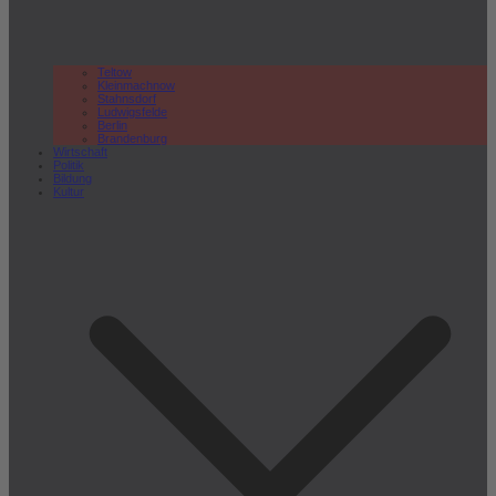
Teltow
Kleinmachnow
Stahnsdorf
Ludwigsfelde
Berlin
Brandenburg
Wirtschaft
Politik
Bildung
Kultur