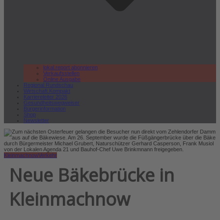
lokal.report abonnieren
Verkaufsstellen
Online Ausgabe
Regional Rundschau
Wirtschaft.Kompakt
Karriereleiter 2026
Gesundheitswegweiser
Bürgerinformation
Shop
Newsletter
Kleinmachnow
Verkehr
Neue Bäkebrücke in
Kleinmachnow