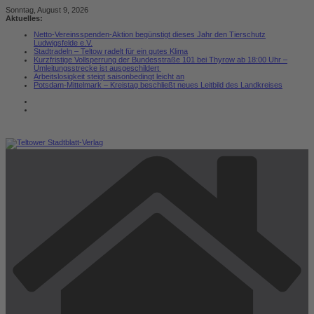
Zum
Sonntag, August 9, 2026
Inhalt
Aktuelles:
springen
Netto-Vereinsspenden-Aktion begünstigt dieses Jahr den Tierschutz
Ludwigsfelde e.V.
Stadtradeln – Teltow radelt für ein gutes Klima
Kurzfristige Vollsperrung der Bundesstraße 101 bei Thyrow ab 18:00 Uhr –
Umleitungsstrecke ist ausgeschildert
Arbeitslosigkeit steigt saisonbedingt leicht an
Potsdam-Mittelmark – Kreistag beschließt neues Leitbild des Landkreises