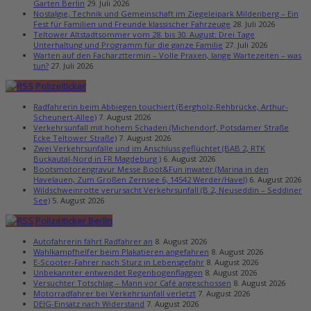
Garten Berlin
29. Juli 2026
Nostalgie, Technik und Gemeinschaft im Ziegeleipark Mildenberg – Ein
Fest für Familien und Freunde klassischer Fahrzeuge
28. Juli 2026
Teltower Altstadtsommer vom 28. bis 30. August: Drei Tage
Unterhaltung und Programm für die ganze Familie
27. Juli 2026
Warten auf den Facharzttermin – Volle Praxen, lange Wartezeiten – was
tun?
27. Juli 2026
Polizeiticker
Radfahrerin beim Abbiegen touchiert (Bergholz-Rehbrücke, Arthur-
Scheunert-Allee)
7. August 2026
Verkehrsunfall mit hohem Schaden (Michendorf, Potsdamer Straße
Ecke Teltower Straße)
7. August 2026
Zwei Verkehrsunfälle und im Anschluss geflüchtet (BAB 2, RTK
Buckautal-Nord in FR Magdeburg )
6. August 2026
Bootsmotorengravur Messe Boot&Fun inwater (Marina in den
Havelauen, Zum Großen Zernsee 6, 14542 Werder/Havel)
6. August 2026
Wildschweinrotte verursacht Verkehrsunfall (B 2, Neuseddin – Seddiner
See)
5. August 2026
Polizeiticker Berlin
Autofahrerin fährt Radfahrer an
8. August 2026
Wahlkampfhelfer beim Plakatieren angefahren
8. August 2026
E-Scooter-Fahrer nach Sturz in Lebensgefahr
8. August 2026
Unbekannter entwendet Regenbogenflaggen
8. August 2026
Versuchter Totschlag – Mann vor Café angeschossen
8. August 2026
Motorradfahrer bei Verkehrsunfall verletzt
7. August 2026
DEIG-Einsatz nach Widerstand
7. August 2026