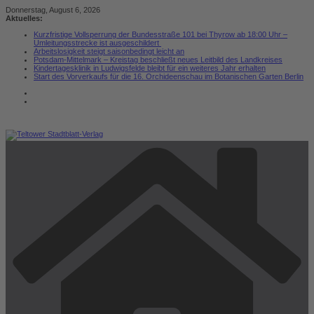
Zum
Donnerstag, August 6, 2026
Inhalt
Aktuelles:
springen
Kurzfristige Vollsperrung der Bundesstraße 101 bei Thyrow ab 18:00 Uhr –
Umleitungsstrecke ist ausgeschildert
Arbeitslosigkeit steigt saisonbedingt leicht an
Potsdam-Mittelmark – Kreistag beschließt neues Leitbild des Landkreises
Kindertagesklinik in Ludwigsfelde bleibt für ein weiteres Jahr erhalten
Start des Vorverkaufs für die 16. Orchideenschau im Botanischen Garten Berlin