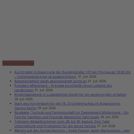
Neueste Beiträge
Kurzfristige Vollsperrung der Bundesstraße 101 bei Thyrow ab 18:00 Uhr
– Umleitungsstrecke ist ausgeschildert
31. Juli 2026
Arbeitslosigkeit steigt saisonbedingt leicht an
31. Juli 2026
Potsdam-Mittelmark – Kreistag beschließt neues Leitbild des
Landkreises
31. Juli 2026
Kindertagesklinik in Ludwigsfelde bleibt für ein weiteres Jahr erhalten
30. Juli 2026
Start des Vorverkaufs für die 16. Orchideenschau im Botanischen
Garten Berlin
29. Juli 2026
Nostalgie, Technik und Gemeinschaft im Ziegeleipark Mildenberg – Ein
Fest für Familien und Freunde klassischer Fahrzeuge
28. Juli 2026
Teltower Altstadtsommer vom 28. bis 30. August: Drei Tage
Unterhaltung und Programm für die ganze Familie
27. Juli 2026
Warten auf den Facharzttermin – Volle Praxen, lange Wartezeiten – was