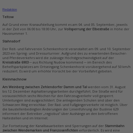
Redaktion
Teltow
Auf Grund einer Kranaufstellung kommt es am 04. und 05. September, jeweils
in der Zeit von 06:00 bis 18:00 Uhr, zur
Vollsperrung der Elbestraße
in Höhe der
Hausnummer 1.
Stahnsdorf
Der Reit- und Fahrverein Schenkenhorst veranstaltet am 09. und 10. September
2023 ein Spring- und Dressurturnier. Aufgrund des zu erwartenden Besucher-
und Pferdeverkehrs wird die zulässige Höchstgeschwindigkeit auf der
Kreisstraße 6903
─ aus Richtung Nudow kommend ─ im Bereich des
Behelfsparkplatzes am Ortseingang Schenkenhorst vorübergehend auf 50 km/h
reduziert. Es wird um erhöhte Vorsicht bei der Vorbeifahrt gebeten.
Kleinmachnow
Am Weinberg zwischen Zehlendorfer Damm und Tal
werden vom 31. August
bis 12. Dezember Asphaltierungsarbeiten durchgeführt. Die Straße wird für
voraussichtlich sechs Wochen für den Fahrzeugverkehr voll gesperrt.
Umleitungen sind ausgeschildert. Die anliegenden Schulen sind über den
Schwarzen Weg erreichbar. Der Rad- und Fußgängerverkehr ist möglich. Über
die baustellenbedingten Änderungen der Linienführung der Buslinie 629
informiert der Betreiber „regiobus“ über Aushänge an den betroffenen
Haltestellen und im Internet.
Zur Fortsetzung der Kanalbauarbeiten sind Sperrungen auf der
Stammbahn
zwischen Wendemarken und Franzosenfichten
erforderlich. Es wird eine