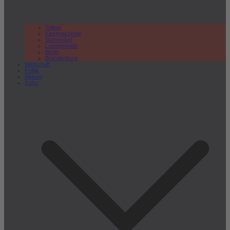
Teltow
Kleinmachnow
Stahnsdorf
Ludwigsfelde
Berlin
Brandenburg
Wirtschaft
Politik
Bildung
Kultur