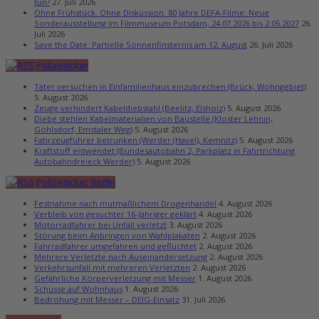
tun?
27. Juli 2026
Ohne Frühstück. Ohne Diskussion. 80 Jahre DEFA-Filme: Neue
Sonderausstellung im Filmmuseum Potsdam, 24.07.2026 bis 2.05.2027
26.
Juli 2026
Save the Date: Partielle Sonnenfinsternis am 12. August
26. Juli 2026
Polizeiticker
Täter versuchen in Einfamilienhaus einzubrechen (Brück, Wohngebiet)
5. August 2026
Zeuge verhindert Kabeldiebstahl (Beelitz, Elsholz)
5. August 2026
Diebe stehlen Kabelmaterialien von Baustelle (Kloster Lehnin,
Göhlsdorf, Emstaler Weg)
5. August 2026
Fahrzeugführer betrunken (Werder (Havel), Kemnitz)
5. August 2026
Kraftstoff entwendet (Bundesautobahn 2, Parkplatz in Fahrtrichtung
Autobahndreieck Werder)
5. August 2026
Polizeiticker Berlin
Festnahme nach mutmaßlichem Drogenhandel
4. August 2026
Verbleib von gesuchter 16-Jähriger geklärt
4. August 2026
Motorradfahrer bei Unfall verletzt
3. August 2026
Störung beim Anbringen von Wahlplakaten
2. August 2026
Fahrradfahrer umgefahren und geflüchtet
2. August 2026
Mehrere Verletzte nach Auseinandersetzung
2. August 2026
Verkehrsunfall mit mehreren Verletzten
2. August 2026
Gefährliche Körperverletzung mit Messer
1. August 2026
Schüsse auf Wohnhaus
1. August 2026
Bedrohung mit Messer – DEIG-Einsatz
31. Juli 2026