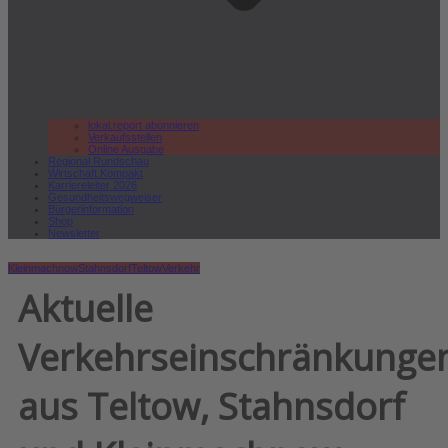
lokal.report abonnieren
Verkaufsstellen
Online Ausgabe
Regional Rundschau
Wirtschaft.Kompakt
Karriereleiter 2026
Gesundheitswegweiser
Bürgerinformation
Shop
Newsletter
Kleinmachnow
Stahnsdorf
Teltow
Verkehr
Aktuelle
Verkehrseinschränkunge
aus Teltow, Stahnsdorf