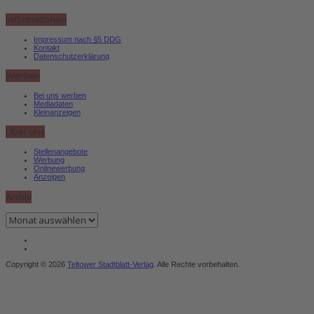
Informationen
Impressum nach §5 DDG
Kontakt
Datenschutzerklärung
Werben
Bei uns werben
Mediadaten
Kleinanzeigen
Über uns
Stellenangebote
Werbung
Onlinewerbung
Anzeigen
Archiv
Archiv
Copyright © 2026
Teltower Stadtblatt-Verlag
. Alle Rechte vorbehalten.