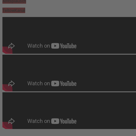
Amtsplausch
TeltowKanal