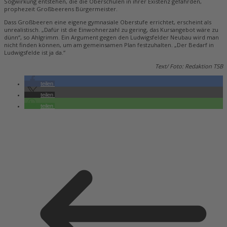
Sogwirkung entstehen, die die Oberschulen in ihrer Existenz gefährden,
prophezeit Großbeerens Bürgermeister.
Dass Großbeeren eine eigene gymnasiale Oberstufe errichtet, erscheint als
unrealistisch. „Dafür ist die Einwohnerzahl zu gering, das Kursangebot wäre zu
dünn“, so Ahlgrimm. Ein Argument gegen den Ludwigsfelder Neubau wird man
nicht finden können, um am gemeinsamen Plan festzuhalten. „Der Bedarf in
Ludwigsfelde ist ja da.“
Text/ Foto: Redaktion TSB
teilen
teilen
teilen