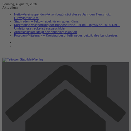
Zum
Sonntag, August 9, 2026
Inhalt
Aktuelles:
springen
Netto-Vereinsspenden-Aktion begünstigt dieses Jahr den Tierschutz
Ludwigsfelde e.V.
Stadtradeln – Teltow radelt für ein gutes Klima
Kurzfristige Vollsperrung der Bundesstraße 101 bei Thyrow ab 18:00 Uhr –
Umleitungsstrecke ist ausgeschildert
Arbeitslosigkeit steigt saisonbedingt leicht an
Potsdam-Mittelmark – Kreistag beschließt neues Leitbild des Landkreises