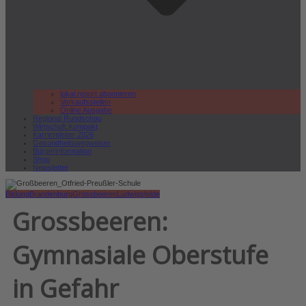
lokal.report abonnieren
Verkaufsstellen
Online Ausgabe
Regional Rundschau
Wirtschaft.Kompakt
Karriereleiter 2026
Gesundheitswegweiser
Bürgerinformation
Shop
Newsletter
Bildung
Brandenburg
Grossbeeren
Ludwigsfelde
Grossbeeren:
Gymnasiale Oberstufe
in Gefahr