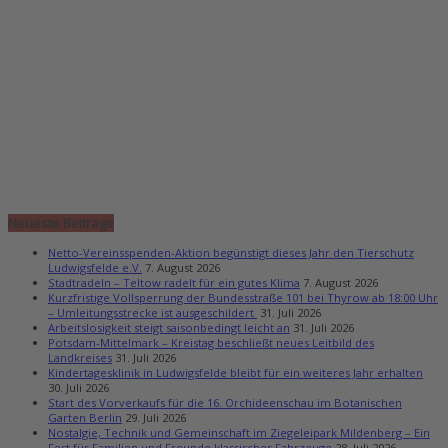
Neueste Beiträge
Netto-Vereinsspenden-Aktion begünstigt dieses Jahr den Tierschutz
Ludwigsfelde e.V.
7. August 2026
Stadtradeln – Teltow radelt für ein gutes Klima
7. August 2026
Kurzfristige Vollsperrung der Bundesstraße 101 bei Thyrow ab 18:00 Uhr
– Umleitungsstrecke ist ausgeschildert
31. Juli 2026
Arbeitslosigkeit steigt saisonbedingt leicht an
31. Juli 2026
Potsdam-Mittelmark – Kreistag beschließt neues Leitbild des
Landkreises
31. Juli 2026
Kindertagesklinik in Ludwigsfelde bleibt für ein weiteres Jahr erhalten
30. Juli 2026
Start des Vorverkaufs für die 16. Orchideenschau im Botanischen
Garten Berlin
29. Juli 2026
Nostalgie, Technik und Gemeinschaft im Ziegeleipark Mildenberg – Ein
Fest für Familien und Freunde klassischer Fahrzeuge
28. Juli 2026