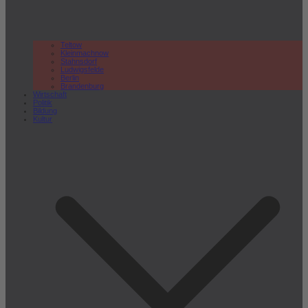
Teltow
Kleinmachnow
Stahnsdorf
Ludwigsfelde
Berlin
Brandenburg
Wirtschaft
Politik
Bildung
Kultur