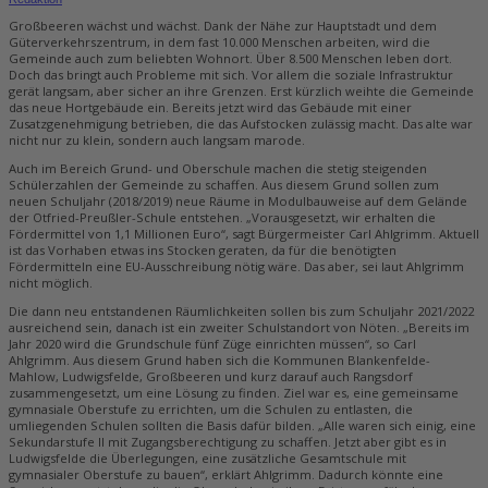
Großbeeren wächst und wächst. Dank der Nähe zur Hauptstadt und dem
Güterverkehrszentrum, in dem fast 10.000 Menschen arbeiten, wird die
Gemeinde auch zum beliebten Wohnort. Über 8.500 Menschen leben dort.
Doch das bringt auch Probleme mit sich. Vor allem die soziale Infrastruktur
gerät langsam, aber sicher an ihre Grenzen. Erst kürzlich weihte die Gemeinde
das neue Hortgebäude ein. Bereits jetzt wird das Gebäude mit einer
Zusatzgenehmigung betrieben, die das Aufstocken zulässig macht. Das alte war
nicht nur zu klein, sondern auch langsam marode.
Auch im Bereich Grund- und Oberschule machen die stetig steigenden
Schülerzahlen der Gemeinde zu schaffen. Aus diesem Grund sollen zum
neuen Schuljahr (2018/2019) neue Räume in Modulbauweise auf dem Gelände
der Otfried-Preußler-Schule entstehen. „Vorausgesetzt, wir erhalten die
Fördermittel von 1,1 Millionen Euro“, sagt Bürgermeister Carl Ahlgrimm. Aktuell
ist das Vorhaben etwas ins Stocken geraten, da für die benötigten
Fördermitteln eine EU-Ausschreibung nötig wäre. Das aber, sei laut Ahlgrimm
nicht möglich.
Die dann neu entstandenen Räumlichkeiten sollen bis zum Schuljahr 2021/2022
ausreichend sein, danach ist ein zweiter Schulstandort von Nöten. „Bereits im
Jahr 2020 wird die Grundschule fünf Züge einrichten müssen“, so Carl
Ahlgrimm. Aus diesem Grund haben sich die Kommunen Blankenfelde-
Mahlow, Ludwigsfelde, Großbeeren und kurz darauf auch Rangsdorf
zusammengesetzt, um eine Lösung zu finden. Ziel war es, eine gemeinsame
gymnasiale Oberstufe zu errichten, um die Schulen zu entlasten, die
umliegenden Schulen sollten die Basis dafür bilden. „Alle waren sich einig, eine
Sekundarstufe II mit Zugangsberechtigung zu schaffen. Jetzt aber gibt es in
Ludwigsfelde die Überlegungen, eine zusätzliche Gesamtschule mit
gymnasialer Oberstufe zu bauen“, erklärt Ahlgrimm. Dadurch könnte eine