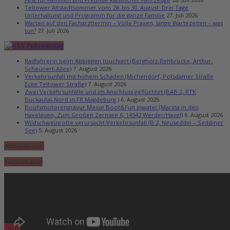
Teltower Altstadtsommer vom 28. bis 30. August: Drei Tage
Unterhaltung und Programm für die ganze Familie
27. Juli 2026
Warten auf den Facharzttermin – Volle Praxen, lange Wartezeiten – was
tun?
27. Juli 2026
Polizeiticker
Radfahrerin beim Abbiegen touchiert (Bergholz-Rehbrücke, Arthur-
Scheunert-Allee)
7. August 2026
Verkehrsunfall mit hohem Schaden (Michendorf, Potsdamer Straße
Ecke Teltower Straße)
7. August 2026
Zwei Verkehrsunfälle und im Anschluss geflüchtet (BAB 2, RTK
Buckautal-Nord in FR Magdeburg )
6. August 2026
Bootsmotorengravur Messe Boot&Fun inwater (Marina in den
Havelauen, Zum Großen Zernsee 6, 14542 Werder/Havel)
6. August 2026
Wildschweinrotte verursacht Verkehrsunfall (B 2, Neuseddin – Seddiner
See)
5. August 2026
Amtsplausch
TeltowKanal