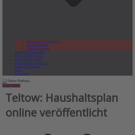
lokal.report abonnieren
Verkaufsstellen
Online Ausgabe
Regional Rundschau
Wirtschaft.Kompakt
Karriereleiter 2026
Gesundheitswegweiser
Bürgerinformation
Shop
Newsletter
Politik
Teltow
Teltow: Haushaltsplan
online veröffentlicht