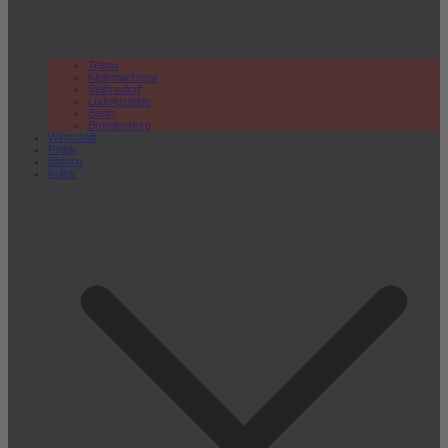
Teltow
Kleinmachnow
Stahnsdorf
Ludwigsfelde
Berlin
Brandenburg
Wirtschaft
Politik
Bildung
Kultur