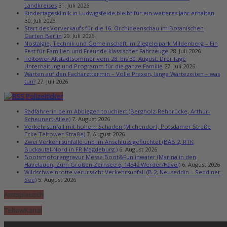
Landkreises
31. Juli 2026
Kindertagesklinik in Ludwigsfelde bleibt für ein weiteres Jahr erhalten
30. Juli 2026
Start des Vorverkaufs für die 16. Orchideenschau im Botanischen
Garten Berlin
29. Juli 2026
Nostalgie, Technik und Gemeinschaft im Ziegeleipark Mildenberg – Ein
Fest für Familien und Freunde klassischer Fahrzeuge
28. Juli 2026
Teltower Altstadtsommer vom 28. bis 30. August: Drei Tage
Unterhaltung und Programm für die ganze Familie
27. Juli 2026
Warten auf den Facharzttermin – Volle Praxen, lange Wartezeiten – was
tun?
27. Juli 2026
Polizeiticker
Radfahrerin beim Abbiegen touchiert (Bergholz-Rehbrücke, Arthur-
Scheunert-Allee)
7. August 2026
Verkehrsunfall mit hohem Schaden (Michendorf, Potsdamer Straße
Ecke Teltower Straße)
7. August 2026
Zwei Verkehrsunfälle und im Anschluss geflüchtet (BAB 2, RTK
Buckautal-Nord in FR Magdeburg )
6. August 2026
Bootsmotorengravur Messe Boot&Fun inwater (Marina in den
Havelauen, Zum Großen Zernsee 6, 14542 Werder/Havel)
6. August 2026
Wildschweinrotte verursacht Verkehrsunfall (B 2, Neuseddin – Seddiner
See)
5. August 2026
Amtsplausch
TeltowKanal