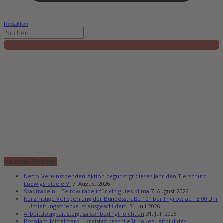
Redaktion
Neueste Beiträge
Netto-Vereinsspenden-Aktion begünstigt dieses Jahr den Tierschutz
Ludwigsfelde e.V.
7. August 2026
Stadtradeln – Teltow radelt für ein gutes Klima
7. August 2026
Kurzfristige Vollsperrung der Bundesstraße 101 bei Thyrow ab 18:00 Uhr
– Umleitungsstrecke ist ausgeschildert
31. Juli 2026
Arbeitslosigkeit steigt saisonbedingt leicht an
31. Juli 2026
Potsdam-Mittelmark – Kreistag beschließt neues Leitbild des