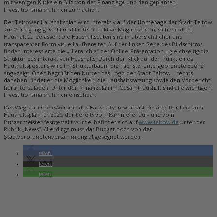
mit wenigen Klicks ein Bild von der Finanzlage und den geplanten
Investitionsmaßnahmen zu machen.
Der Teltower Haushaltsplan wird interaktiv auf der Homepage der Stadt Teltow
zur Verfügung gestellt und bietet attraktive Möglichkeiten, sich mit dem
Haushalt zu befassen: Die Haushaltsdaten sind in übersichtlicher und
transparenter Form visuell aufbereitet. Auf der linken Seite des Bildschirms
finden Interessierte die „Hierarchie“ der Online-Präsentation – gleichzeitig die
Struktur des interaktiven Haushalts. Durch den Klick auf den Punkt eines
Haushaltspostens wird im Strukturbaum die nächste, untergeordnete Ebene
angezeigt. Oben begrüßt den Nutzer das Logo der Stadt Teltow – rechts
daneben findet er die Möglichkeit, die Haushaltssatzung sowie den Vorbericht
herunterzuladen. Unter dem Finanzplan im Gesamthaushalt sind alle wichtigen
Investitionsmaßnahmen einsehbar.
Der Weg zur Online-Version des Haushaltsentwurfs ist einfach: Der Link zum
Haushaltsplan für 2020, der bereits vom Kämmerer auf- und vom
Bürgermeister festgestellt wurde, befindet sich auf
www.teltow.de
unter der
Rubrik „News“. Allerdings muss das Budget noch von der
Stadtverordnetenversammlung abgesegnet werden.
teilen
teilen
teilen