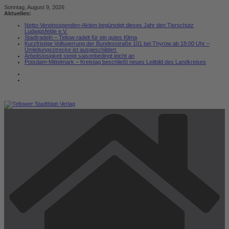
Zum
Sonntag, August 9, 2026
Inhalt
Aktuelles:
springen
Netto-Vereinsspenden-Aktion begünstigt dieses Jahr den Tierschutz
Ludwigsfelde e.V.
Stadtradeln – Teltow radelt für ein gutes Klima
Kurzfristige Vollsperrung der Bundesstraße 101 bei Thyrow ab 18:00 Uhr –
Umleitungsstrecke ist ausgeschildert
Arbeitslosigkeit steigt saisonbedingt leicht an
Potsdam-Mittelmark – Kreistag beschließt neues Leitbild des Landkreises