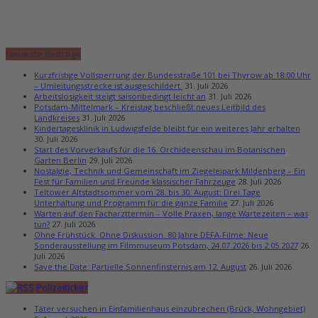
Neueste Beiträge
Kurzfristige Vollsperrung der Bundesstraße 101 bei Thyrow ab 18:00 Uhr
– Umleitungsstrecke ist ausgeschildert
31. Juli 2026
Arbeitslosigkeit steigt saisonbedingt leicht an
31. Juli 2026
Potsdam-Mittelmark – Kreistag beschließt neues Leitbild des
Landkreises
31. Juli 2026
Kindertagesklinik in Ludwigsfelde bleibt für ein weiteres Jahr erhalten
30. Juli 2026
Start des Vorverkaufs für die 16. Orchideenschau im Botanischen
Garten Berlin
29. Juli 2026
Nostalgie, Technik und Gemeinschaft im Ziegeleipark Mildenberg – Ein
Fest für Familien und Freunde klassischer Fahrzeuge
28. Juli 2026
Teltower Altstadtsommer vom 28. bis 30. August: Drei Tage
Unterhaltung und Programm für die ganze Familie
27. Juli 2026
Warten auf den Facharzttermin – Volle Praxen, lange Wartezeiten – was
tun?
27. Juli 2026
Ohne Frühstück. Ohne Diskussion. 80 Jahre DEFA-Filme: Neue
Sonderausstellung im Filmmuseum Potsdam, 24.07.2026 bis 2.05.2027
26.
Juli 2026
Save the Date: Partielle Sonnenfinsternis am 12. August
26. Juli 2026
Polizeiticker
Täter versuchen in Einfamilienhaus einzubrechen (Brück, Wohngebiet)