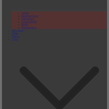
Teltow
Kleinmachnow
Stahnsdorf
Ludwigsfelde
Berlin
Brandenburg
Wirtschaft
Politik
Bildung
Kultur