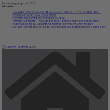
Zum
Donnerstag, August 6, 2026
Inhalt
Aktuelles:
springen
Kurzfristige Vollsperrung der Bundesstraße 101 bei Thyrow ab 18:00 Uhr –
Umleitungsstrecke ist ausgeschildert
Arbeitslosigkeit steigt saisonbedingt leicht an
Potsdam-Mittelmark – Kreistag beschließt neues Leitbild des Landkreises
Kindertagesklinik in Ludwigsfelde bleibt für ein weiteres Jahr erhalten
Start des Vorverkaufs für die 16. Orchideenschau im Botanischen Garten Berlin