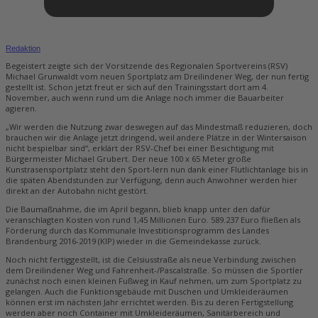
Redaktion
Begeistert zeigte sich der Vorsitzende des Regionalen Sportvereins (RSV)
Michael Grunwaldt vom neuen Sportplatz am Dreilindener Weg, der nun fertig
gestellt ist. Schon jetzt freut er sich auf den Trainingsstart dort am 4.
November, auch wenn rund um die Anlage noch immer die Bauarbeiter
agieren.
„Wir werden die Nutzung zwar deswegen auf das Mindestmaß reduzieren, doch
brauchen wir die Anlage jetzt dringend, weil andere Plätze in der Wintersaison
nicht bespielbar sind“, erklärt der RSV-Chef bei einer Besichtigung mit
Bürgermeister Michael Grubert. Der neue 100 x 65 Meter große
Kunstrasensportplatz steht den Sport-lern nun dank einer Flutlichtanlage bis in
die späten Abendstunden zur Verfügung, denn auch Anwohner werden hier
direkt an der Autobahn nicht gestört.
Die Baumaßnahme, die im April begann, blieb knapp unter den dafür
veranschlagten Kosten von rund 1,45 Millionen Euro. 589.237 Euro fließen als
Förderung durch das Kommunale Investitionsprogramm des Landes
Brandenburg 2016-2019 (KIP) wieder in die Gemeindekasse zurück.
Noch nicht fertiggestellt, ist die Celsiusstraße als neue Verbindung zwischen
dem Dreilindener Weg und Fahrenheit-/Pascalstraße. So müssen die Sportler
zunächst noch einen kleinen Fußweg in Kauf nehmen, um zum Sportplatz zu
gelangen. Auch die Funktionsgebäude mit Duschen und Umkleideräumen
können erst im nächsten Jahr errichtet werden. Bis zu deren Fertigstellung
werden aber noch Container mit Umkleideräumen, Sanitärbereich und