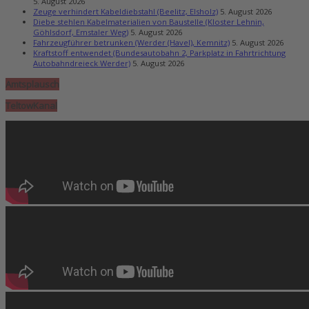
5. August 2026
Zeuge verhindert Kabeldiebstahl (Beelitz, Elsholz)
5. August 2026
Diebe stehlen Kabelmaterialien von Baustelle (Kloster Lehnin,
Göhlsdorf, Emstaler Weg)
5. August 2026
Fahrzeugführer betrunken (Werder (Havel), Kemnitz)
5. August 2026
Kraftstoff entwendet (Bundesautobahn 2, Parkplatz in Fahrtrichtung
Autobahndreieck Werder)
5. August 2026
Amtsplausch
TeltowKanal