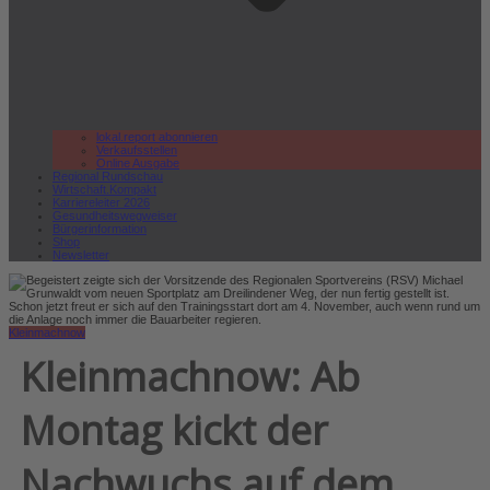
lokal.report abonnieren
Verkaufsstellen
Online Ausgabe
Regional Rundschau
Wirtschaft.Kompakt
Karriereleiter 2026
Gesundheitswegweiser
Bürgerinformation
Shop
Newsletter
Kleinmachnow
Kleinmachnow: Ab
Montag kickt der
Nachwuchs auf dem