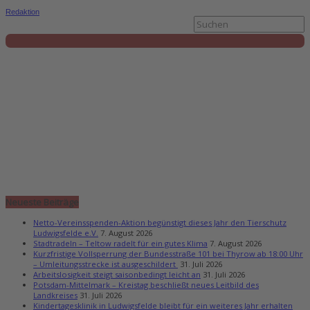
Redaktion
Neueste Beiträge
Netto-Vereinsspenden-Aktion begünstigt dieses Jahr den Tierschutz
Ludwigsfelde e.V.
7. August 2026
Stadtradeln – Teltow radelt für ein gutes Klima
7. August 2026
Kurzfristige Vollsperrung der Bundesstraße 101 bei Thyrow ab 18:00 Uhr
– Umleitungsstrecke ist ausgeschildert
31. Juli 2026
Arbeitslosigkeit steigt saisonbedingt leicht an
31. Juli 2026
Potsdam-Mittelmark – Kreistag beschließt neues Leitbild des
Landkreises
31. Juli 2026
Kindertagesklinik in Ludwigsfelde bleibt für ein weiteres Jahr erhalten