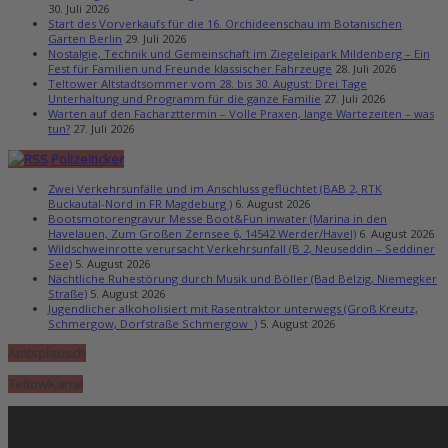
30. Juli 2026
Start des Vorverkaufs für die 16. Orchideenschau im Botanischen
Garten Berlin
29. Juli 2026
Nostalgie, Technik und Gemeinschaft im Ziegeleipark Mildenberg – Ein
Fest für Familien und Freunde klassischer Fahrzeuge
28. Juli 2026
Teltower Altstadtsommer vom 28. bis 30. August: Drei Tage
Unterhaltung und Programm für die ganze Familie
27. Juli 2026
Warten auf den Facharzttermin – Volle Praxen, lange Wartezeiten – was
tun?
27. Juli 2026
Polizeiticker
Zwei Verkehrsunfälle und im Anschluss geflüchtet (BAB 2, RTK
Buckautal-Nord in FR Magdeburg )
6. August 2026
Bootsmotorengravur Messe Boot&Fun inwater (Marina in den
Havelauen, Zum Großen Zernsee 6, 14542 Werder/Havel)
6. August 2026
Wildschweinrotte verursacht Verkehrsunfall (B 2, Neuseddin – Seddiner
See)
5. August 2026
Nächtliche Ruhestörung durch Musik und Böller (Bad Belzig, Niemegker
Straße)
5. August 2026
Jugendlicher alkoholisiert mit Rasentraktor unterwegs (Groß Kreutz,
Schmergow, Dorfstraße Schmergow )
5. August 2026
Amtsplausch
TeltowKanal