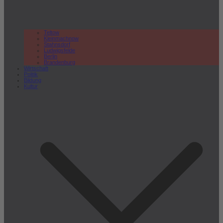
Teltow
Kleinmachnow
Stahnsdorf
Ludwigsfelde
Berlin
Brandenburg
Wirtschaft
Politik
Bildung
Kultur