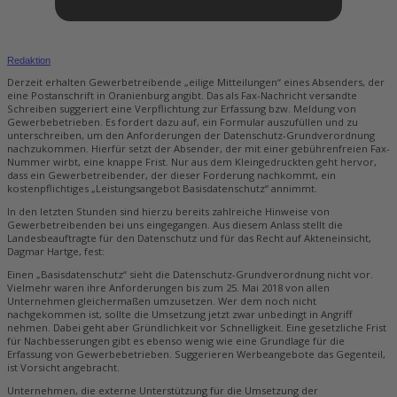
Redaktion
Derzeit erhalten Gewerbetreibende „eilige Mitteilungen“ eines Absenders, der
eine Postanschrift in Oranienburg angibt. Das als Fax-Nachricht versandte
Schreiben suggeriert eine Verpflichtung zur Erfassung bzw. Meldung von
Gewerbebetrieben. Es fordert dazu auf, ein Formular auszufüllen und zu
unterschreiben, um den Anforderungen der Datenschutz-Grundverordnung
nachzukommen. Hierfür setzt der Absender, der mit einer gebührenfreien Fax-
Nummer wirbt, eine knappe Frist. Nur aus dem Kleingedruckten geht hervor,
dass ein Gewerbetreibender, der dieser Forderung nachkommt, ein
kostenpflichtiges „Leistungsangebot Basisdatenschutz“ annimmt.
In den letzten Stunden sind hierzu bereits zahlreiche Hinweise von
Gewerbetreibenden bei uns eingegangen. Aus diesem Anlass stellt die
Landesbeauftragte für den Datenschutz und für das Recht auf Akteneinsicht,
Dagmar Hartge, fest:
Einen „Basisdatenschutz“ sieht die Datenschutz-Grundverordnung nicht vor.
Vielmehr waren ihre Anforderungen bis zum 25. Mai 2018 von allen
Unternehmen gleichermaßen umzusetzen. Wer dem noch nicht
nachgekommen ist, sollte die Umsetzung jetzt zwar unbedingt in Angriff
nehmen. Dabei geht aber Gründlichkeit vor Schnelligkeit. Eine gesetzliche Frist
für Nachbesserungen gibt es ebenso wenig wie eine Grundlage für die
Erfassung von Gewerbebetrieben. Suggerieren Werbeangebote das Gegenteil,
ist Vorsicht angebracht.
Unternehmen, die externe Unterstützung für die Umsetzung der