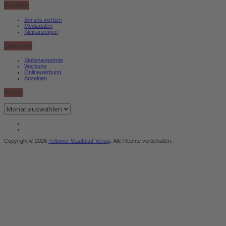
Werben
Bei uns werben
Mediadaten
Kleinanzeigen
Über uns
Stellenangebote
Werbung
Onlinewerbung
Anzeigen
Archiv
Archiv
Copyright © 2026
Teltower Stadtblatt-Verlag
. Alle Rechte vorbehalten.