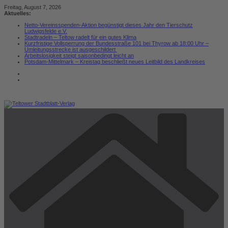
Zum
Freitag, August 7, 2026
Inhalt
Aktuelles:
springen
Netto-Vereinsspenden-Aktion begünstigt dieses Jahr den Tierschutz
Ludwigsfelde e.V.
Stadtradeln – Teltow radelt für ein gutes Klima
Kurzfristige Vollsperrung der Bundesstraße 101 bei Thyrow ab 18:00 Uhr –
Umleitungsstrecke ist ausgeschildert
Arbeitslosigkeit steigt saisonbedingt leicht an
Potsdam-Mittelmark – Kreistag beschließt neues Leitbild des Landkreises