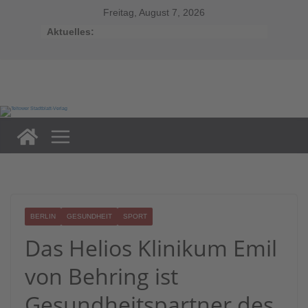
Zum
Inhalt
Freitag, August 7, 2026
springen
Aktuelles:
BERLIN
GESUNDHEIT
SPORT
Das Helios Klinikum Emil
von Behring ist
Gesundheitspartner des