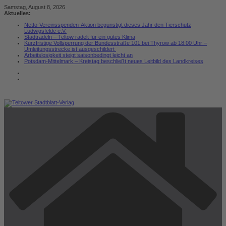
Zum
Samstag, August 8, 2026
Inhalt
Aktuelles:
springen
Netto-Vereinsspenden-Aktion begünstigt dieses Jahr den Tierschutz
Ludwigsfelde e.V.
Stadtradeln – Teltow radelt für ein gutes Klima
Kurzfristige Vollsperrung der Bundesstraße 101 bei Thyrow ab 18:00 Uhr –
Umleitungsstrecke ist ausgeschildert
Arbeitslosigkeit steigt saisonbedingt leicht an
Potsdam-Mittelmark – Kreistag beschließt neues Leitbild des Landkreises