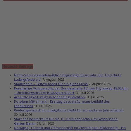
Neueste Beiträge
Netto-Vereinsspenden-Aktion begünstigt dieses Jahr den Tierschutz
Ludwigsfelde e.V.
7. August 2026
Stadtradeln – Teltow radelt für ein gutes Klima
7. August 2026
Kurzfristige Vollsperrung der Bundesstraße 101 bei Thyrow ab 18:00 Uhr
– Umleitungsstrecke ist ausgeschildert
31. Juli 2026
Arbeitslosigkeit steigt saisonbedingt leicht an
31. Juli 2026
Potsdam-Mittelmark – Kreistag beschließt neues Leitbild des
Landkreises
31. Juli 2026
Kindertagesklinik in Ludwigsfelde bleibt für ein weiteres Jahr erhalten
30. Juli 2026
Start des Vorverkaufs für die 16. Orchideenschau im Botanischen
Garten Berlin
29. Juli 2026
Nostalgie, Technik und Gemeinschaft im Ziegeleipark Mildenberg – Ein