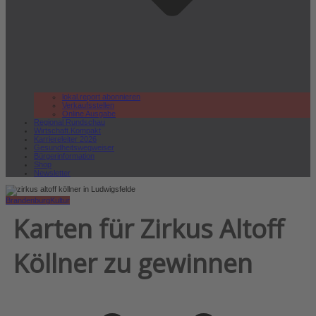
lokal.report abonnieren
Verkaufsstellen
Online Ausgabe
Regional Rundschau
Wirtschaft.Kompakt
Karriereleiter 2026
Gesundheitswegweiser
Bürgerinformation
Shop
Newsletter
Brandenburg
Kultur
Karten für Zirkus Altoff
Köllner zu gewinnen