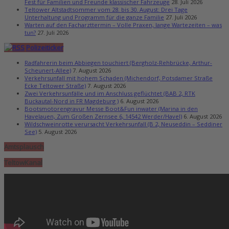
Fest für Familien und Freunde klassischer Fahrzeuge
28. Juli 2026
Teltower Altstadtsommer vom 28. bis 30. August: Drei Tage
Unterhaltung und Programm für die ganze Familie
27. Juli 2026
Warten auf den Facharzttermin – Volle Praxen, lange Wartezeiten – was
tun?
27. Juli 2026
Polizeiticker
Radfahrerin beim Abbiegen touchiert (Bergholz-Rehbrücke, Arthur-
Scheunert-Allee)
7. August 2026
Verkehrsunfall mit hohem Schaden (Michendorf, Potsdamer Straße
Ecke Teltower Straße)
7. August 2026
Zwei Verkehrsunfälle und im Anschluss geflüchtet (BAB 2, RTK
Buckautal-Nord in FR Magdeburg )
6. August 2026
Bootsmotorengravur Messe Boot&Fun inwater (Marina in den
Havelauen, Zum Großen Zernsee 6, 14542 Werder/Havel)
6. August 2026
Wildschweinrotte verursacht Verkehrsunfall (B 2, Neuseddin – Seddiner
See)
5. August 2026
Amtsplausch
TeltowKanal