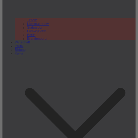
Teltow
Kleinmachnow
Stahnsdorf
Ludwigsfelde
Berlin
Brandenburg
Wirtschaft
Politik
Bildung
Kultur