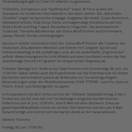
Veranstaltungen gibt es 2 mal 2 Freikarten zu gewinnen.
15 Artisten, Dompteure und "Spaßmacher" sowie 30 Tiere wollen die
Zuschauer im modernen Viermastzelt in den Bann ziehen. Die „fahrenden
Gesellen“ zeigen temporeiche Jonglage, biegsame Akrobatik, Clown-Nummern,
Handstand-Artistik, Hula-Hoop-Tänze und wagemutige Kunststücke auf Seil,
Rollen-Brett und Ring-Trapez. Ein weiterer Hingucker: Das amerikanische
Todesrad. Tierische Attraktionen des Zirkus Altoff Köllner sind Dromedare,
Lamas, Pferde, Hunde und Bergziegen.
Bereits in siebter Generation führt der Zirkus Altoff Köllner die Tradition der
deutschen Zirkusfamilien Weisheit und Köllner fort. Jüngster Sproß und
Publikumsliebling ist die achtjährige Lucia, die als zauberhafte „Eisprinzessin“
auftritt. Abwechslungsreiche Licht-Effekte und eine Live-Band runden das fast
zweistündige Stunden-Programm im temperierten Chapiteau ab.
Erstmals "Manege frei" heißt es zur Gala-Premiere am Donnerstag, 08. Juni, um
17:00 Uhr. Dabei zahlen auch die Erwachsenen nur die Eintrittspreise für Kinder.
Die Karten sind erhältlich jeweils ab 30 Minuten vor Vorstellungs-Beginn.
Reservierungen unter der Mobilfunknummer 0163/ 7779798 – auch für Geburts-
Feiern, Schul- und Kindergarten-Gruppen.
In Kooperation mit dem Zirkus verlost der Teltower Stadtblatt Verlag 2 mal 2
Freikarten, die für eine der vier Vorstellungen eingelöst werden können.
Einfach bis zum 8. Juni, 12:00 Uhr, eine E-Mail mit dem Stichwort Zirkus an
gewinnspiel@stadtblatt-online.de senden. Die Gewinner werden per E-Mail
benachrichtigt und können sich die Karten direkt an der Kasse abholen.
Weitere Termine:
Freitag, 09. Juni, 17:00 Uhr,