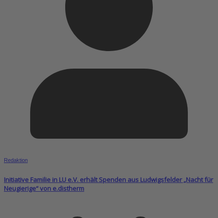
Redaktion
Initiative Familie in LU e.V. erhält Spenden aus Ludwigsfelder „Nacht für
Neugierige“ von e.distherm