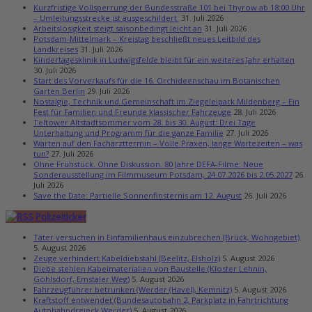
Kurzfristige Vollsperrung der Bundesstraße 101 bei Thyrow ab 18:00 Uhr
– Umleitungsstrecke ist ausgeschildert
31. Juli 2026
Arbeitslosigkeit steigt saisonbedingt leicht an
31. Juli 2026
Potsdam-Mittelmark – Kreistag beschließt neues Leitbild des
Landkreises
31. Juli 2026
Kindertagesklinik in Ludwigsfelde bleibt für ein weiteres Jahr erhalten
30. Juli 2026
Start des Vorverkaufs für die 16. Orchideenschau im Botanischen
Garten Berlin
29. Juli 2026
Nostalgie, Technik und Gemeinschaft im Ziegeleipark Mildenberg – Ein
Fest für Familien und Freunde klassischer Fahrzeuge
28. Juli 2026
Teltower Altstadtsommer vom 28. bis 30. August: Drei Tage
Unterhaltung und Programm für die ganze Familie
27. Juli 2026
Warten auf den Facharzttermin – Volle Praxen, lange Wartezeiten – was
tun?
27. Juli 2026
Ohne Frühstück. Ohne Diskussion. 80 Jahre DEFA-Filme: Neue
Sonderausstellung im Filmmuseum Potsdam, 24.07.2026 bis 2.05.2027
26.
Juli 2026
Save the Date: Partielle Sonnenfinsternis am 12. August
26. Juli 2026
Polizeiticker
Täter versuchen in Einfamilienhaus einzubrechen (Brück, Wohngebiet)
5. August 2026
Zeuge verhindert Kabeldiebstahl (Beelitz, Elsholz)
5. August 2026
Diebe stehlen Kabelmaterialien von Baustelle (Kloster Lehnin,
Göhlsdorf, Emstaler Weg)
5. August 2026
Fahrzeugführer betrunken (Werder (Havel), Kemnitz)
5. August 2026
Kraftstoff entwendet (Bundesautobahn 2, Parkplatz in Fahrtrichtung
Autobahndreieck Werder)
5. August 2026