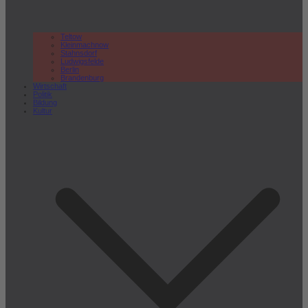
Teltow
Kleinmachnow
Stahnsdorf
Ludwigsfelde
Berlin
Brandenburg
Wirtschaft
Politik
Bildung
Kultur