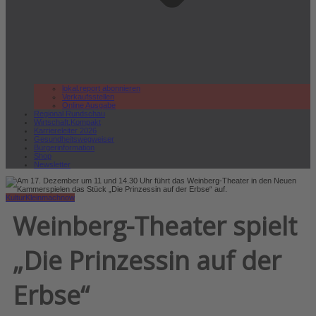
lokal.report abonnieren
Verkaufsstellen
Online Ausgabe
Regional Rundschau
Wirtschaft.Kompakt
Karriereleiter 2026
Gesundheitswegweiser
Bürgerinformation
Shop
Newsletter
Kultur
Kleinmachnow
Weinberg-Theater spielt
„Die Prinzessin auf der
Erbse“