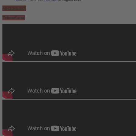
Amtsplausch
TeltowKanal