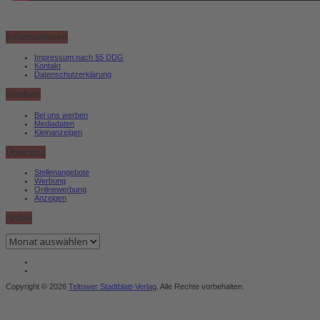
Informationen
Impressum nach §5 DDG
Kontakt
Datenschutzerklärung
Werben
Bei uns werben
Mediadaten
Kleinanzeigen
Über uns
Stellenangebote
Werbung
Onlinewerbung
Anzeigen
Archiv
Archiv
Copyright © 2026
Teltower Stadtblatt-Verlag
. Alle Rechte vorbehalten.