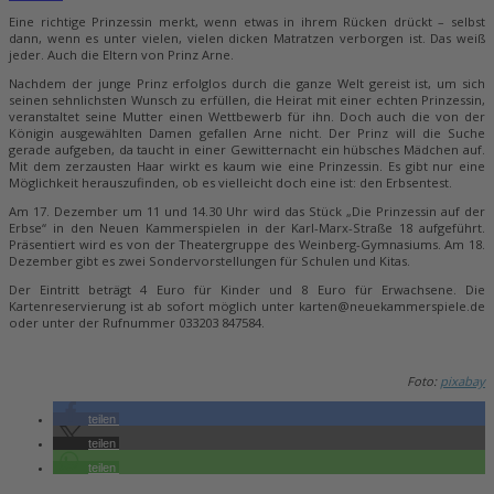
Eine richtige Prinzessin merkt, wenn etwas in ihrem Rücken drückt – selbst
dann, wenn es unter vielen, vielen dicken Matratzen verborgen ist. Das weiß
jeder. Auch die Eltern von Prinz Arne.
Nachdem der junge Prinz erfolglos durch die ganze Welt gereist ist, um sich
seinen sehnlichsten Wunsch zu erfüllen, die Heirat mit einer echten Prinzessin,
veranstaltet seine Mutter einen Wettbewerb für ihn. Doch auch die von der
Königin ausgewählten Damen gefallen Arne nicht. Der Prinz will die Suche
gerade aufgeben, da taucht in einer Gewitternacht ein hübsches Mädchen auf.
Mit dem zerzausten Haar wirkt es kaum wie eine Prinzessin. Es gibt nur eine
Möglichkeit herauszufinden, ob es vielleicht doch eine ist: den Erbsentest.
Am 17. Dezember um 11 und 14.30 Uhr wird das Stück „Die Prinzessin auf der
Erbse“ in den Neuen Kammerspielen in der Karl-Marx-Straße 18 aufgeführt.
Präsentiert wird es von der Theatergruppe des Weinberg-Gymnasiums. Am 18.
Dezember gibt es zwei Sondervorstellungen für Schulen und Kitas.
Der Eintritt beträgt 4 Euro für Kinder und 8 Euro für Erwachsene. Die
Kartenreservierung ist ab sofort möglich unter karten@neuekammerspiele.de
oder unter der Rufnummer 033203 847584.
Foto:
pixabay
teilen
teilen
teilen