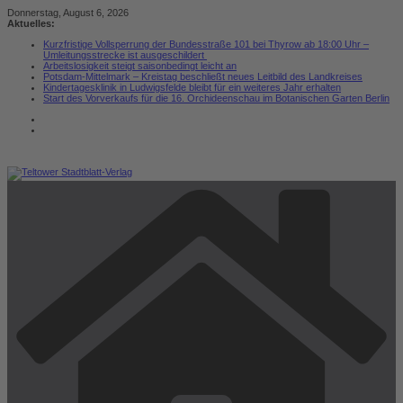
Zum
Donnerstag, August 6, 2026
Inhalt
Aktuelles:
springen
Kurzfristige Vollsperrung der Bundesstraße 101 bei Thyrow ab 18:00 Uhr –
Umleitungsstrecke ist ausgeschildert
Arbeitslosigkeit steigt saisonbedingt leicht an
Potsdam-Mittelmark – Kreistag beschließt neues Leitbild des Landkreises
Kindertagesklinik in Ludwigsfelde bleibt für ein weiteres Jahr erhalten
Start des Vorverkaufs für die 16. Orchideenschau im Botanischen Garten Berlin