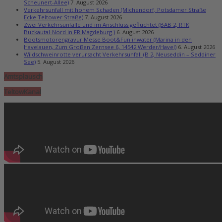
Scheunert-Allee)
7. August 2026
Verkehrsunfall mit hohem Schaden (Michendorf, Potsdamer Straße
Ecke Teltower Straße)
7. August 2026
Zwei Verkehrsunfälle und im Anschluss geflüchtet (BAB 2, RTK
Buckautal-Nord in FR Magdeburg )
6. August 2026
Bootsmotorengravur Messe Boot&Fun inwater (Marina in den
Havelauen, Zum Großen Zernsee 6, 14542 Werder/Havel)
6. August 2026
Wildschweinrotte verursacht Verkehrsunfall (B 2, Neuseddin – Seddiner
See)
5. August 2026
Amtsplausch
TeltowKanal