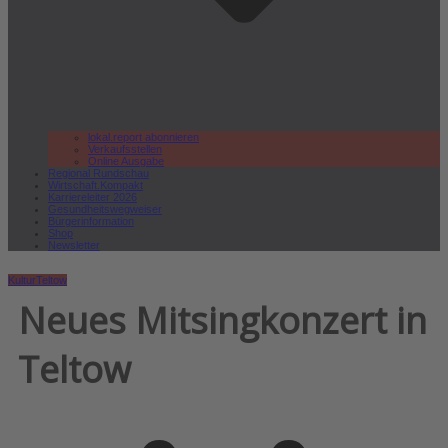
lokal.report abonnieren
Verkaufsstellen
Online Ausgabe
Regional Rundschau
Wirtschaft.Kompakt
Karriereleiter 2026
Gesundheitswegweiser
Bürgerinformation
Shop
Newsletter
Kultur
Teltow
Neues Mitsingkonzert in
Teltow