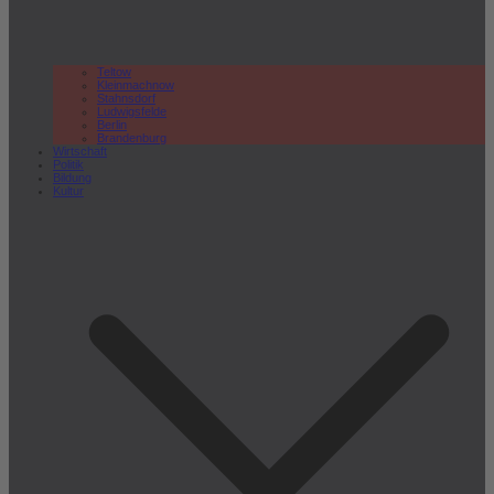
Teltow
Kleinmachnow
Stahnsdorf
Ludwigsfelde
Berlin
Brandenburg
Wirtschaft
Politik
Bildung
Kultur