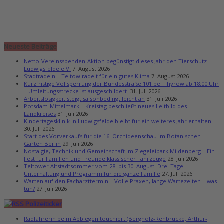
Neueste Beiträge
Netto-Vereinsspenden-Aktion begünstigt dieses Jahr den Tierschutz
Ludwigsfelde e.V.
7. August 2026
Stadtradeln – Teltow radelt für ein gutes Klima
7. August 2026
Kurzfristige Vollsperrung der Bundesstraße 101 bei Thyrow ab 18:00 Uhr
– Umleitungsstrecke ist ausgeschildert
31. Juli 2026
Arbeitslosigkeit steigt saisonbedingt leicht an
31. Juli 2026
Potsdam-Mittelmark – Kreistag beschließt neues Leitbild des
Landkreises
31. Juli 2026
Kindertagesklinik in Ludwigsfelde bleibt für ein weiteres Jahr erhalten
30. Juli 2026
Start des Vorverkaufs für die 16. Orchideenschau im Botanischen
Garten Berlin
29. Juli 2026
Nostalgie, Technik und Gemeinschaft im Ziegeleipark Mildenberg – Ein
Fest für Familien und Freunde klassischer Fahrzeuge
28. Juli 2026
Teltower Altstadtsommer vom 28. bis 30. August: Drei Tage
Unterhaltung und Programm für die ganze Familie
27. Juli 2026
Warten auf den Facharzttermin – Volle Praxen, lange Wartezeiten – was
tun?
27. Juli 2026
Polizeiticker
Radfahrerin beim Abbiegen touchiert (Bergholz-Rehbrücke, Arthur-