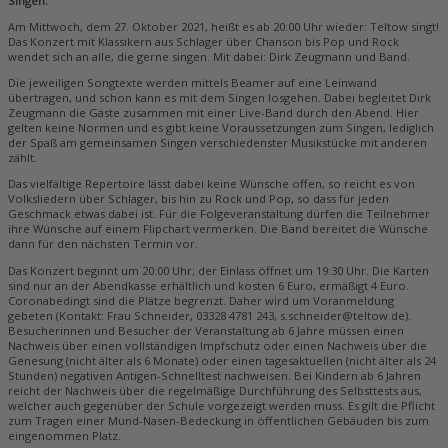
Singen.
Am Mittwoch, dem 27. Oktober 2021, heißt es ab 20:00 Uhr wieder: Teltow singt!
Das Konzert mit Klassikern aus Schlager über Chanson bis Pop und Rock
wendet sich an alle, die gerne singen. Mit dabei: Dirk Zeugmann und Band.
Die jeweiligen Songtexte werden mittels Beamer auf eine Leinwand
übertragen, und schon kann es mit dem Singen losgehen. Dabei begleitet Dirk
Zeugmann die Gäste zusammen mit einer Live-Band durch den Abend. Hier
gelten keine Normen und es gibt keine Voraussetzungen zum Singen, lediglich
der Spaß am gemeinsamen Singen verschiedenster Musikstücke mit anderen
zählt.
Das vielfältige Repertoire lässt dabei keine Wünsche offen, so reicht es von
Volksliedern über Schlager, bis hin zu Rock und Pop, so dass für jeden
Geschmack etwas dabei ist. Für die Folgeveranstaltung dürfen die Teilnehmer
ihre Wünsche auf einem Flipchart vermerken. Die Band bereitet die Wünsche
dann für den nächsten Termin vor.
Das Konzert beginnt um 20:00 Uhr; der Einlass öffnet um 19:30 Uhr. Die Karten
sind nur an der Abendkasse erhältlich und kosten 6 Euro, ermäßigt 4 Euro.
Coronabedingt sind die Plätze begrenzt. Daher wird um Voranmeldung
gebeten (Kontakt: Frau Schneider, 03328 4781 243, s.schneider@teltow.de).
Besucherinnen und Besucher der Veranstaltung ab 6 Jahre müssen einen
Nachweis über einen vollständigen Impfschutz oder einen Nachweis über die
Genesung (nicht älter als 6 Monate) oder einen tagesaktuellen (nicht älter als 24
Stunden) negativen Antigen-Schnelltest nachweisen. Bei Kindern ab 6 Jahren
reicht der Nachweis über die regelmäßige Durchführung des Selbsttests aus,
welcher auch gegenüber der Schule vorgezeigt werden muss. Es gilt die Pflicht
zum Tragen einer Mund-Nasen-Bedeckung in öffentlichen Gebäuden bis zum
eingenommen Platz.