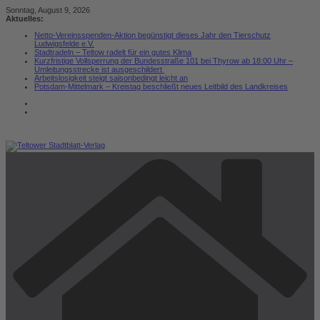
Zum
Sonntag, August 9, 2026
Inhalt
Aktuelles:
springen
Netto-Vereinsspenden-Aktion begünstigt dieses Jahr den Tierschutz
Ludwigsfelde e.V.
Stadtradeln – Teltow radelt für ein gutes Klima
Kurzfristige Vollsperrung der Bundesstraße 101 bei Thyrow ab 18:00 Uhr –
Umleitungsstrecke ist ausgeschildert
Arbeitslosigkeit steigt saisonbedingt leicht an
Potsdam-Mittelmark – Kreistag beschließt neues Leitbild des Landkreises