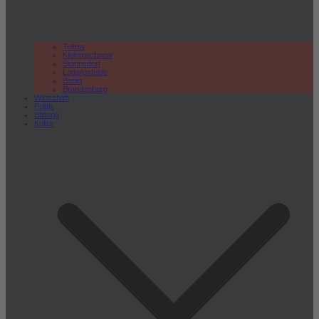
Teltow
Kleinmachnow
Stahnsdorf
Ludwigsfelde
Berlin
Brandenburg
Wirtschaft
Politik
Bildung
Kultur