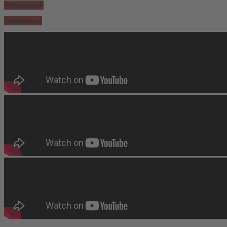
Amtsplausch
TeltowKanal