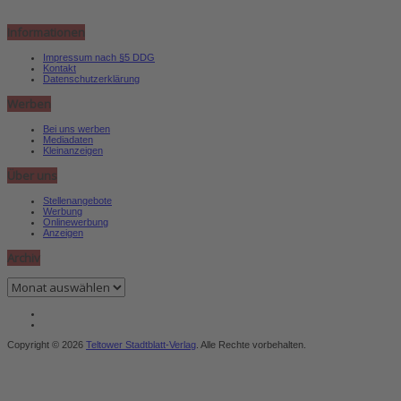
Informationen
Impressum nach §5 DDG
Kontakt
Datenschutzerklärung
Werben
Bei uns werben
Mediadaten
Kleinanzeigen
Über uns
Stellenangebote
Werbung
Onlinewerbung
Anzeigen
Archiv
Archiv
Copyright © 2026
Teltower Stadtblatt-Verlag
. Alle Rechte vorbehalten.