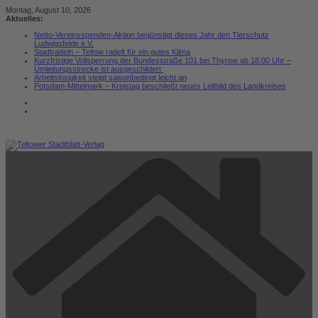
Zum
Montag, August 10, 2026
Inhalt
Aktuelles:
springen
Netto-Vereinsspenden-Aktion begünstigt dieses Jahr den Tierschutz
Ludwigsfelde e.V.
Stadtradeln – Teltow radelt für ein gutes Klima
Kurzfristige Vollsperrung der Bundesstraße 101 bei Thyrow ab 18:00 Uhr –
Umleitungsstrecke ist ausgeschildert
Arbeitslosigkeit steigt saisonbedingt leicht an
Potsdam-Mittelmark – Kreistag beschließt neues Leitbild des Landkreises