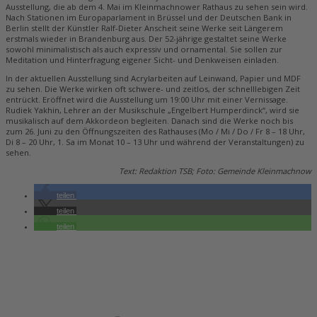
Ausstellung, die ab dem 4. Mai im Kleinmachnower Rathaus zu sehen sein wird.
Nach Stationen im Europaparlament in Brüssel und der Deutschen Bank in
Berlin stellt der Künstler Ralf-Dieter Anscheit seine Werke seit Längerem
erstmals wieder in Brandenburg aus. Der 52-jährige gestaltet seine Werke
sowohl minimalistisch als auch expressiv und ornamental. Sie sollen zur
Meditation und Hinterfragung eigener Sicht- und Denkweisen einladen.
In der aktuellen Ausstellung sind Acrylarbeiten auf Leinwand, Papier und MDF
zu sehen. Die Werke wirken oft schwere- und zeitlos, der schnelllebigen Zeit
entrückt. Eröffnet wird die Ausstellung um 19:00 Uhr mit einer Vernissage.
Rudiek Yakhin, Lehrer an der Musikschule „Engelbert Humperdinck“, wird sie
musikalisch auf dem Akkordeon begleiten. Danach sind die Werke noch bis
zum 26. Juni zu den Öffnungszeiten des Rathauses (Mo / Mi / Do / Fr 8 – 18 Uhr,
Di 8 – 20 Uhr, 1. Sa im Monat 10 – 13 Uhr und während der Veranstaltungen) zu
sehen.
Text: Redaktion TSB; Foto: Gemeinde Kleinmachnow
teilen
teilen
teilen