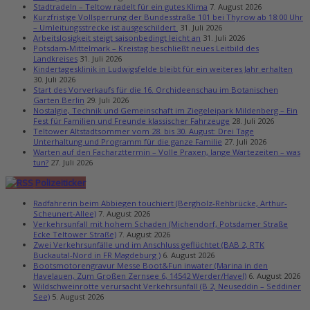
Stadtradeln – Teltow radelt für ein gutes Klima
7. August 2026
Kurzfristige Vollsperrung der Bundesstraße 101 bei Thyrow ab 18:00 Uhr
– Umleitungsstrecke ist ausgeschildert
31. Juli 2026
Arbeitslosigkeit steigt saisonbedingt leicht an
31. Juli 2026
Potsdam-Mittelmark – Kreistag beschließt neues Leitbild des
Landkreises
31. Juli 2026
Kindertagesklinik in Ludwigsfelde bleibt für ein weiteres Jahr erhalten
30. Juli 2026
Start des Vorverkaufs für die 16. Orchideenschau im Botanischen
Garten Berlin
29. Juli 2026
Nostalgie, Technik und Gemeinschaft im Ziegeleipark Mildenberg – Ein
Fest für Familien und Freunde klassischer Fahrzeuge
28. Juli 2026
Teltower Altstadtsommer vom 28. bis 30. August: Drei Tage
Unterhaltung und Programm für die ganze Familie
27. Juli 2026
Warten auf den Facharzttermin – Volle Praxen, lange Wartezeiten – was
tun?
27. Juli 2026
Polizeiticker
Radfahrerin beim Abbiegen touchiert (Bergholz-Rehbrücke, Arthur-
Scheunert-Allee)
7. August 2026
Verkehrsunfall mit hohem Schaden (Michendorf, Potsdamer Straße
Ecke Teltower Straße)
7. August 2026
Zwei Verkehrsunfälle und im Anschluss geflüchtet (BAB 2, RTK
Buckautal-Nord in FR Magdeburg )
6. August 2026
Bootsmotorengravur Messe Boot&Fun inwater (Marina in den
Havelauen, Zum Großen Zernsee 6, 14542 Werder/Havel)
6. August 2026
Wildschweinrotte verursacht Verkehrsunfall (B 2, Neuseddin – Seddiner
See)
5. August 2026