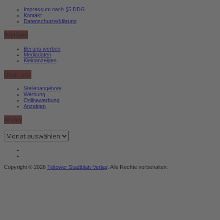
Impressum nach §5 DDG
Kontakt
Datenschutzerklärung
Werben
Bei uns werben
Mediadaten
Kleinanzeigen
Über uns
Stellenangebote
Werbung
Onlinewerbung
Anzeigen
Archiv
Archiv
Copyright © 2026
Teltower Stadtblatt-Verlag
. Alle Rechte vorbehalten.