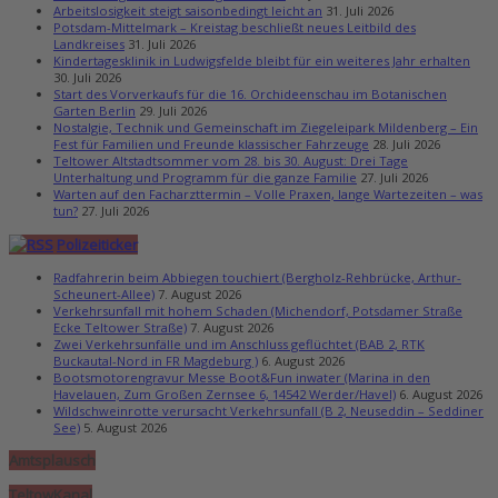
Arbeitslosigkeit steigt saisonbedingt leicht an
31. Juli 2026
Potsdam-Mittelmark – Kreistag beschließt neues Leitbild des
Landkreises
31. Juli 2026
Kindertagesklinik in Ludwigsfelde bleibt für ein weiteres Jahr erhalten
30. Juli 2026
Start des Vorverkaufs für die 16. Orchideenschau im Botanischen
Garten Berlin
29. Juli 2026
Nostalgie, Technik und Gemeinschaft im Ziegeleipark Mildenberg – Ein
Fest für Familien und Freunde klassischer Fahrzeuge
28. Juli 2026
Teltower Altstadtsommer vom 28. bis 30. August: Drei Tage
Unterhaltung und Programm für die ganze Familie
27. Juli 2026
Warten auf den Facharzttermin – Volle Praxen, lange Wartezeiten – was
tun?
27. Juli 2026
Polizeiticker
Radfahrerin beim Abbiegen touchiert (Bergholz-Rehbrücke, Arthur-
Scheunert-Allee)
7. August 2026
Verkehrsunfall mit hohem Schaden (Michendorf, Potsdamer Straße
Ecke Teltower Straße)
7. August 2026
Zwei Verkehrsunfälle und im Anschluss geflüchtet (BAB 2, RTK
Buckautal-Nord in FR Magdeburg )
6. August 2026
Bootsmotorengravur Messe Boot&Fun inwater (Marina in den
Havelauen, Zum Großen Zernsee 6, 14542 Werder/Havel)
6. August 2026
Wildschweinrotte verursacht Verkehrsunfall (B 2, Neuseddin – Seddiner
See)
5. August 2026
Amtsplausch
TeltowKanal