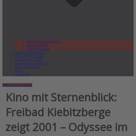
lokal.report abonnieren
Verkaufsstellen
Online Ausgabe
Regional Rundschau
Wirtschaft.Kompakt
Karriereleiter 2026
Gesundheitswegweiser
Bürgerinformation
Shop
Newsletter
Kleinmachnow
Kultur
Kino mit Sternenblick:
Freibad Kiebitzberge
zeigt 2001 – Odyssee im