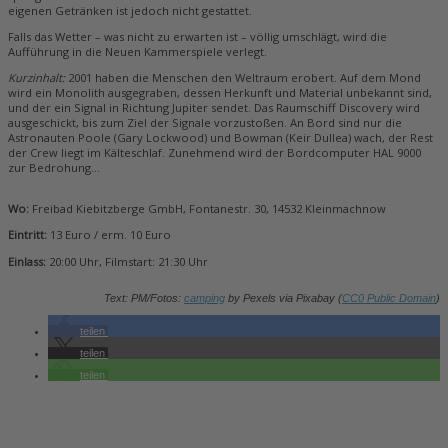
eigenen Getränken ist jedoch nicht gestattet.
Falls das Wetter – was nicht zu erwarten ist – völlig umschlägt, wird die
Aufführung in die Neuen Kammerspiele verlegt.
Kurzinhalt:
2001 haben die Menschen den Weltraum erobert. Auf dem Mond
wird ein Monolith ausgegraben, dessen Herkunft und Material unbekannt sind,
und der ein Signal in Richtung Jupiter sendet. Das Raumschiff Discovery wird
ausgeschickt, bis zum Ziel der Signale vorzustoßen. An Bord sind nur die
Astronauten Poole (Gary Lockwood) und Bowman (Keir Dullea) wach, der Rest
der Crew liegt im Kälteschlaf. Zunehmend wird der Bordcomputer HAL 9000
zur Bedrohung…
Wo:
Freibad Kiebitzberge GmbH, Fontanestr. 30, 14532 Kleinmachnow
Eintritt:
13 Euro / erm. 10 Euro
Einlass:
20:00 Uhr, Filmstart: 21:30 Uhr
Text: PM/Fotos:
camping
by Pexels via Pixabay (
CC0 Public Domain
)
teilen
teilen
teilen