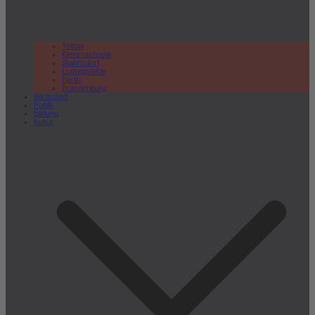
Teltow
Kleinmachnow
Stahnsdorf
Ludwigsfelde
Berlin
Brandenburg
Wirtschaft
Politik
Bildung
Kultur