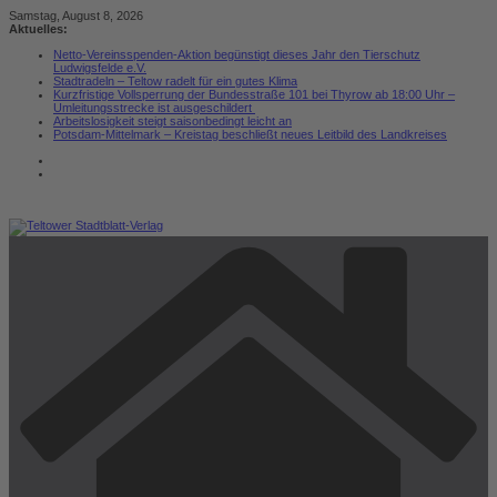
Zum
Samstag, August 8, 2026
Inhalt
Aktuelles:
springen
Netto-Vereinsspenden-Aktion begünstigt dieses Jahr den Tierschutz
Ludwigsfelde e.V.
Stadtradeln – Teltow radelt für ein gutes Klima
Kurzfristige Vollsperrung der Bundesstraße 101 bei Thyrow ab 18:00 Uhr –
Umleitungsstrecke ist ausgeschildert
Arbeitslosigkeit steigt saisonbedingt leicht an
Potsdam-Mittelmark – Kreistag beschließt neues Leitbild des Landkreises