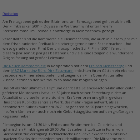
Redaktion
Am Freitagabend gab es den Blutmond, am Samstagabend geht es ab ins All:
Der Filmklassiker 2001 – Odyssee im Weltraum wird unter freiem
Sternenhimmel im Freibad Kiebitzberge in Kleinmachnow gezeigt.
Veranstalter sind die Kammerspiele Kleinmachnow, die auch in diesem Jahr mit
dem frisch sanierten Freibad Kiebitzberge gemeinsame Sache machen. Und
wieso gerade dieser Film? Der philosophische Sci-Fi-Film "2001" feiert in
diesem Jahr sein 50 jähriges Bestehen und viele Kinos zeigen die wunderbare
Originalfassung auf großer Leinwand.
Die Neuen Kammerspiele
in Kooperation mit dem
Freibad Kiebitzberge
und
dem
MBZ Marketing Büro Dirk Zeugmann
möchten ihren Gästen ein ebenso
besonderes Filmerlebnis bieten und zeigen den Film Open Air, um allen
Zuschauer*innen den Weltraum so nahe wie möglich bringen.
Das oft als “der ultimative Trip” und der “beste Science-Ficton-Film aller Zeiten
gefeierte Meisterwerk hat auch 50 Jahre nach seiner Entstehung nichts an
Aktualität und visueller wie visionärer Kraft verloren und gilt in gewisser
Hinsicht als Kubricks zentrales Werk, das mehr Fragen aufwirft, als es
beantwortet. Kubrick wäre am 26.7. übrigens stolze 90 Jahre alt geworden,
insofern können wir auch noch ein Geburtstagsgläschen auf den großartigen
Regisseur heben.
Filmbeginn ist um 21:30 Uhr, Einlass und Einstimmen bei Caipirinha und
sphärischen Filmklängen ab 20:00 Uhr. Es stehen Sitzplätze in Form von
Bierbänken zur Verfügung. Picknickdecke und Picknickkörbchen inklusive
spacigen Snacks sind trotzdem herzlich willkommen. Die Mitnahme von