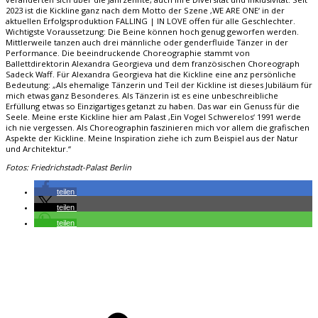
2023 ist die Kickline ganz nach dem Motto der Szene ‚WE ARE ONE‘ in der
aktuellen Erfolgsproduktion FALLING | IN LOVE offen für alle Geschlechter.
Wichtigste Voraussetzung: Die Beine können hoch genug geworfen werden.
Mittlerweile tanzen auch drei männliche oder genderfluide Tänzer in der
Performance. Die beeindruckende Choreographie stammt von
Ballettdirektorin Alexandra Georgieva und dem französischen Choreograph
Sadeck Waff. Für Alexandra Georgieva hat die Kickline eine anz persönliche
Bedeutung: „Als ehemalige Tänzerin und Teil der Kickline ist dieses Jubiläum für
mich etwas ganz Besonderes. Als Tänzerin ist es eine unbeschreibliche
Erfüllung etwas so Einzigartiges getanzt zu haben. Das war ein Genuss für die
Seele. Meine erste Kickline hier am Palast ‚Ein Vogel Schwerelos‘ 1991 werde
ich nie vergessen. Als Choreographin faszinieren mich vor allem die grafischen
Aspekte der Kickline. Meine Inspiration ziehe ich zum Beispiel aus der Natur
und Architektur.“
Fotos: Friedrichstadt-Palast Berlin
teilen
teilen
teilen