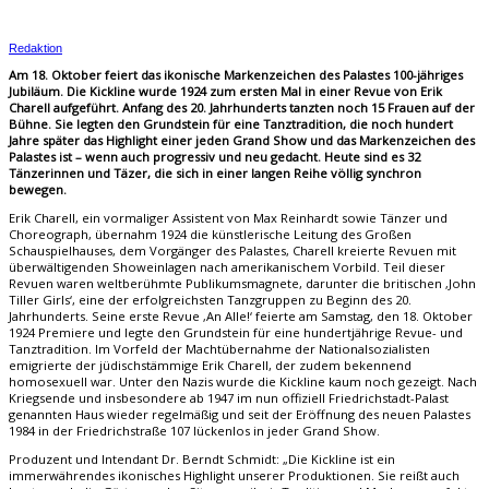
Redaktion
Am 18. Oktober feiert das ikonische Markenzeichen des Palastes 100-jähriges
Jubiläum. Die Kickline wurde 1924 zum ersten Mal in einer Revue von Erik
Charell aufgeführt. Anfang des 20. Jahrhunderts tanzten noch 15 Frauen auf der
Bühne. Sie legten den Grundstein für eine Tanztradition, die noch hundert
Jahre später das Highlight einer jeden Grand Show und das Markenzeichen des
Palastes ist – wenn auch progressiv und neu gedacht. Heute sind es 32
Tänzerinnen und Täzer, die sich in einer langen Reihe völlig synchron
bewegen.
Erik Charell, ein vormaliger Assistent von Max Reinhardt sowie Tänzer und
Choreograph, übernahm 1924 die künstlerische Leitung des Großen
Schauspielhauses, dem Vorgänger des Palastes, Charell kreierte Revuen mit
überwältigenden Showeinlagen nach amerikanischem Vorbild. Teil dieser
Revuen waren weltberühmte Publikumsmagnete, darunter die britischen ‚John
Tiller Girls‘, eine der erfolgreichsten Tanzgruppen zu Beginn des 20.
Jahrhunderts. Seine erste Revue ‚An Alle!‘ feierte am Samstag, den 18. Oktober
1924 Premiere und legte den Grundstein für eine hundertjährige Revue- und
Tanztradition. Im Vorfeld der Machtübernahme der Nationalsozialisten
emigrierte der jüdischstämmige Erik Charell, der zudem bekennend
homosexuell war. Unter den Nazis wurde die Kickline kaum noch gezeigt. Nach
Kriegsende und insbesondere ab 1947 im nun offiziell Friedrichstadt-Palast
genannten Haus wieder regelmäßig und seit der Eröffnung des neuen Palastes
1984 in der Friedrichstraße 107 lückenlos in jeder Grand Show.
Produzent und Intendant Dr. Berndt Schmidt: „Die Kickline ist ein
immerwährendes ikonisches Highlight unserer Produktionen. Sie reißt auch