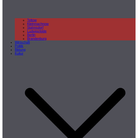
Teltow
Kleinmachnow
Stahnsdorf
Ludwigsfelde
Berlin
Brandenburg
Wirtschaft
Politik
Bildung
Kultur