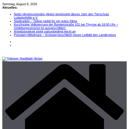
Zum
Samstag, August 8, 2026
Inhalt
Aktuelles:
springen
Netto-Vereinsspenden-Aktion begünstigt dieses Jahr den Tierschutz
Ludwigsfelde e.V.
Stadtradeln – Teltow radelt für ein gutes Klima
Kurzfristige Vollsperrung der Bundesstraße 101 bei Thyrow ab 18:00 Uhr –
Umleitungsstrecke ist ausgeschildert
Arbeitslosigkeit steigt saisonbedingt leicht an
Potsdam-Mittelmark – Kreistag beschließt neues Leitbild des Landkreises