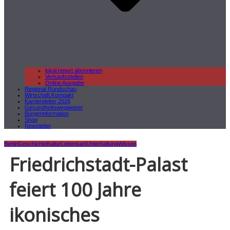
lokal.report abonnieren
Verkaufsstellen
Online Ausgabe
Regional Rundschau
Wirtschaft.Kompakt
Karriereleiter 2026
Gesundheitswegweiser
Bürgerinformation
Shop
Newsletter
Berlin
Geschichte
Kultur
Lebensart
Unterhaltung
Wissen
Friedrichstadt-Palast
feiert 100 Jahre
ikonisches