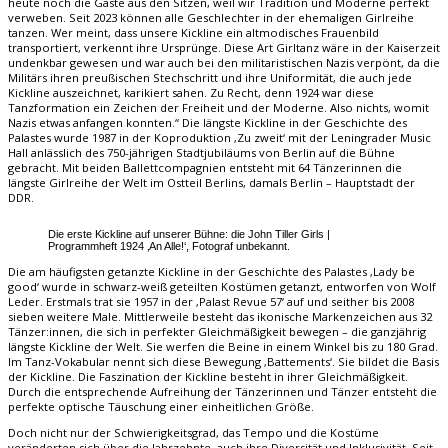
heute noch die Gäste aus den Sitzen, weil wir Tradition und Moderne perfekt
verweben. Seit 2023 können alle Geschlechter in der ehemaligen Girlreihe
tanzen. Wer meint, dass unsere Kickline ein altmodisches Frauenbild
transportiert, verkennt ihre Ursprünge. Diese Art Girltanz wäre in der Kaiserzeit
undenkbar gewesen und war auch bei den militaristischen Nazis verpönt, da die
Militärs ihren preußischen Stechschritt und ihre Uniformität, die auch jede
Kickline auszeichnet, karikiert sahen. Zu Recht, denn 1924 war diese
Tanzformation ein Zeichen der Freiheit und der Moderne. Also nichts, womit
Nazis etwas anfangen konnten.“ Die längste Kickline in der Geschichte des
Palastes wurde 1987 in der Koproduktion ‚Zu zweit‘ mit der Leningrader Music
Hall anlässlich des 750-jährigen Stadtjubiläums von Berlin auf die Bühne
gebracht. Mit beiden Ballettcompagnien entsteht mit 64 Tänzerinnen die
längste Girlreihe der Welt im Ostteil Berlins, damals Berlin – Hauptstadt der
DDR.
Die erste Kickline auf unserer Bühne: die John Tiller Girls |
Programmheft 1924 ‚An Alle!‘, Fotograf unbekannt.
Die am häufigsten getanzte Kickline in der Geschichte des Palastes ‚Lady be
good‘ wurde in schwarz-weiß geteilten Kostümen getanzt, entworfen von Wolf
Leder. Erstmals trat sie 1957 in der ‚Palast Revue 57‘ auf und seither bis 2008
sieben weitere Male. Mittlerweile besteht das ikonische Markenzeichen aus 32
Tänzer:innen, die sich in perfekter Gleichmäßigkeit bewegen – die ganzjährig
längste Kickline der Welt. Sie werfen die Beine in einem Winkel bis zu 180 Grad.
Im Tanz-Vokabular nennt sich diese Bewegung ‚Battements‘. Sie bildet die Basis
der Kickline. Die Faszination der Kickline besteht in ihrer Gleichmäßigkeit.
Durch die entsprechende Aufreihung der Tänzerinnen und Tänzer entsteht die
perfekte optische Täuschung einer einheitlichen Größe.
Doch nicht nur der Schwierigkeitsgrad, das Tempo und die Kostüme
veränderten sich über die Jahrzehnte, auch ihre Diversität und Inklusivität. Seit