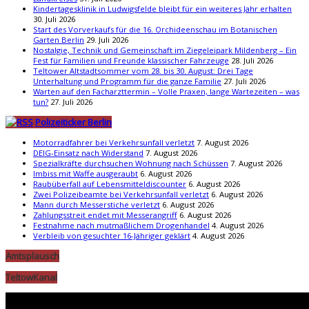
Kindertagesklinik in Ludwigsfelde bleibt für ein weiteres Jahr erhalten
30. Juli 2026
Start des Vorverkaufs für die 16. Orchideenschau im Botanischen
Garten Berlin
29. Juli 2026
Nostalgie, Technik und Gemeinschaft im Ziegeleipark Mildenberg – Ein
Fest für Familien und Freunde klassischer Fahrzeuge
28. Juli 2026
Teltower Altstadtsommer vom 28. bis 30. August: Drei Tage
Unterhaltung und Programm für die ganze Familie
27. Juli 2026
Warten auf den Facharzttermin – Volle Praxen, lange Wartezeiten – was
tun?
27. Juli 2026
Polizeiticker Berlin
Motorradfahrer bei Verkehrsunfall verletzt
7. August 2026
DEIG-Einsatz nach Widerstand
7. August 2026
Spezialkräfte durchsuchen Wohnung nach Schüssen
7. August 2026
Imbiss mit Waffe ausgeraubt
6. August 2026
Raubüberfall auf Lebensmitteldiscounter
6. August 2026
Zwei Polizeibeamte bei Verkehrsunfall verletzt
6. August 2026
Mann durch Messerstiche verletzt
6. August 2026
Zahlungsstreit endet mit Messerangriff
6. August 2026
Festnahme nach mutmaßlichem Drogenhandel
4. August 2026
Verbleib von gesuchter 16-Jähriger geklärt
4. August 2026
Amtsplausch
TeltowKanal