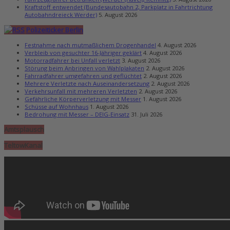
Kraftstoff entwendet (Bundesautobahn 2, Parkplatz in Fahrtrichtung
Autobahndreieck Werder)
5. August 2026
Polizeiticker Berlin
Festnahme nach mutmaßlichem Drogenhandel
4. August 2026
Verbleib von gesuchter 16-Jähriger geklärt
4. August 2026
Motorradfahrer bei Unfall verletzt
3. August 2026
Störung beim Anbringen von Wahlplakaten
2. August 2026
Fahrradfahrer umgefahren und geflüchtet
2. August 2026
Mehrere Verletzte nach Auseinandersetzung
2. August 2026
Verkehrsunfall mit mehreren Verletzten
2. August 2026
Gefährliche Körperverletzung mit Messer
1. August 2026
Schüsse auf Wohnhaus
1. August 2026
Bedrohung mit Messer – DEIG-Einsatz
31. Juli 2026
Amtsplausch
TeltowKanal