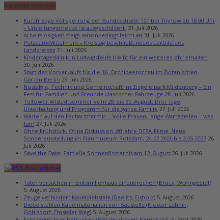
Neueste Beiträge
Kurzfristige Vollsperrung der Bundesstraße 101 bei Thyrow ab 18:00 Uhr
– Umleitungsstrecke ist ausgeschildert
31. Juli 2026
Arbeitslosigkeit steigt saisonbedingt leicht an
31. Juli 2026
Potsdam-Mittelmark – Kreistag beschließt neues Leitbild des
Landkreises
31. Juli 2026
Kindertagesklinik in Ludwigsfelde bleibt für ein weiteres Jahr erhalten
30. Juli 2026
Start des Vorverkaufs für die 16. Orchideenschau im Botanischen
Garten Berlin
29. Juli 2026
Nostalgie, Technik und Gemeinschaft im Ziegeleipark Mildenberg – Ein
Fest für Familien und Freunde klassischer Fahrzeuge
28. Juli 2026
Teltower Altstadtsommer vom 28. bis 30. August: Drei Tage
Unterhaltung und Programm für die ganze Familie
27. Juli 2026
Warten auf den Facharzttermin – Volle Praxen, lange Wartezeiten – was
tun?
27. Juli 2026
Ohne Frühstück. Ohne Diskussion. 80 Jahre DEFA-Filme: Neue
Sonderausstellung im Filmmuseum Potsdam, 24.07.2026 bis 2.05.2027
26.
Juli 2026
Save the Date: Partielle Sonnenfinsternis am 12. August
26. Juli 2026
Polizeiticker
Täter versuchen in Einfamilienhaus einzubrechen (Brück, Wohngebiet)
5. August 2026
Zeuge verhindert Kabeldiebstahl (Beelitz, Elsholz)
5. August 2026
Diebe stehlen Kabelmaterialien von Baustelle (Kloster Lehnin,
Göhlsdorf, Emstaler Weg)
5. August 2026
Fahrzeugführer betrunken (Werder (Havel), Kemnitz)
5. August 2026