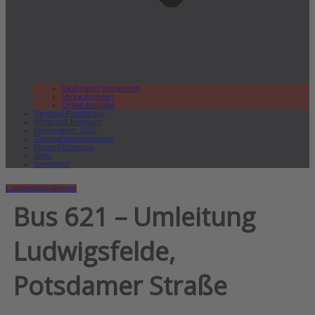
lokal.report abonnieren
Verkaufsstellen
Online Ausgabe
Regional Rundschau
Wirtschaft.Kompakt
Karriereleiter 2026
Gesundheitswegweiser
Bürgerinformation
Shop
Newsletter
Ludwigsfelde
Verkehr
Bus 621 – Umleitung
Ludwigsfelde,
Potsdamer Straße