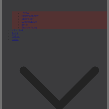
Teltow
Kleinmachnow
Stahnsdorf
Ludwigsfelde
Berlin
Brandenburg
Wirtschaft
Politik
Bildung
Kultur