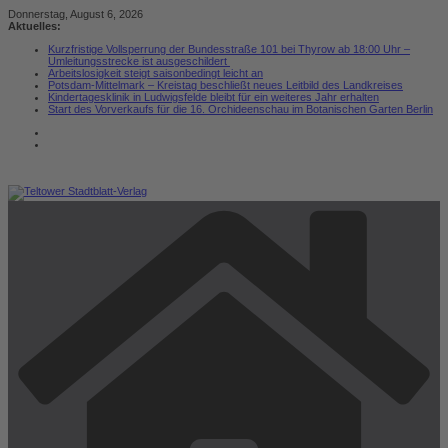
Zum
Donnerstag, August 6, 2026
Inhalt
Aktuelles:
springen
Kurzfristige Vollsperrung der Bundesstraße 101 bei Thyrow ab 18:00 Uhr –
Umleitungsstrecke ist ausgeschildert
Arbeitslosigkeit steigt saisonbedingt leicht an
Potsdam-Mittelmark – Kreistag beschließt neues Leitbild des Landkreises
Kindertagesklinik in Ludwigsfelde bleibt für ein weiteres Jahr erhalten
Start des Vorverkaufs für die 16. Orchideenschau im Botanischen Garten Berlin