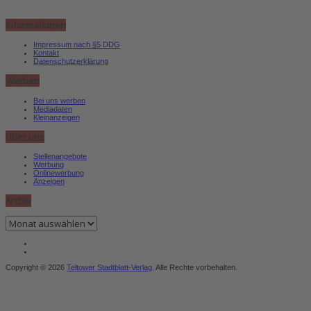
Informationen
Impressum nach §5 DDG
Kontakt
Datenschutzerklärung
Werben
Bei uns werben
Mediadaten
Kleinanzeigen
Über uns
Stellenangebote
Werbung
Onlinewerbung
Anzeigen
Archiv
Archiv
Copyright © 2026
Teltower Stadtblatt-Verlag
. Alle Rechte vorbehalten.