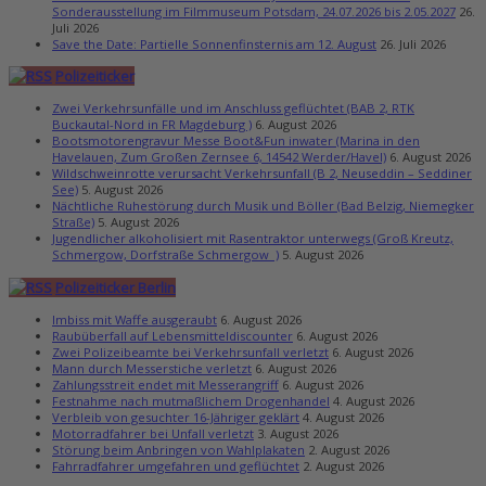
Sonderausstellung im Filmmuseum Potsdam, 24.07.2026 bis 2.05.2027
26.
Juli 2026
Save the Date: Partielle Sonnenfinsternis am 12. August
26. Juli 2026
Polizeiticker
Zwei Verkehrsunfälle und im Anschluss geflüchtet (BAB 2, RTK
Buckautal-Nord in FR Magdeburg )
6. August 2026
Bootsmotorengravur Messe Boot&Fun inwater (Marina in den
Havelauen, Zum Großen Zernsee 6, 14542 Werder/Havel)
6. August 2026
Wildschweinrotte verursacht Verkehrsunfall (B 2, Neuseddin – Seddiner
See)
5. August 2026
Nächtliche Ruhestörung durch Musik und Böller (Bad Belzig, Niemegker
Straße)
5. August 2026
Jugendlicher alkoholisiert mit Rasentraktor unterwegs (Groß Kreutz,
Schmergow, Dorfstraße Schmergow )
5. August 2026
Polizeiticker Berlin
Imbiss mit Waffe ausgeraubt
6. August 2026
Raubüberfall auf Lebensmitteldiscounter
6. August 2026
Zwei Polizeibeamte bei Verkehrsunfall verletzt
6. August 2026
Mann durch Messerstiche verletzt
6. August 2026
Zahlungsstreit endet mit Messerangriff
6. August 2026
Festnahme nach mutmaßlichem Drogenhandel
4. August 2026
Verbleib von gesuchter 16-Jähriger geklärt
4. August 2026
Motorradfahrer bei Unfall verletzt
3. August 2026
Störung beim Anbringen von Wahlplakaten
2. August 2026
Fahrradfahrer umgefahren und geflüchtet
2. August 2026