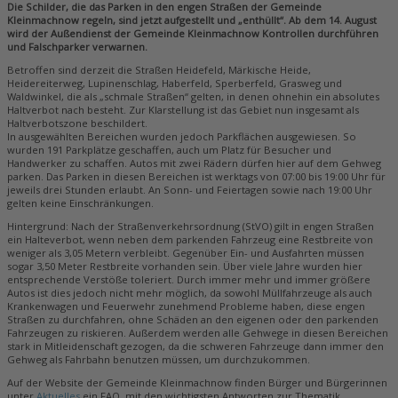
Die Schilder, die das Parken in den engen Straßen der Gemeinde
Kleinmachnow regeln, sind jetzt aufgestellt und „enthüllt“. Ab dem 14. August
wird der Außendienst der Gemeinde Kleinmachnow Kontrollen durchführen
und Falschparker verwarnen.
Betroffen sind derzeit die Straßen Heidefeld, Märkische Heide,
Heidereiterweg, Lupinenschlag, Haberfeld, Sperberfeld, Grasweg und
Waldwinkel, die als „schmale Straßen“ gelten, in denen ohnehin ein absolutes
Haltverbot nach besteht. Zur Klarstellung ist das Gebiet nun insgesamt als
Haltverbotszone beschildert.
In ausgewählten Bereichen wurden jedoch Parkflächen ausgewiesen. So
wurden 191 Parkplätze geschaffen, auch um Platz für Besucher und
Handwerker zu schaffen. Autos mit zwei Rädern dürfen hier auf dem Gehweg
parken. Das Parken in diesen Bereichen ist werktags von 07:00 bis 19:00 Uhr für
jeweils drei Stunden erlaubt. An Sonn- und Feiertagen sowie nach 19:00 Uhr
gelten keine Einschränkungen.
Hintergrund: Nach der Straßenverkehrsordnung (StVO) gilt in engen Straßen
ein Halteverbot, wenn neben dem parkenden Fahrzeug eine Restbreite von
weniger als 3,05 Metern verbleibt. Gegenüber Ein- und Ausfahrten müssen
sogar 3,50 Meter Restbreite vorhanden sein. Über viele Jahre wurden hier
entsprechende Verstöße toleriert. Durch immer mehr und immer größere
Autos ist dies jedoch nicht mehr möglich, da sowohl Müllfahrzeuge als auch
Krankenwagen und Feuerwehr zunehmend Probleme haben, diese engen
Straßen zu durchfahren, ohne Schäden an den eigenen oder den parkenden
Fahrzeugen zu riskieren. Außerdem werden alle Gehwege in diesen Bereichen
stark in Mitleidenschaft gezogen, da die schweren Fahrzeuge dann immer den
Gehweg als Fahrbahn benutzen müssen, um durchzukommen.
Auf der Website der Gemeinde Kleinmachnow finden Bürger und Bürgerinnen
unter
Aktuelles
ein FAQ, mit den wichtigsten Antworten zur Thematik.