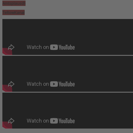
Amtsplausch
TeltowKanal