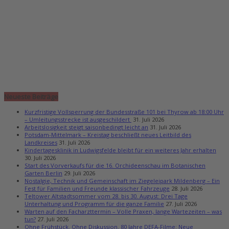
Neueste Beiträge
Kurzfristige Vollsperrung der Bundesstraße 101 bei Thyrow ab 18:00 Uhr
– Umleitungsstrecke ist ausgeschildert
31. Juli 2026
Arbeitslosigkeit steigt saisonbedingt leicht an
31. Juli 2026
Potsdam-Mittelmark – Kreistag beschließt neues Leitbild des
Landkreises
31. Juli 2026
Kindertagesklinik in Ludwigsfelde bleibt für ein weiteres Jahr erhalten
30. Juli 2026
Start des Vorverkaufs für die 16. Orchideenschau im Botanischen
Garten Berlin
29. Juli 2026
Nostalgie, Technik und Gemeinschaft im Ziegeleipark Mildenberg – Ein
Fest für Familien und Freunde klassischer Fahrzeuge
28. Juli 2026
Teltower Altstadtsommer vom 28. bis 30. August: Drei Tage
Unterhaltung und Programm für die ganze Familie
27. Juli 2026
Warten auf den Facharzttermin – Volle Praxen, lange Wartezeiten – was
tun?
27. Juli 2026
Ohne Frühstück. Ohne Diskussion. 80 Jahre DEFA-Filme: Neue