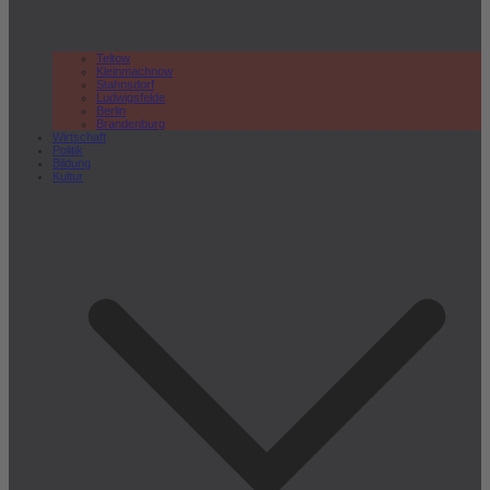
Teltow
Kleinmachnow
Stahnsdorf
Ludwigsfelde
Berlin
Brandenburg
Wirtschaft
Politik
Bildung
Kultur