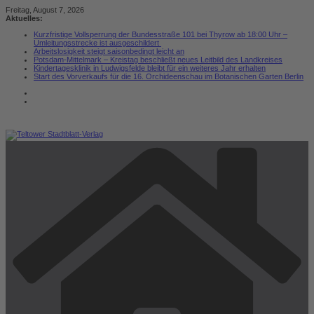
Zum
Freitag, August 7, 2026
Inhalt
Aktuelles:
springen
Kurzfristige Vollsperrung der Bundesstraße 101 bei Thyrow ab 18:00 Uhr –
Umleitungsstrecke ist ausgeschildert
Arbeitslosigkeit steigt saisonbedingt leicht an
Potsdam-Mittelmark – Kreistag beschließt neues Leitbild des Landkreises
Kindertagesklinik in Ludwigsfelde bleibt für ein weiteres Jahr erhalten
Start des Vorverkaufs für die 16. Orchideenschau im Botanischen Garten Berlin