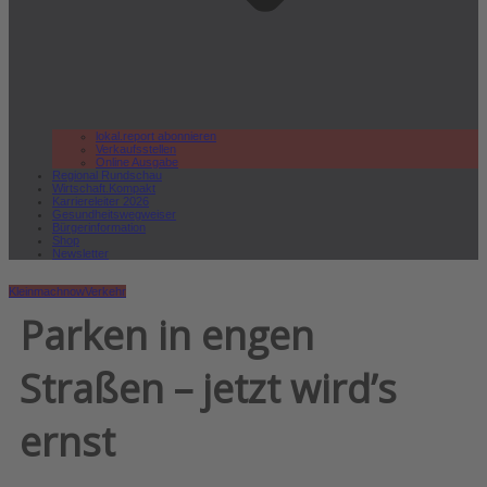
lokal.report abonnieren
Verkaufsstellen
Online Ausgabe
Regional Rundschau
Wirtschaft.Kompakt
Karriereleiter 2026
Gesundheitswegweiser
Bürgerinformation
Shop
Newsletter
Kleinmachnow
Verkehr
Parken in engen
Straßen – jetzt wird’s
ernst