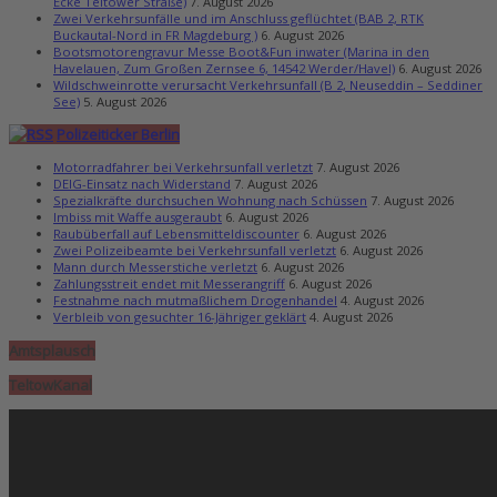
Ecke Teltower Straße)
7. August 2026
Zwei Verkehrsunfälle und im Anschluss geflüchtet (BAB 2, RTK
Buckautal-Nord in FR Magdeburg )
6. August 2026
Bootsmotorengravur Messe Boot&Fun inwater (Marina in den
Havelauen, Zum Großen Zernsee 6, 14542 Werder/Havel)
6. August 2026
Wildschweinrotte verursacht Verkehrsunfall (B 2, Neuseddin – Seddiner
See)
5. August 2026
Polizeiticker Berlin
Motorradfahrer bei Verkehrsunfall verletzt
7. August 2026
DEIG-Einsatz nach Widerstand
7. August 2026
Spezialkräfte durchsuchen Wohnung nach Schüssen
7. August 2026
Imbiss mit Waffe ausgeraubt
6. August 2026
Raubüberfall auf Lebensmitteldiscounter
6. August 2026
Zwei Polizeibeamte bei Verkehrsunfall verletzt
6. August 2026
Mann durch Messerstiche verletzt
6. August 2026
Zahlungsstreit endet mit Messerangriff
6. August 2026
Festnahme nach mutmaßlichem Drogenhandel
4. August 2026
Verbleib von gesuchter 16-Jähriger geklärt
4. August 2026
Amtsplausch
TeltowKanal