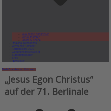
lokal.report abonnieren
Verkaufsstellen
Online Ausgabe
Regional Rundschau
Wirtschaft.Kompakt
Karriereleiter 2026
Gesundheitswegweiser
Bürgerinformation
Shop
Newsletter
Berlin
Brandenburg
Kultur
test
„Jesus Egon Christus“
auf der 71. Berlinale