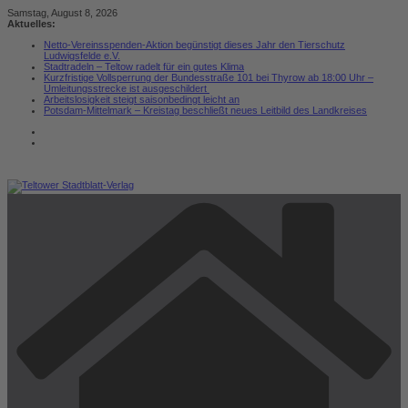
Zum
Samstag, August 8, 2026
Inhalt
Aktuelles:
springen
Netto-Vereinsspenden-Aktion begünstigt dieses Jahr den Tierschutz
Ludwigsfelde e.V.
Stadtradeln – Teltow radelt für ein gutes Klima
Kurzfristige Vollsperrung der Bundesstraße 101 bei Thyrow ab 18:00 Uhr –
Umleitungsstrecke ist ausgeschildert
Arbeitslosigkeit steigt saisonbedingt leicht an
Potsdam-Mittelmark – Kreistag beschließt neues Leitbild des Landkreises