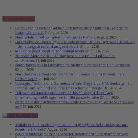
Neueste Beiträge
Netto-Vereinsspenden-Aktion begünstigt dieses Jahr den Tierschutz
Ludwigsfelde e.V.
7. August 2026
Stadtradeln – Teltow radelt für ein gutes Klima
7. August 2026
Kurzfristige Vollsperrung der Bundesstraße 101 bei Thyrow ab 18:00 Uhr
– Umleitungsstrecke ist ausgeschildert
31. Juli 2026
Arbeitslosigkeit steigt saisonbedingt leicht an
31. Juli 2026
Potsdam-Mittelmark – Kreistag beschließt neues Leitbild des
Landkreises
31. Juli 2026
Kindertagesklinik in Ludwigsfelde bleibt für ein weiteres Jahr erhalten
30. Juli 2026
Start des Vorverkaufs für die 16. Orchideenschau im Botanischen
Garten Berlin
29. Juli 2026
Nostalgie, Technik und Gemeinschaft im Ziegeleipark Mildenberg – Ein
Fest für Familien und Freunde klassischer Fahrzeuge
28. Juli 2026
Teltower Altstadtsommer vom 28. bis 30. August: Drei Tage
Unterhaltung und Programm für die ganze Familie
27. Juli 2026
Warten auf den Facharzttermin – Volle Praxen, lange Wartezeiten – was
tun?
27. Juli 2026
Polizeiticker
Radfahrerin beim Abbiegen touchiert (Bergholz-Rehbrücke, Arthur-
Scheunert-Allee)
7. August 2026
Verkehrsunfall mit hohem Schaden (Michendorf, Potsdamer Straße