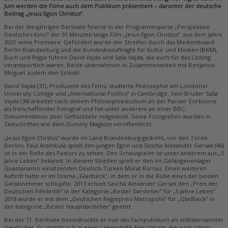
Juni werden die Filme auch dem Publikum präsentiert – darunter der deutsche
Beitrag „Jesus Egon Christus“.
Bei der diesjährigen Berlinale feierte in der Programmsparte „Perspektive
Deutsches Kino“ der 51 Minuten lange Film „Jesus Egon Christus“ aus dem Jahre
2021 seine Premiere. Gefördert wurde der Streifen durch das Medienboard
Berlin Brandenburg und die Bundesbeauftragte für Kultur und Medien (BKM),
Buch und Regie führen David Vajda und Saša Vajda, die auch für das Casting
verantwortlich waren. Beide übernahmen in Zusammenarbeit mit Benjamin
Mirguet zudem den Schnitt.
David Vajda (31), Produzent des Films, studierte Philosophie am Londoner
University College und „International Politics“ in Cambridge. Sein Bruder Saša
Vajda (34) arbeitet nach seinem Philosophiestudium an der Pariser Sorbonne
als freischaffender Fotograf und hat unter anderem an einer BBC-
Dokumentation über Geflüchtete mitgewirkt. Seine Fotografien wurden in
Zeitschriften wie dem Dummy Magazin veröffentlicht.
„Jesus Egon Chrstus“ wurde im Land Brandenburg gedreht, vor den Toren
Berlins. Paul Arambula spielt den jungen Egon und Sascha Alexander Gersak (46)
ist in der Rolle des Pastors zu sehen. Den Schauspieler ist unter anderem aus „5
Jahre Leben“ bekannt: In diesem Streifen spielt er den im Gefangenenlager
Guantanamo einsitzenden Deutsch-Türken Murat Kurnaz. Einen weiteren
Auftritt hatte er im Drama „Gladbeck“, in dem er in die Rolle eines der beiden
Geiselnehmer schlüpfte. 2013 erhielt Sascha Alexander Gersak den „Preis der
Deutschen Filmkritik“ in der Kategorie „Bester Darsteller“ für „5 Jahre Leben“.
2018 wurde er mit dem „Deutschen Regiepreis Metropolis“ für „Gladbeck“ in
der Kategorie „Bester Hauptdarsteller“ geehrt.
Bei der 71. Berlinale beeindruckte er nun das Fachpublikum als selbsternannter
Geistlicher. Er umgibt sich in einer Lebenshilfe-Einrichtung, die auch schon