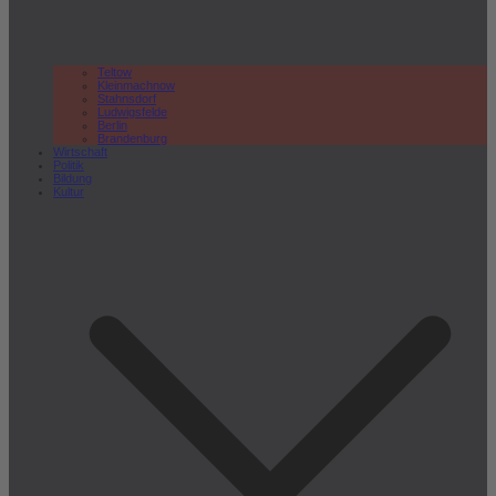
Teltow
Kleinmachnow
Stahnsdorf
Ludwigsfelde
Berlin
Brandenburg
Wirtschaft
Politik
Bildung
Kultur