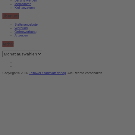
Bei uns werben
Mediadaten
Kleinanzeigen
Über uns
Stellenangebote
Werbung
Onlinewerbung
Anzeigen
Archiv
Archiv
Copyright © 2026
Teltower Stadtblatt-Verlag
. Alle Rechte vorbehalten.