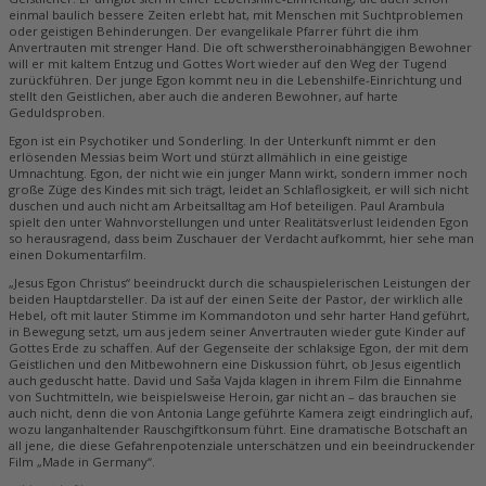
einmal baulich bessere Zeiten erlebt hat, mit Menschen mit Suchtproblemen
oder geistigen Behinderungen. Der evangelikale Pfarrer führt die ihm
Anvertrauten mit strenger Hand. Die oft schwerstheroinabhängigen Bewohner
will er mit kaltem Entzug und Gottes Wort wieder auf den Weg der Tugend
zurückführen. Der junge Egon kommt neu in die Lebenshilfe-Einrichtung und
stellt den Geistlichen, aber auch die anderen Bewohner, auf harte
Geduldsproben.
Egon ist ein Psychotiker und Sonderling. In der Unterkunft nimmt er den
erlösenden Messias beim Wort und stürzt allmählich in eine geistige
Umnachtung. Egon, der nicht wie ein junger Mann wirkt, sondern immer noch
große Züge des Kindes mit sich trägt, leidet an Schlaflosigkeit, er will sich nicht
duschen und auch nicht am Arbeitsalltag am Hof beteiligen. Paul Arambula
spielt den unter Wahnvorstellungen und unter Realitätsverlust leidenden Egon
so herausragend, dass beim Zuschauer der Verdacht aufkommt, hier sehe man
einen Dokumentarfilm.
„Jesus Egon Christus“ beeindruckt durch die schauspielerischen Leistungen der
beiden Hauptdarsteller. Da ist auf der einen Seite der Pastor, der wirklich alle
Hebel, oft mit lauter Stimme im Kommandoton und sehr harter Hand geführt,
in Bewegung setzt, um aus jedem seiner Anvertrauten wieder gute Kinder auf
Gottes Erde zu schaffen. Auf der Gegenseite der schlaksige Egon, der mit dem
Geistlichen und den Mitbewohnern eine Diskussion führt, ob Jesus eigentlich
auch geduscht hatte. David und Saša Vajda klagen in ihrem Film die Einnahme
von Suchtmitteln, wie beispielsweise Heroin, gar nicht an – das brauchen sie
auch nicht, denn die von Antonia Lange geführte Kamera zeigt eindringlich auf,
wozu langanhaltender Rauschgiftkonsum führt. Eine dramatische Botschaft an
all jene, die diese Gefahrenpotenziale unterschätzen und ein beeindruckender
Film „Made in Germany“.