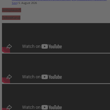
See)
5. August 2026
Amtsplausch
TeltowKanal