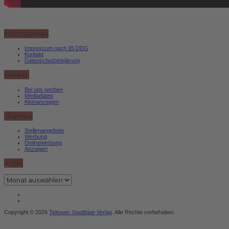
Informationen
Impressum nach §5 DDG
Kontakt
Datenschutzerklärung
Werben
Bei uns werben
Mediadaten
Kleinanzeigen
Über uns
Stellenangebote
Werbung
Onlinewerbung
Anzeigen
Archiv
Archiv
Copyright © 2026
Teltower Stadtblatt-Verlag
. Alle Rechte vorbehalten.