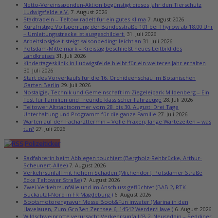
Netto-Vereinsspenden-Aktion begünstigt dieses Jahr den Tierschutz
Ludwigsfelde e.V.
7. August 2026
Stadtradeln – Teltow radelt für ein gutes Klima
7. August 2026
Kurzfristige Vollsperrung der Bundesstraße 101 bei Thyrow ab 18:00 Uhr
– Umleitungsstrecke ist ausgeschildert
31. Juli 2026
Arbeitslosigkeit steigt saisonbedingt leicht an
31. Juli 2026
Potsdam-Mittelmark – Kreistag beschließt neues Leitbild des
Landkreises
31. Juli 2026
Kindertagesklinik in Ludwigsfelde bleibt für ein weiteres Jahr erhalten
30. Juli 2026
Start des Vorverkaufs für die 16. Orchideenschau im Botanischen
Garten Berlin
29. Juli 2026
Nostalgie, Technik und Gemeinschaft im Ziegeleipark Mildenberg – Ein
Fest für Familien und Freunde klassischer Fahrzeuge
28. Juli 2026
Teltower Altstadtsommer vom 28. bis 30. August: Drei Tage
Unterhaltung und Programm für die ganze Familie
27. Juli 2026
Warten auf den Facharzttermin – Volle Praxen, lange Wartezeiten – was
tun?
27. Juli 2026
Polizeiticker
Radfahrerin beim Abbiegen touchiert (Bergholz-Rehbrücke, Arthur-
Scheunert-Allee)
7. August 2026
Verkehrsunfall mit hohem Schaden (Michendorf, Potsdamer Straße
Ecke Teltower Straße)
7. August 2026
Zwei Verkehrsunfälle und im Anschluss geflüchtet (BAB 2, RTK
Buckautal-Nord in FR Magdeburg )
6. August 2026
Bootsmotorengravur Messe Boot&Fun inwater (Marina in den
Havelauen, Zum Großen Zernsee 6, 14542 Werder/Havel)
6. August 2026
Wildschweinrotte verursacht Verkehrsunfall (B 2, Neuseddin – Seddiner