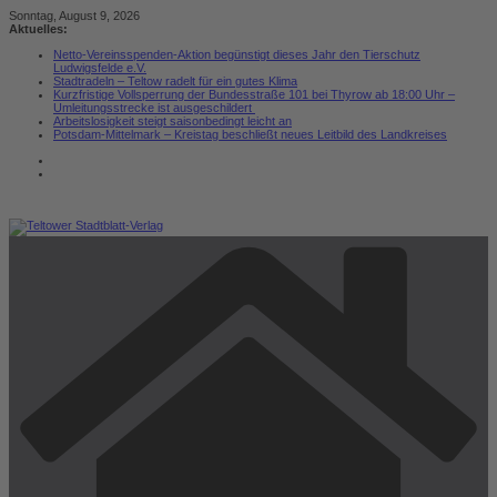
Zum
Sonntag, August 9, 2026
Inhalt
Aktuelles:
springen
Netto-Vereinsspenden-Aktion begünstigt dieses Jahr den Tierschutz
Ludwigsfelde e.V.
Stadtradeln – Teltow radelt für ein gutes Klima
Kurzfristige Vollsperrung der Bundesstraße 101 bei Thyrow ab 18:00 Uhr –
Umleitungsstrecke ist ausgeschildert
Arbeitslosigkeit steigt saisonbedingt leicht an
Potsdam-Mittelmark – Kreistag beschließt neues Leitbild des Landkreises