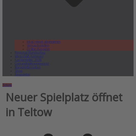
lokal.report abonnieren
Verkaufsstellen
Online Ausgabe
Regional Rundschau
Wirtschaft.Kompakt
Karriereleiter 2026
Gesundheitswegweiser
Bürgerinformation
Shop
Newsletter
Teltow
Neuer Spielplatz öffnet
in Teltow