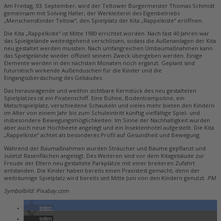
Am Freitag, 03. September, wird der Teltower Bürgermeister Thomas Schmidt
gemeinsam mit Solveig Haller, der Werkleiterin des Eigenbetriebs
„MenschensKinder Teltow“, den Spielplatz der Kita „Rappelkiste“ eröffnen.
Die Kita „Rappelkiste“ ist Mitte 1980 errichtet worden. Nach fast 40 Jahren war
das Spielgelände weitestgehend verschlissen, sodass die Außenanlagen der Kita
neu gestaltet werden mussten. Nach umfangreichen Umbaumaßnahmen kann
das Spielgelände wieder offiziell seinem Zweck übergeben werden. Einige
Elemente werden in den nächsten Monaten noch ergänzt. Geplant sind
futuristisch wirkende Außenduschen für die Kinder und die
Eingangsüberdachung des Gebäudes.
Das herausragende und weithin sichtbare Kernstück des neu gestalteten
Spielplatzes ist ein Piratenschiff. Eine Bühne, Bodentrampoline, ein
Matschspielplatz, verschiedene Schaukeln und vieles mehr bieten den Kindern
im Alter von einem Jahr bis zum Schuleintritt künftig vielfältige Spiel- und
insbesondere Bewegungsmöglichkeiten. Im Sinne der Nachhaltigkeit wurden
aber auch neue Hochbeete angelegt und ein Insektenhotel aufgestellt. Die Kita
„Rappelkiste“ achtet als besonderes Profil auf Gesundheit und Bewegung.
Während der Baumaßnahmen wurden Sträucher und Bäume gepflanzt und
zuletzt Rasenflächen angelegt. Des Weiteren sind vor dem Kitagebäude zur
Freude der Eltern neu gestaltete Parkplätze mit einer breiteren Zufahrt
entstanden. Die Kinder haben bereits einen Praxistest gemacht, denn der
weiträumige Spielplatz wird bereits seit Mitte Juni von den Kindern genutzt.
PM
Symbolbild: Pixabay.com
teilen
teilen