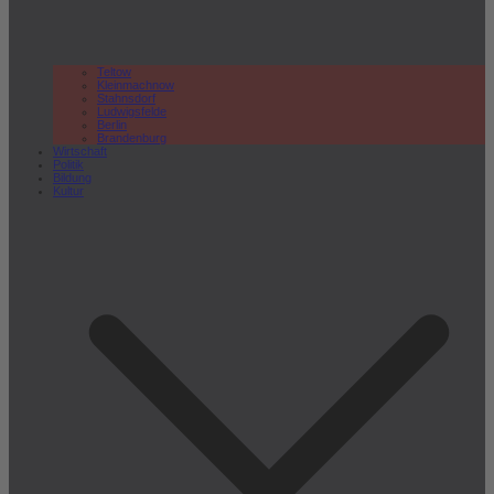
Teltow
Kleinmachnow
Stahnsdorf
Ludwigsfelde
Berlin
Brandenburg
Wirtschaft
Politik
Bildung
Kultur