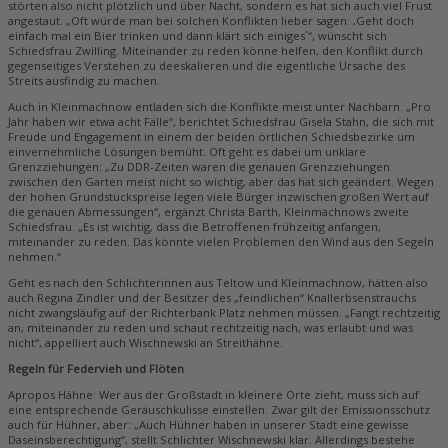
störten also nicht plötzlich und über Nacht, sondern es hat sich auch viel Frust
angestaut. „Oft würde man bei solchen Konflikten lieber sagen: ,Geht doch
einfach mal ein Bier trinken und dann klärt sich einiges´“, wünscht sich
Schiedsfrau Zwilling. Miteinander zu reden könne helfen, den Konflikt durch
gegenseitiges Verstehen zu deeskalieren und die eigentliche Ursache des
Streits ausfindig zu machen.
Auch in Kleinmachnow entladen sich die Konflikte meist unter Nachbarn. „Pro
Jahr haben wir etwa acht Fälle“, berichtet Schiedsfrau Gisela Stahn, die sich mit
Freude und Engagement in einem der beiden örtlichen Schiedsbezirke um
einvernehmliche Lösungen bemüht. Oft geht es dabei um unklare
Grenzziehungen: „Zu DDR-Zeiten waren die genauen Grenzziehungen
zwischen den Garten meist nicht so wichtig, aber das hat sich geändert. Wegen
der hohen Grundstückspreise legen viele Bürger inzwischen großen Wert auf
die genauen Abmessungen“, ergänzt Christa Barth, Kleinmachnows zweite
Schiedsfrau. „Es ist wichtig, dass die Betroffenen frühzeitig anfangen,
miteinander zu reden. Das könnte vielen Problemen den Wind aus den Segeln
nehmen.“
Geht es nach den Schlichterinnen aus Teltow und Kleinmachnow, hätten also
auch Regina Zindler und der Besitzer des „feindlichen“ Knallerbsenstrauchs
nicht zwangsläufig auf der Richterbank Platz nehmen müssen. „Fangt rechtzeitig
an, miteinander zu reden und schaut rechtzeitig nach, was erlaubt und was
nicht“, appelliert auch Wischnewski an Streithähne.
Regeln für Federvieh und Flöten
Apropos Hähne: Wer aus der Großstadt in kleinere Orte zieht, muss sich auf
eine entsprechende Geräuschkulisse einstellen. Zwar gilt der Emissionsschutz
auch für Hühner, aber: „Auch Hühner haben in unserer Stadt eine gewisse
Daseinsberechtigung“, stellt Schlichter Wischnewski klar. Allerdings bestehe