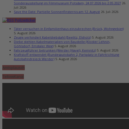
Sonderausstellung im Filmmuseum Potsdam, 24.07.2026 bis 2.05.2027
26.
Juli 2026
Save the Date: Partielle Sonnenfinsternis am 12. August
26. Juli 2026
Polizeiticker
Täter versuchen in Einfamilienhaus einzubrechen (Brück, Wohngebiet)
5. August 2026
Zeuge verhindert Kabeldiebstahl (Beelitz, Elsholz)
5. August 2026
Diebe stehlen Kabelmaterialien von Baustelle (Kloster Lehnin,
Göhlsdorf, Emstaler Weg)
5. August 2026
Fahrzeugführer betrunken (Werder (Havel), Kemnitz)
5. August 2026
Kraftstoff entwendet (Bundesautobahn 2, Parkplatz in Fahrtrichtung
Autobahndreieck Werder)
5. August 2026
Amtsplausch
TeltowKanal