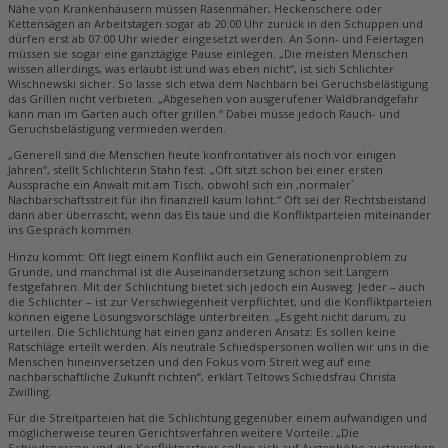
Nähe von Krankenhäusern müssen Rasenmäher, Heckenschere oder
Kettensägen an Arbeitstagen sogar ab 20:00 Uhr zurück in den Schuppen und
dürfen erst ab 07:00 Uhr wieder eingesetzt werden. An Sonn- und Feiertagen
müssen sie sogar eine ganztägige Pause einlegen. „Die meisten Menschen
wissen allerdings, was erlaubt ist und was eben nicht“, ist sich Schlichter
Wischnewski sicher. So lasse sich etwa dem Nachbarn bei Geruchsbelästigung
das Grillen nicht verbieten. „Abgesehen von ausgerufener Waldbrandgefahr
kann man im Garten auch öfter grillen.“ Dabei müsse jedoch Rauch- und
Geruchsbelästigung vermieden werden.
„Generell sind die Menschen heute konfrontativer als noch vor einigen
Jahren“, stellt Schlichterin Stahn fest. „Oft sitzt schon bei einer ersten
Aussprache ein Anwalt mit am Tisch, obwohl sich ein ,normaler´
Nachbarschaftsstreit für ihn finanziell kaum lohnt.“ Oft sei der Rechtsbeistand
dann aber überrascht, wenn das Eis taue und die Konfliktparteien miteinander
ins Gespräch kommen.
Hinzu kommt: Oft liegt einem Konflikt auch ein Generationenproblem zu
Grunde, und manchmal ist die Auseinandersetzung schon seit Langem
festgefahren. Mit der Schlichtung bietet sich jedoch ein Ausweg: Jeder – auch
die Schlichter – ist zur Verschwiegenheit verpflichtet, und die Konfliktparteien
können eigene Lösungsvorschläge unterbreiten. „Es geht nicht darum, zu
urteilen. Die Schlichtung hat einen ganz anderen Ansatz: Es sollen keine
Ratschläge erteilt werden. Als neutrale Schiedspersonen wollen wir uns in die
Menschen hineinversetzen und den Fokus vom Streit weg auf eine
nachbarschaftliche Zukunft richten“, erklärt Teltows Schiedsfrau Christa
Zwilling.
Für die Streitparteien hat die Schlichtung gegenüber einem aufwändigen und
möglicherweise teuren Gerichtsverfahren weitere Vorteile: „Die
Schiedsperson und die Konfliktpartner sollen sich auf Augenhöhe austauschen.