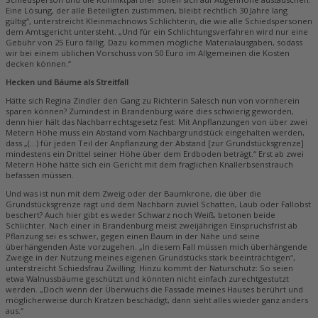
Eine Lösung, der alle Beteiligten zustimmen, bleibt rechtlich 30 Jahre lang
gültig“, unterstreicht Kleinmachnows Schlichterin, die wie alle Schiedspersonen
dem Amtsgericht untersteht. „Und für ein Schlichtungsverfahren wird nur eine
Gebühr von 25 Euro fällig. Dazu kommen mögliche Materialausgaben, sodass
wir bei einem üblichen Vorschuss von 50 Euro im Allgemeinen die Kosten
decken können.“
Hecken und Bäume als Streitfall
Hätte sich Regina Zindler den Gang zu Richterin Salesch nun von vornherein
sparen können? Zumindest in Brandenburg wäre dies schwierig geworden,
denn hier hält das Nachbarrechtsgesetz fest: Mit Anpflanzungen von über zwei
Metern Höhe muss ein Abstand vom Nachbargrundstück eingehalten werden,
dass „(…) für jeden Teil der Anpflanzung der Abstand [zur Grundstücksgrenze]
mindestens ein Drittel seiner Höhe über dem Erdboden beträgt.“ Erst ab zwei
Metern Höhe hätte sich ein Gericht mit dem fraglichen Knallerbsenstrauch
befassen müssen.
Und was ist nun mit dem Zweig oder der Baumkrone, die über die
Grundstücksgrenze ragt und dem Nachbarn zuviel Schatten, Laub oder Fallobst
beschert? Auch hier gibt es weder Schwarz noch Weiß, betonen beide
Schlichter. Nach einer in Brandenburg meist zweijährigen Einspruchsfrist ab
Pflanzung sei es schwer, gegen einen Baum in der Nähe und seine
überhängenden Äste vorzugehen. „In diesem Fall müssen mich überhängende
Zweige in der Nutzung meines eigenen Grundstücks stark beeinträchtigen“,
unterstreicht Schiedsfrau Zwilling. Hinzu kommt der Naturschutz: So seien
etwa Walnussbäume geschützt und könnten nicht einfach zurechtgestutzt
werden. „Doch wenn der Überwuchs die Fassade meines Hauses berührt und
möglicherweise durch Kratzen beschädigt, dann sieht alles wieder ganz anders
aus.“