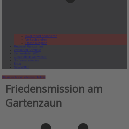
lokal.report abonnieren
Verkaufsstellen
Online Ausgabe
Regional Rundschau
Wirtschaft.Kompakt
Karriereleiter 2026
Gesundheitswegweiser
Bürgerinformation
Shop
Newsletter
Kleinmachnow
Lebensart
Teltow
Friedensmission am
Gartenzaun