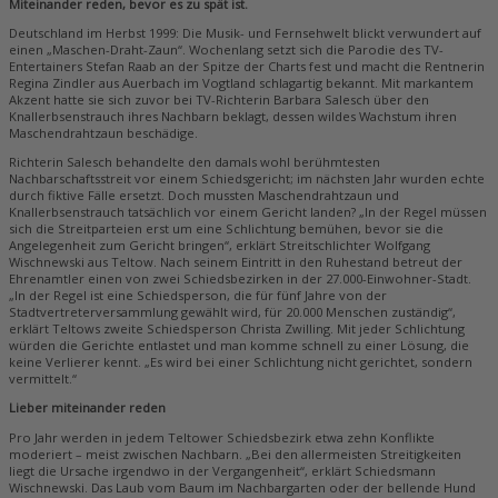
Miteinander reden, bevor es zu spät ist.
Deutschland im Herbst 1999: Die Musik- und Fernsehwelt blickt verwundert auf
einen „Maschen-Draht-Zaun“. Wochenlang setzt sich die Parodie des TV-
Entertainers Stefan Raab an der Spitze der Charts fest und macht die Rentnerin
Regina Zindler aus Auerbach im Vogtland schlagartig bekannt. Mit markantem
Akzent hatte sie sich zuvor bei TV-Richterin Barbara Salesch über den
Knallerbsenstrauch ihres Nachbarn beklagt, dessen wildes Wachstum ihren
Maschendrahtzaun beschädige.
Richterin Salesch behandelte den damals wohl berühmtesten
Nachbarschaftsstreit vor einem Schiedsgericht; im nächsten Jahr wurden echte
durch fiktive Fälle ersetzt. Doch mussten Maschendrahtzaun und
Knallerbsenstrauch tatsächlich vor einem Gericht landen? „In der Regel müssen
sich die Streitparteien erst um eine Schlichtung bemühen, bevor sie die
Angelegenheit zum Gericht bringen“, erklärt Streitschlichter Wolfgang
Wischnewski aus Teltow. Nach seinem Eintritt in den Ruhestand betreut der
Ehrenamtler einen von zwei Schiedsbezirken in der 27.000-Einwohner-Stadt.
„In der Regel ist eine Schiedsperson, die für fünf Jahre von der
Stadtvertreterversammlung gewählt wird, für 20.000 Menschen zuständig“,
erklärt Teltows zweite Schiedsperson Christa Zwilling. Mit jeder Schlichtung
würden die Gerichte entlastet und man komme schnell zu einer Lösung, die
keine Verlierer kennt. „Es wird bei einer Schlichtung nicht gerichtet, sondern
vermittelt.“
Lieber miteinander reden
Pro Jahr werden in jedem Teltower Schiedsbezirk etwa zehn Konflikte
moderiert – meist zwischen Nachbarn. „Bei den allermeisten Streitigkeiten
liegt die Ursache irgendwo in der Vergangenheit“, erklärt Schiedsmann
Wischnewski. Das Laub vom Baum im Nachbargarten oder der bellende Hund