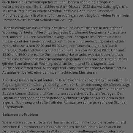
auch hier ein Ermessensspielraum, und Hähnen kann eine Krähpause
verordnet werden. So entschied erst im Oktober 2022 das Verwaltungsgericht
in Frankfurt (Oder) in einem Streitfall, dass ein Hahn in der Kleinstadt
Müncheberg „schallisolierend“ unterzubringen sei. „Es gibt in vielen Fällen kein
Schwarz-Weiß“, betont Schiedsfrau Zwilling.
Ebenso wenig wie das Krähen lässt sich auch das Musizieren in der eigenen
Wohnung verbieten. Allerdings legt jedes Bundesland bestimmte Ruhezeiten
fest, innerhalb derer Blockflöte, Geige und Trompete im Schrank bleiben
müssen und der Klavierdeckel zu bleibt: So ist in Brandenburg während der
Nachtruhe zwischen 22:00 und 06:00 Uhr jede Ruhestörung durch Musik
untersagt. Während der erweiterten Ruhezeiten von 22:00 bis 08:00 Uhr und
13:00 und 15:00 Uhr ist nur Zimmerlautstärke erlaubt, was das Üben faktisch
unter eine besondere Rücksichtnahme gegenüber den Nachbarn stellt. Dabei
gilt der Sonnabend als Werktag, doch an Sonn- und Feiertagen ist das
Musizieren offiziell tabu. Allerdings sind kompromissbereite Nachbarn oft zu
Ausnahmen bereit, etwa beim weihnachtlichen Musizieren.
Allerdings lassen sich mit anderen Hausbewohnern möglicherweise individuelle
Regelungen finden, aber generell gilt: Mit der Unterzeichnung des Mietvertrags
akzeptieren die Bewohner die in der Hausordnung festgelegten Ruhezeiten.
Zudem können Städte und Kommunen abweichende Zeiten festlegen. Der
Eigentümerverband nennt folgenden Richtwert: Tägliches Musizieren in der
eigenen Wohnung und außerhalb der Ruhezeiten sollte sich auf zwei Stunden
beschränken.
Beharren als Problem
Wie in vielen anderen Orten verhärten sich auch in Teltow die Fronten meist
zwischen Blumenbeet und Hecke, berichten die Schlichter. Doch auch im
Grünen gelten Ruhezeiten. In Wohn- und Kleinsiedlungsgebieten oder in der