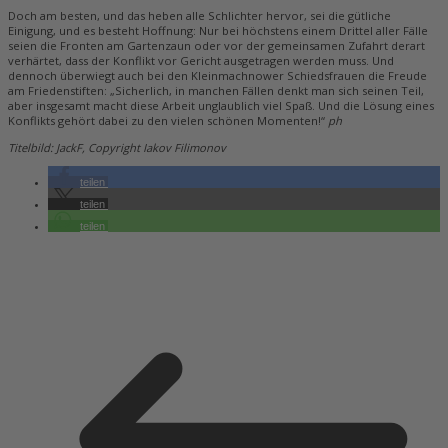
Doch am besten, und das heben alle Schlichter hervor, sei die gütliche
Einigung, und es besteht Hoffnung: Nur bei höchstens einem Drittel aller Fälle
seien die Fronten am Gartenzaun oder vor der gemeinsamen Zufahrt derart
verhärtet, dass der Konflikt vor Gericht ausgetragen werden muss. Und
dennoch überwiegt auch bei den Kleinmachnower Schiedsfrauen die Freude
am Friedenstiften: „Sicherlich, in manchen Fällen denkt man sich seinen Teil,
aber insgesamt macht diese Arbeit unglaublich viel Spaß. Und die Lösung eines
Konflikts gehört dabei zu den vielen schönen Momenten!“
ph
Titelbild: JackF, Copyright Iakov Filimonov
teilen
teilen
teilen