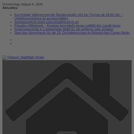
Zum
Donnerstag, August 6, 2026
Inhalt
Aktuelles:
springen
Kurzfristige Vollsperrung der Bundesstraße 101 bei Thyrow ab 18:00 Uhr –
Umleitungsstrecke ist ausgeschildert
Arbeitslosigkeit steigt saisonbedingt leicht an
Potsdam-Mittelmark – Kreistag beschließt neues Leitbild des Landkreises
Kindertagesklinik in Ludwigsfelde bleibt für ein weiteres Jahr erhalten
Start des Vorverkaufs für die 16. Orchideenschau im Botanischen Garten Berlin