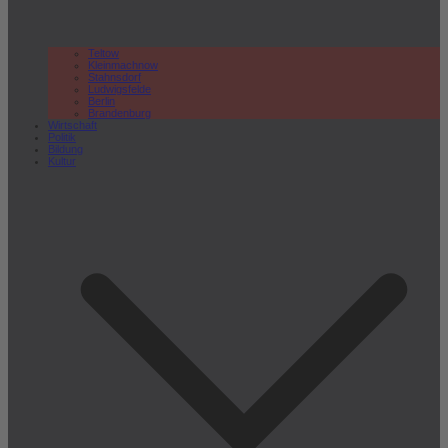
Teltow
Kleinmachnow
Stahnsdorf
Ludwigsfelde
Berlin
Brandenburg
Wirtschaft
Politik
Bildung
Kultur