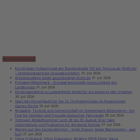
Neueste Beiträge
Kurzfristige Vollsperrung der Bundesstraße 101 bei Thyrow ab 18:00 Uhr
– Umleitungsstrecke ist ausgeschildert
31. Juli 2026
Arbeitslosigkeit steigt saisonbedingt leicht an
31. Juli 2026
Potsdam-Mittelmark – Kreistag beschließt neues Leitbild des
Landkreises
31. Juli 2026
Kindertagesklinik in Ludwigsfelde bleibt für ein weiteres Jahr erhalten
30. Juli 2026
Start des Vorverkaufs für die 16. Orchideenschau im Botanischen
Garten Berlin
29. Juli 2026
Nostalgie, Technik und Gemeinschaft im Ziegeleipark Mildenberg – Ein
Fest für Familien und Freunde klassischer Fahrzeuge
28. Juli 2026
Teltower Altstadtsommer vom 28. bis 30. August: Drei Tage
Unterhaltung und Programm für die ganze Familie
27. Juli 2026
Warten auf den Facharzttermin – Volle Praxen, lange Wartezeiten – was
tun?
27. Juli 2026
Ohne Frühstück. Ohne Diskussion. 80 Jahre DEFA-Filme: Neue