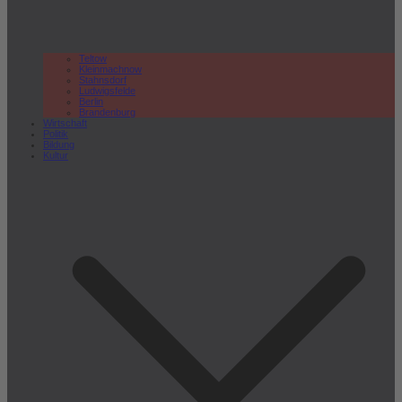
Teltow
Kleinmachnow
Stahnsdorf
Ludwigsfelde
Berlin
Brandenburg
Wirtschaft
Politik
Bildung
Kultur