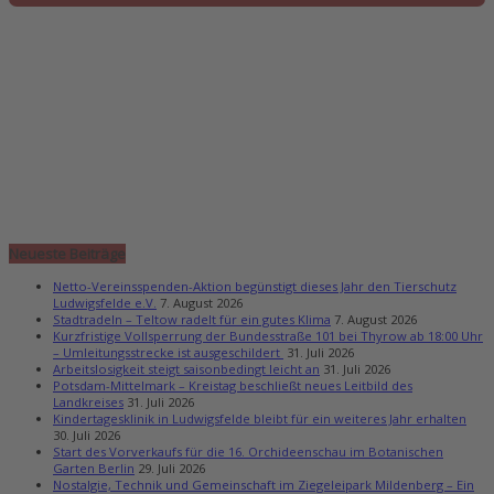
Neueste Beiträge
Netto-Vereinsspenden-Aktion begünstigt dieses Jahr den Tierschutz
Ludwigsfelde e.V.
7. August 2026
Stadtradeln – Teltow radelt für ein gutes Klima
7. August 2026
Kurzfristige Vollsperrung der Bundesstraße 101 bei Thyrow ab 18:00 Uhr
– Umleitungsstrecke ist ausgeschildert
31. Juli 2026
Arbeitslosigkeit steigt saisonbedingt leicht an
31. Juli 2026
Potsdam-Mittelmark – Kreistag beschließt neues Leitbild des
Landkreises
31. Juli 2026
Kindertagesklinik in Ludwigsfelde bleibt für ein weiteres Jahr erhalten
30. Juli 2026
Start des Vorverkaufs für die 16. Orchideenschau im Botanischen
Garten Berlin
29. Juli 2026
Nostalgie, Technik und Gemeinschaft im Ziegeleipark Mildenberg – Ein