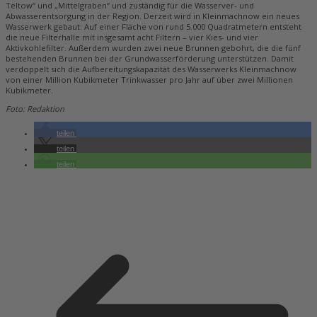
Teltow“ und „Mittelgraben“ und zuständig für die Wasserver- und
Abwasserentsorgung in der Region. Derzeit wird in Kleinmachnow ein neues
Wasserwerk gebaut: Auf einer Fläche von rund 5.000 Quadratmetern entsteht
die neue Filterhalle mit insgesamt acht Filtern – vier Kies- und vier
Aktivkohlefilter. Außerdem wurden zwei neue Brunnen gebohrt, die die fünf
bestehenden Brunnen bei der Grundwasserförderung unterstützen. Damit
verdoppelt sich die Aufbereitungskapazität des Wasserwerks Kleinmachnow
von einer Million Kubikmeter Trinkwasser pro Jahr auf über zwei Millionen
Kubikmeter.
Foto: Redaktion
teilen
teilen
teilen