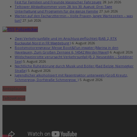
Fest für Familien und Freunde klassischer Fahrzeuge
28. Juli 2026
Teltower Altstadtsommer vom 28. bis 30. August: Drei Tage
Unterhaltung und Programm für die ganze Familie
27. Juli 2026
Warten auf den Facharzttermin – Volle Praxen, lange Wartezeiten – was
tun?
27. Juli 2026
Polizeiticker
Zwei Verkehrsunfälle und im Anschluss geflüchtet (BAB 2, RTK
Buckautal-Nord in FR Magdeburg )
6. August 2026
Bootsmotorengravur Messe Boot&Fun inwater (Marina in den
Havelauen, Zum Großen Zernsee 6, 14542 Werder/Havel)
6. August 2026
Wildschweinrotte verursacht Verkehrsunfall (B 2, Neuseddin – Seddiner
See)
5. August 2026
Nächtliche Ruhestörung durch Musik und Böller (Bad Belzig, Niemegker
Straße)
5. August 2026
Jugendlicher alkoholisiert mit Rasentraktor unterwegs (Groß Kreutz,
Schmergow, Dorfstraße Schmergow )
5. August 2026
Amtsplausch
TeltowKanal