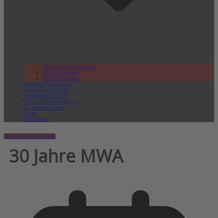
lokal.report abonnieren
Verkaufsstellen
Online Ausgabe
Regional Rundschau
Wirtschaft.Kompakt
Karriereleiter 2026
Gesundheitswegweiser
Bürgerinformation
Shop
Newsletter
Kleinmachnow
Umwelt
30 Jahre MWA