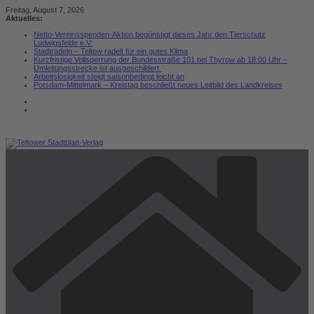
Zum
Freitag, August 7, 2026
Inhalt
Aktuelles:
springen
Netto-Vereinsspenden-Aktion begünstigt dieses Jahr den Tierschutz
Ludwigsfelde e.V.
Stadtradeln – Teltow radelt für ein gutes Klima
Kurzfristige Vollsperrung der Bundesstraße 101 bei Thyrow ab 18:00 Uhr –
Umleitungsstrecke ist ausgeschildert
Arbeitslosigkeit steigt saisonbedingt leicht an
Potsdam-Mittelmark – Kreistag beschließt neues Leitbild des Landkreises