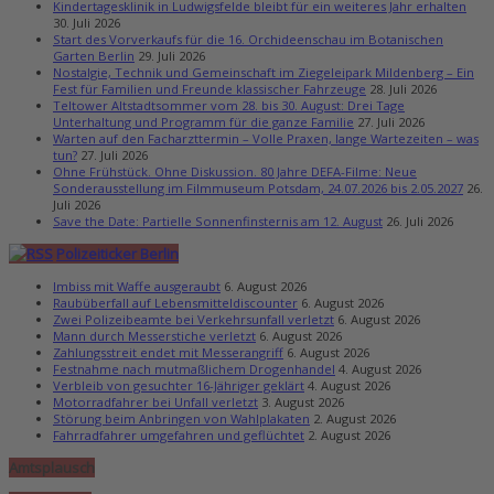
Kindertagesklinik in Ludwigsfelde bleibt für ein weiteres Jahr erhalten
30. Juli 2026
Start des Vorverkaufs für die 16. Orchideenschau im Botanischen
Garten Berlin
29. Juli 2026
Nostalgie, Technik und Gemeinschaft im Ziegeleipark Mildenberg – Ein
Fest für Familien und Freunde klassischer Fahrzeuge
28. Juli 2026
Teltower Altstadtsommer vom 28. bis 30. August: Drei Tage
Unterhaltung und Programm für die ganze Familie
27. Juli 2026
Warten auf den Facharzttermin – Volle Praxen, lange Wartezeiten – was
tun?
27. Juli 2026
Ohne Frühstück. Ohne Diskussion. 80 Jahre DEFA-Filme: Neue
Sonderausstellung im Filmmuseum Potsdam, 24.07.2026 bis 2.05.2027
26.
Juli 2026
Save the Date: Partielle Sonnenfinsternis am 12. August
26. Juli 2026
Polizeiticker Berlin
Imbiss mit Waffe ausgeraubt
6. August 2026
Raubüberfall auf Lebensmitteldiscounter
6. August 2026
Zwei Polizeibeamte bei Verkehrsunfall verletzt
6. August 2026
Mann durch Messerstiche verletzt
6. August 2026
Zahlungsstreit endet mit Messerangriff
6. August 2026
Festnahme nach mutmaßlichem Drogenhandel
4. August 2026
Verbleib von gesuchter 16-Jähriger geklärt
4. August 2026
Motorradfahrer bei Unfall verletzt
3. August 2026
Störung beim Anbringen von Wahlplakaten
2. August 2026
Fahrradfahrer umgefahren und geflüchtet
2. August 2026
Amtsplausch