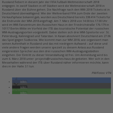
Russland fiebert in diesem Jahr der FIFA Fußball-Weltmeisterschaft 2018
entgegen. In zwölf Stadien in elf Städten wird die Weltmeisterschaft 2018 in
Russland über die Bühne gehen. Die Nachfrage nach den WM-2018 Tickets ist in
Deutschland überwältigend. Wie der Weltverband FIFA zum Ende der zweiten
Verkaufsphase bekannt gab, wurden aus Deutschland bereits 338.414 Tickets für
die Endrunde der WM-2018 angefragt. Am 7. März 2018 von 14:00 bis 17:00 Uhr
wird im WM-Fanzentrum des Russischen Haus in der Friedrichstraße 176-179 in
10117 Berlin-Mitte im Vorfeld der ITB das touristische Potential der russischen
WM-Austragungsorten vorgestellt. Dabei stellen sich drei WM-Spielorte vor: St.
Petersburg, Kaliningrad und Tatarstan. In Kasan absolviert Deutschland am 27.06
das Spiel gegen Südkorea. Wie kommt man zur WM 2018, wie organisiert man
seinen Aufenthalt in Russland und das mit niedrigem Aufwand – auf diese und
viele andere Fragen werden unsere speziell zu diesem Anlass aus Russland
eingereisten Sprecher aus den drei russischen WM-Austragungsstädten
eingehen. Der Eintritt zu dieser Veranstaltung ist frei. Um Anmeldung wird bis
zum 6. März 2018 unter: projects@russisches-haus.de gebeten. Wer sich in den
Messehallen während der ITB über Russland näher informieren möchte, kann
dies in der Halle 3.1 tun.
PM/Fotos: VTN
teilen
teilen
teilen