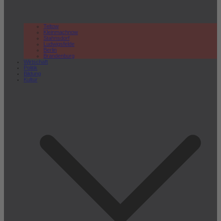
Teltow
Kleinmachnow
Stahnsdorf
Ludwigsfelde
Berlin
Brandenburg
Wirtschaft
Politik
Bildung
Kultur