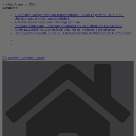
Zum
Freitag, August 7, 2026
Inhalt
Aktuelles:
springen
Kurzfristige Vollsperrung der Bundesstraße 101 bei Thyrow ab 18:00 Uhr –
Umleitungsstrecke ist ausgeschildert
Arbeitslosigkeit steigt saisonbedingt leicht an
Potsdam-Mittelmark – Kreistag beschließt neues Leitbild des Landkreises
Kindertagesklinik in Ludwigsfelde bleibt für ein weiteres Jahr erhalten
Start des Vorverkaufs für die 16. Orchideenschau im Botanischen Garten Berlin