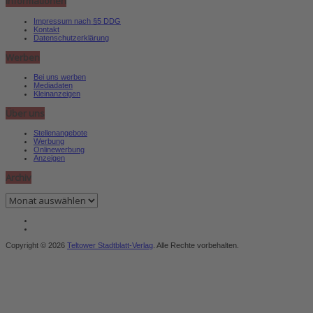
Informationen
Impressum nach §5 DDG
Kontakt
Datenschutzerklärung
Werben
Bei uns werben
Mediadaten
Kleinanzeigen
Über uns
Stellenangebote
Werbung
Onlinewerbung
Anzeigen
Archiv
Archiv
Copyright © 2026
Teltower Stadtblatt-Verlag
. Alle Rechte vorbehalten.