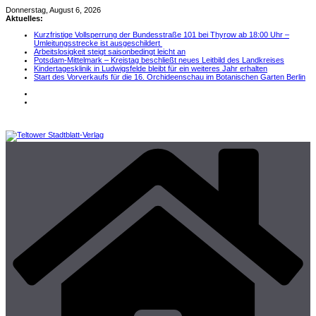
Zum
Donnerstag, August 6, 2026
Inhalt
Aktuelles:
springen
Kurzfristige Vollsperrung der Bundesstraße 101 bei Thyrow ab 18:00 Uhr –
Umleitungsstrecke ist ausgeschildert
Arbeitslosigkeit steigt saisonbedingt leicht an
Potsdam-Mittelmark – Kreistag beschließt neues Leitbild des Landkreises
Kindertagesklinik in Ludwigsfelde bleibt für ein weiteres Jahr erhalten
Start des Vorverkaufs für die 16. Orchideenschau im Botanischen Garten Berlin