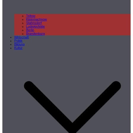
Teltow
Kleinmachnow
Stahnsdorf
Ludwigsfelde
Berlin
Brandenburg
Wirtschaft
Politik
Bildung
Kultur