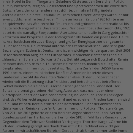
in ein Hotel in Berlin-Tiergarten. Geladene Gäste aus den Bereichen Politik,
Kultur, Wirtschaft, Religion, Gesellschaft und Sport vernahmen die Worte des
Botschafters, der unter anderem ausführte: „Im Jahre 1918 gründete
Aserbaidschan die erste Republik im islamischen Orient. Anfangs waren ihr nur
zwei glückliche Jahre beschieden.“ In dieser kurzen Zeit bis 1920 führte man
beispielsweise das Wahlrecht für Frauen ein und gründete die international bis
heute hoch angesehene Universität Baku. Wir bekannt aus der Geschichte, 1920
besetzte die damalige Sowjetunion Aserbaidschan und alle in Gang gebrachten
Reformen und Projekte aus der Anfangszeit 1918 fanden ein jähes Ende. Heute
ist Aserbaidschan ein zuverlässiger und großer Energiepartner der gesamten
EU, besonders zu Deutschland unterhält das zentralasiatische Land sehr gute
Beziehungen. Zudem ist Deutschland ist ein wichtiger Handelspartner. Seit 2001
ist Aserbaidschan Mitglied des Europarates. Momentan richtet das Land die
„Islamischen Spiele der Solidarität“ aus. Betrübt zeigte sich Botschafter Ramin
Hasanov darüber, dass ein Teil seines Heimatlandes, nämlich die Region
Bergkarabach, immer noch besetzt ist. Nach dem Zerfall der UdSSR kam es
1991 dort zu einem militärischen Konflikt. Armenien besetzte diesen
Landesteil. Sowohl die Vereinten Nationen als auch der Europarat haben
wiederholt die Besetzung scharf kritisiert und betrachten das betreffende
Gebiet weiterhin als einen zu Aserbaidschan gehörenden Landesteil. Der
Spitzendiplomat gab seiner Hoffnung Ausdruck, dass nach über einem
Vierteljahrhundert der Auseinandersetzung, bei der auch Tote zu beklagen
sind, das Völkerrecht angewendet wird und es zu einem Frieden kommen wird.
Sein Land ist dazu bereit, erklärte der Botschafter. Einer der anwesenden
Gäste war der Reinickendorfer Unternehmer und Politiker Thorsten Karge.
Von 2011 bis 2016 gehörte er dem Berliner Abgeordnetenhaus an. Bei der
Bundestagswahl im Herbst kandiert er für die SPD im Wahlkreis Reinickendorf.
Gegenüber dem Teltower Stadtblatt-Verlag sagte Thorsten Karge: „Gerne bin
ich der Einladung gefolgt. Aserbaidschan ist für Deutschland ein wichtiger
Partner im wirtschaftlichen Bereich. Gerade ich als Unternehmer stelle immer