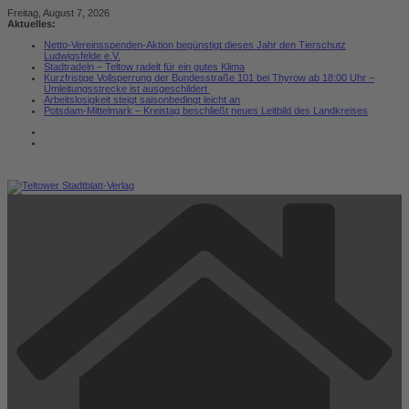
Zum
Freitag, August 7, 2026
Inhalt
Aktuelles:
springen
Netto-Vereinsspenden-Aktion begünstigt dieses Jahr den Tierschutz
Ludwigsfelde e.V.
Stadtradeln – Teltow radelt für ein gutes Klima
Kurzfristige Vollsperrung der Bundesstraße 101 bei Thyrow ab 18:00 Uhr –
Umleitungsstrecke ist ausgeschildert
Arbeitslosigkeit steigt saisonbedingt leicht an
Potsdam-Mittelmark – Kreistag beschließt neues Leitbild des Landkreises