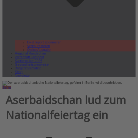
lokal.report abonnieren
Verkaufsstellen
Online Ausgabe
Regional Rundschau
Wirtschaft.Kompakt
Karriereleiter 2026
Gesundheitswegweiser
Bürgerinformation
Shop
Newsletter
Berlin
Aserbaidschan lud zum
Nationalfeiertag ein