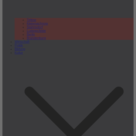
Teltow
Kleinmachnow
Stahnsdorf
Ludwigsfelde
Berlin
Brandenburg
Wirtschaft
Politik
Bildung
Kultur