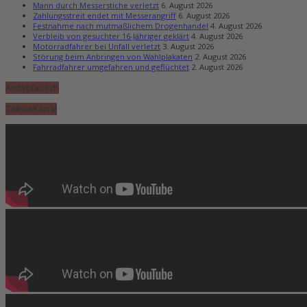
Mann durch Messerstiche verletzt
6. August 2026
Zahlungsstreit endet mit Messerangriff
6. August 2026
Festnahme nach mutmaßlichem Drogenhandel
4. August 2026
Verbleib von gesuchter 16-Jähriger geklärt
4. August 2026
Motorradfahrer bei Unfall verletzt
3. August 2026
Störung beim Anbringen von Wahlplakaten
2. August 2026
Fahrradfahrer umgefahren und geflüchtet
2. August 2026
Amtsplausch
TeltowKanal