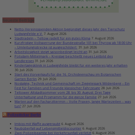
Neueste Beiträge
Netto-Vereinsspenden-Aktion begünstigt dieses Jahr den Tierschutz
Ludwigsfelde e.V.
7. August 2026
Stadtradeln – Teltow radelt für ein gutes Klima
7. August 2026
Kurzfristige Vollsperrung der Bundesstraße 101 bei Thyrow ab 18:00 Uhr
– Umleitungsstrecke ist ausgeschildert
31. Juli 2026
Arbeitslosigkeit steigt saisonbedingt leicht an
31. Juli 2026
Potsdam-Mittelmark – Kreistag beschließt neues Leitbild des
Landkreises
31. Juli 2026
Kindertagesklinik in Ludwigsfelde bleibt für ein weiteres Jahr erhalten
30. Juli 2026
Start des Vorverkaufs für die 16. Orchideenschau im Botanischen
Garten Berlin
29. Juli 2026
Nostalgie, Technik und Gemeinschaft im Ziegeleipark Mildenberg – Ein
Fest für Familien und Freunde klassischer Fahrzeuge
28. Juli 2026
Teltower Altstadtsommer vom 28. bis 30. August: Drei Tage
Unterhaltung und Programm für die ganze Familie
27. Juli 2026
Warten auf den Facharzttermin – Volle Praxen, lange Wartezeiten – was
tun?
27. Juli 2026
Polizeiticker Berlin
Imbiss mit Waffe ausgeraubt
6. August 2026
Raubüberfall auf Lebensmitteldiscounter
6. August 2026
Zwei Polizeibeamte bei Verkehrsunfall verletzt
6. August 2026