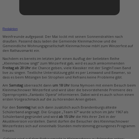
Redaktion
Weinfreunde aufgepasst: Der Mai lockt mit seinen Sonnenstrahlen nach
draußen. Passend dazu laden die Gemeinde Kleinmachnow und die
Gemeindliche Wohnungsgesellschaft Kleinmachnow mbH zum Winzerfest auf
den Rathausmarkt ein.
Nachdem es bereits im letzten Jahr einen Ausflug der beliebten Reihe
„Kleinmachnow singt“ zum Winzerfest gab, wird es auch amkommenden
Freitag ab 20 Uhr
die Chance geben, viele Klassiker mit der SingInTown Band
live zu singen. Textliche Unterstützung gibt es per Leinwand und Beamer, so
dass es beim Mitsingen bei Strophen und Refrains keine Probleme gibt.
Am
Samstag
überrascht dann
um 18 Uhr
Ilona Nymoen mit einem Besuch beim
Kleinmachnower Winzerfest und wird über die bevorstehende Premiere des
Opernprojekts „Fantastic Opera“ informieren. Dabei wird es auch schon einen
ersten Vorgeschmack auf die zu hörenden Arien geben.
Für den
Sonntag
hat sich dann zusätzlich auch Brandenburgs älteste
Schülerband angesagt. Die Gruppe „Team 67“ wurde schon im Jahr 1967 als
Schülerband gegründet und wird
ab 15 Uhr
die Hits ihrer Zeit in der
Akustikversion vorstellen. Damit dürfen die Besucher des Kleinmachnower
Winzerfestes sich auf eineinhalb Stunden mehrstimmig gesungenes Programm
freuen.
Gefeiert wird auf dem Rathausmarkt in Kleinmachnow zu folgenden zeiten: