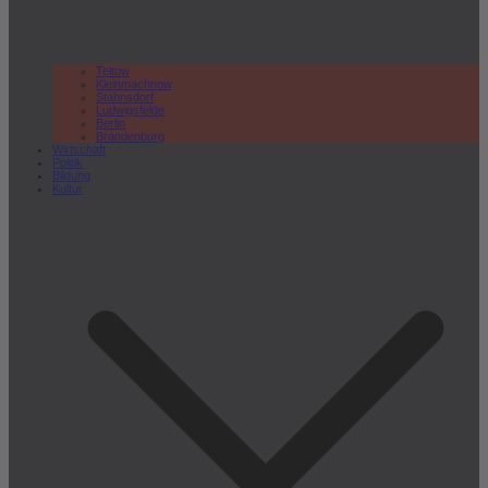
Teltow
Kleinmachnow
Stahnsdorf
Ludwigsfelde
Berlin
Brandenburg
Wirtschaft
Politik
Bildung
Kultur