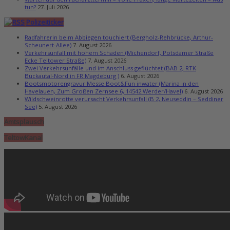
tun?
27. Juli 2026
Polizeiticker
Radfahrerin beim Abbiegen touchiert (Bergholz-Rehbrücke, Arthur-
Scheunert-Allee)
7. August 2026
Verkehrsunfall mit hohem Schaden (Michendorf, Potsdamer Straße
Ecke Teltower Straße)
7. August 2026
Zwei Verkehrsunfälle und im Anschluss geflüchtet (BAB 2, RTK
Buckautal-Nord in FR Magdeburg )
6. August 2026
Bootsmotorengravur Messe Boot&Fun inwater (Marina in den
Havelauen, Zum Großen Zernsee 6, 14542 Werder/Havel)
6. August 2026
Wildschweinrotte verursacht Verkehrsunfall (B 2, Neuseddin – Seddiner
See)
5. August 2026
Amtsplausch
TeltowKanal