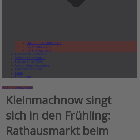
lokal.report abonnieren
Verkaufsstellen
Online Ausgabe
Regional Rundschau
Wirtschaft.Kompakt
Karriereleiter 2026
Gesundheitswegweiser
Bürgerinformation
Shop
Newsletter
Kleinmachnow
Kultur
Kleinmachnow singt
sich in den Frühling:
Rathausmarkt beim