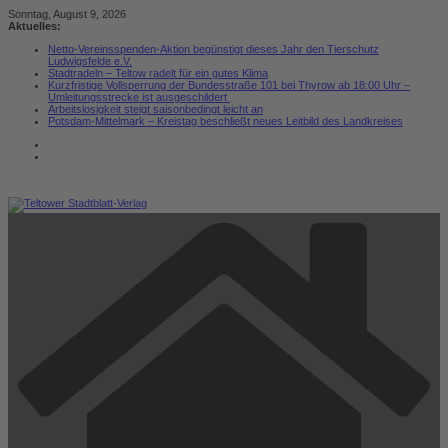
Zum
Sonntag, August 9, 2026
Inhalt
Aktuelles:
springen
Netto-Vereinsspenden-Aktion begünstigt dieses Jahr den Tierschutz
Ludwigsfelde e.V.
Stadtradeln – Teltow radelt für ein gutes Klima
Kurzfristige Vollsperrung der Bundesstraße 101 bei Thyrow ab 18:00 Uhr –
Umleitungsstrecke ist ausgeschildert
Arbeitslosigkeit steigt saisonbedingt leicht an
Potsdam-Mittelmark – Kreistag beschließt neues Leitbild des Landkreises