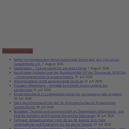
Neueste Beiträge
Netto-Vereinsspenden-Aktion begünstigt dieses Jahr den Tierschutz
Ludwigsfelde e.V.
7. August 2026
Stadtradeln – Teltow radelt für ein gutes Klima
7. August 2026
Kurzfristige Vollsperrung der Bundesstraße 101 bei Thyrow ab 18:00 Uhr
– Umleitungsstrecke ist ausgeschildert
31. Juli 2026
Arbeitslosigkeit steigt saisonbedingt leicht an
31. Juli 2026
Potsdam-Mittelmark – Kreistag beschließt neues Leitbild des
Landkreises
31. Juli 2026
Kindertagesklinik in Ludwigsfelde bleibt für ein weiteres Jahr erhalten
30. Juli 2026
Start des Vorverkaufs für die 16. Orchideenschau im Botanischen
Garten Berlin
29. Juli 2026
Nostalgie, Technik und Gemeinschaft im Ziegeleipark Mildenberg – Ein
Fest für Familien und Freunde klassischer Fahrzeuge
28. Juli 2026
Teltower Altstadtsommer vom 28. bis 30. August: Drei Tage
Unterhaltung und Programm für die ganze Familie
27. Juli 2026
Warten auf den Facharzttermin – Volle Praxen, lange Wartezeiten – was