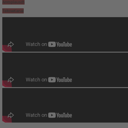
Amtsplausch
TeltowKanal