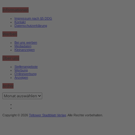
Informationen
Impressum nach §5 DDG
Kontakt
Datenschutzerklärung
Werben
Bei uns werben
Mediadaten
Kleinanzeigen
Über uns
Stellenangebote
Werbung
Onlinewerbung
Anzeigen
Archiv
Archiv
Copyright © 2026
Teltower Stadtblatt-Verlag
. Alle Rechte vorbehalten.