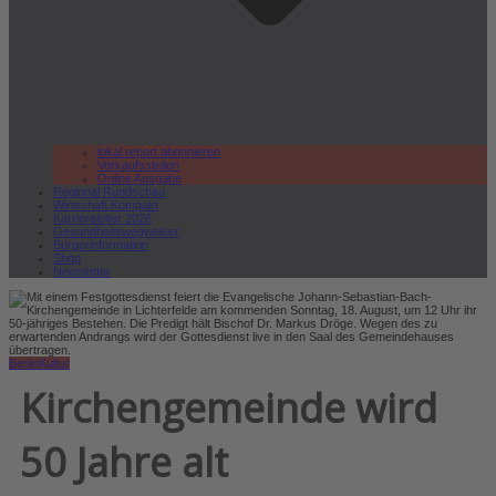
lokal.report abonnieren
Verkaufsstellen
Online Ausgabe
Regional Rundschau
Wirtschaft.Kompakt
Karriereleiter 2026
Gesundheitswegweiser
Bürgerinformation
Shop
Newsletter
Berlin
Kultur
Kirchengemeinde wird
50 Jahre alt