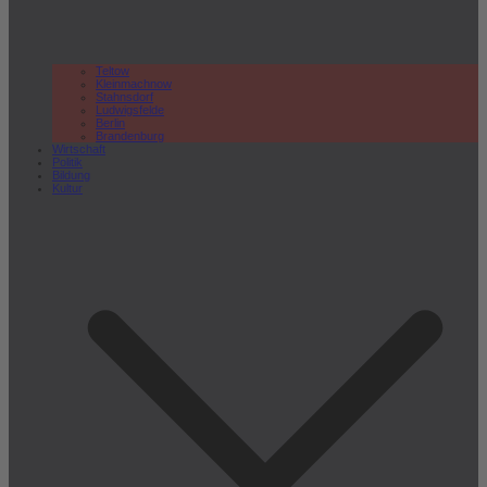
Teltow
Kleinmachnow
Stahnsdorf
Ludwigsfelde
Berlin
Brandenburg
Wirtschaft
Politik
Bildung
Kultur