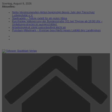
Zum
Sonntag, August 9, 2026
Inhalt
Aktuelles:
springen
Netto-Vereinsspenden-Aktion begünstigt dieses Jahr den Tierschutz
Ludwigsfelde e.V.
Stadtradeln – Teltow radelt für ein gutes Klima
Kurzfristige Vollsperrung der Bundesstraße 101 bei Thyrow ab 18:00 Uhr –
Umleitungsstrecke ist ausgeschildert
Arbeitslosigkeit steigt saisonbedingt leicht an
Potsdam-Mittelmark – Kreistag beschließt neues Leitbild des Landkreises