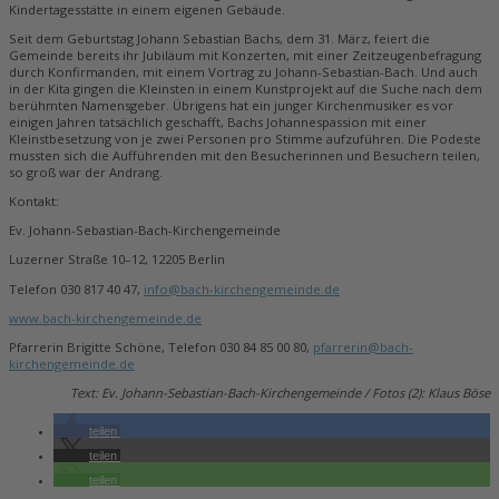
Kindertagesstätte in einem eigenen Gebäude.
Seit dem Geburtstag Johann Sebastian Bachs, dem 31. März, feiert die
Gemeinde bereits ihr Jubiläum mit Konzerten, mit einer Zeitzeugenbefragung
durch Konfirmanden, mit einem Vortrag zu Johann-Sebastian-Bach. Und auch
in der Kita gingen die Kleinsten in einem Kunstprojekt auf die Suche nach dem
berühmten Namensgeber. Übrigens hat ein junger Kirchenmusiker es vor
einigen Jahren tatsächlich geschafft, Bachs Johannespassion mit einer
Kleinstbesetzung von je zwei Personen pro Stimme aufzuführen. Die Podeste
mussten sich die Aufführenden mit den Besucherinnen und Besuchern teilen,
so groß war der Andrang.
Kontakt:
Ev. Johann-Sebastian-Bach-Kirchengemeinde
Luzerner Straße 10–12, 12205 Berlin
Telefon 030 817 40 47,
info@bach-kirchengemeinde.de
www.bach-kirchengemeinde.de
Pfarrerin Brigitte Schöne, Telefon 030 84 85 00 80,
pfarrerin@bach-
kirchengemeinde.de
Text: Ev. Johann-Sebastian-Bach-Kirchengemeinde / Fotos (2): Klaus Böse
teilen
teilen
teilen