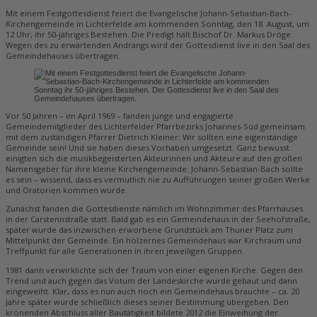
Mit einem Festgottesdienst feiert die Evangelische Johann-Sebastian-Bach-
Kirchengemeinde in Lichterfelde am kommenden Sonntag, den 18. August, um
12 Uhr, ihr 50-jähriges Bestehen. Die Predigt hält Bischof Dr. Markus Dröge.
Wegen des zu erwartenden Andrangs wird der Gottesdienst live in den Saal des
Gemeindehauses übertragen.
Vor 50 Jahren – im April 1969 – fanden junge und engagierte
Gemeindemitglieder des Lichterfelder Pfarrbezirks Johannes-Süd gemeinsam
mit dem zuständigen Pfarrer Dietrich Kleiner: Wir sollten eine eigenständige
Gemeinde sein! Und sie haben dieses Vorhaben umgesetzt. Ganz bewusst
einigten sich die musikbegeisterten Akteurinnen und Akteure auf den großen
Namensgeber für ihre kleine Kirchengemeinde: Johann-Sebastian-Bach sollte
es sein – wissend, dass es vermutlich nie zu Aufführungen seiner großen Werke
und Oratorien kommen würde.
Zunächst fanden die Gottesdienste nämlich im Wohnzimmer des Pfarrhauses
in der Carstennstraße statt. Bald gab es ein Gemeindehaus in der Seehofstraße,
später wurde das inzwischen erworbene Grundstück am Thuner Platz zum
Mittelpunkt der Gemeinde. Ein hölzernes Gemeindehaus war Kirchraum und
Treffpunkt für alle Generationen in ihren jeweiligen Gruppen.
1981 dann verwirklichte sich der Traum von einer eigenen Kirche. Gegen den
Trend und auch gegen das Votum der Landeskirche wurde gebaut und dann
eingeweiht. Klar, dass es nun auch noch ein Gemeindehaus brauchte – ca. 20
Jahre später wurde schließlich dieses seiner Bestimmung übergeben. Den
krönenden Abschluss aller Bautätigkeit bildete 2012 die Einweihung der