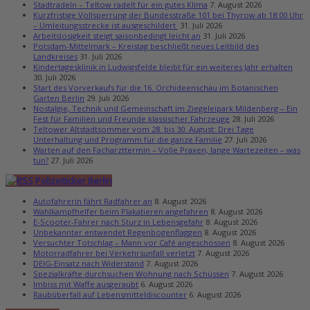
Stadtradeln – Teltow radelt für ein gutes Klima
7. August 2026
Kurzfristige Vollsperrung der Bundesstraße 101 bei Thyrow ab 18:00 Uhr
– Umleitungsstrecke ist ausgeschildert
31. Juli 2026
Arbeitslosigkeit steigt saisonbedingt leicht an
31. Juli 2026
Potsdam-Mittelmark – Kreistag beschließt neues Leitbild des
Landkreises
31. Juli 2026
Kindertagesklinik in Ludwigsfelde bleibt für ein weiteres Jahr erhalten
30. Juli 2026
Start des Vorverkaufs für die 16. Orchideenschau im Botanischen
Garten Berlin
29. Juli 2026
Nostalgie, Technik und Gemeinschaft im Ziegeleipark Mildenberg – Ein
Fest für Familien und Freunde klassischer Fahrzeuge
28. Juli 2026
Teltower Altstadtsommer vom 28. bis 30. August: Drei Tage
Unterhaltung und Programm für die ganze Familie
27. Juli 2026
Warten auf den Facharzttermin – Volle Praxen, lange Wartezeiten – was
tun?
27. Juli 2026
Polizeiticker Berlin
Autofahrerin fährt Radfahrer an
8. August 2026
Wahlkampfhelfer beim Plakatieren angefahren
8. August 2026
E-Scooter-Fahrer nach Sturz in Lebensgefahr
8. August 2026
Unbekannter entwendet Regenbogenflaggen
8. August 2026
Versuchter Totschlag – Mann vor Café angeschossen
8. August 2026
Motorradfahrer bei Verkehrsunfall verletzt
7. August 2026
DEIG-Einsatz nach Widerstand
7. August 2026
Spezialkräfte durchsuchen Wohnung nach Schüssen
7. August 2026
Imbiss mit Waffe ausgeraubt
6. August 2026
Raubüberfall auf Lebensmitteldiscounter
6. August 2026